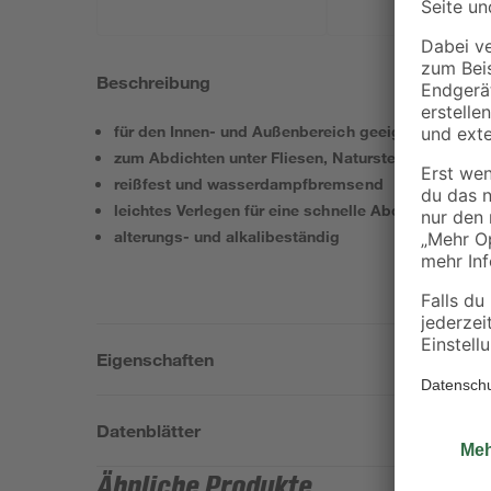
Beschreibung
für den Innen- und Außenbereich geeignet
zum Abdichten unter Fliesen, Naturstein etc.
reißfest und wasserdampfbremsend
leichtes Verlegen für eine schnelle Abdichtung
alterungs- und alkalibeständig
Eigenschaften
Datenblätter
Ähnliche Produkte