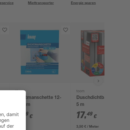
eservice
Miettransporter
Energie sparen
Knauf
toom
Dichtmanschette 12-
Duschdichtband grau
26 mm
5 m
9
,
17
,
99
49
€
€
3,50 € / Meter