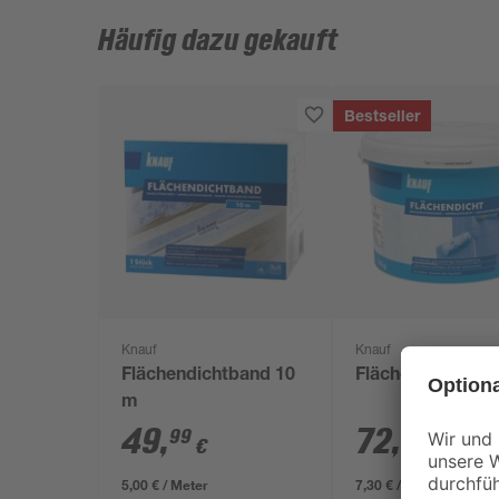
Häufig dazu gekauft
Bestseller
Knauf
Knauf
Flächendichtband 10
Flächendicht 10 
m
49
,
72
,
99
99
€
€
5,00 € / Meter
7,30 € / Kilogramm