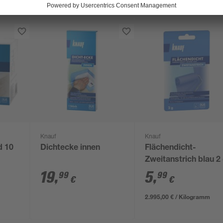
Knauf
Knauf
d 10
Dichtecke innen
Flächendicht-
Zweitanstrich blau 2
19
,
5
,
99
99
€
€
2.995,00 € / Kilogramm