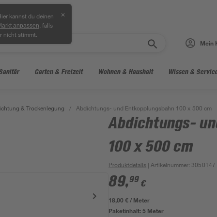
✕
ier kannst du deinen
, falls
Markt anpassen
r nicht stimmt.
Mein 
Sanitär
Garten & Freizeit
Wohnen & Haushalt
Wissen & Servic
ichtung & Trockenlegung
/
Abdichtungs- und Entkopplungsbahn 100 x 500 cm
Abdichtungs- un
100 x 500 cm
Produktdetails
| Artikelnummer
:
3050147
89
,
99
€
18,00 € / Meter
Paketinhalt:
5 Meter