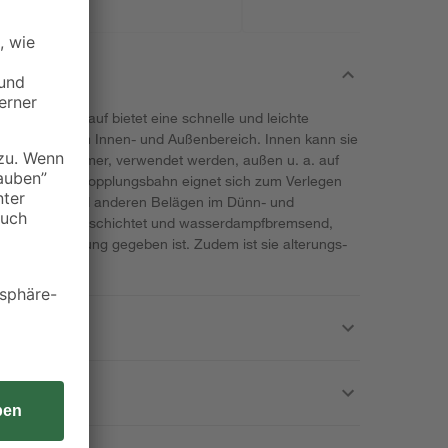
bahn von Knauf bietet eine schnelle und leichte
ntergründen im Innen- und Außenbereich. Innen kann sie
 und Badezimmer, verwendet werden, außen u. a. auf
ungs- und Entkopplungsbahn eignet sich zum Verlegen
steinböden und anderen Belägen im Dünn- und
 beidseitig vliesbeschichtet und wasserdampfbremsend,
ßige Abdichtung gegeben ist. Zudem ist sie alterungs-