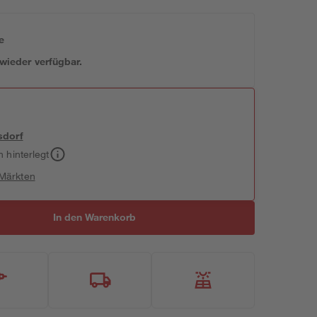
e
 wieder verfügbar.
sdorf
h hinterlegt
 Märkten
In den Warenkorb