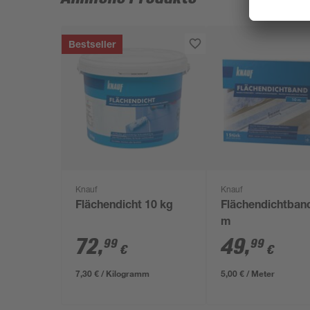
Bestseller
Knauf
Knauf
Flächendicht 10 kg
Flächendichtban
m
72
,
49
,
99
99
€
€
7,30 € / Kilogramm
5,00 € / Meter