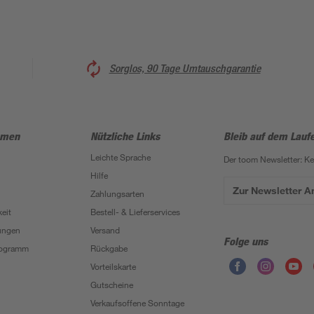
Sorglos, 90 Tage Umtauschgarantie
hmen
Nützliche Links
Bleib auf dem Lauf
Leichte Sprache
Der toom Newsletter: K
Hilfe
Zur Newsletter 
Zahlungsarten
eit
Bestell- & Lieferservices
ungen
Versand
Folge uns
Programm
Rückgabe
Vorteilskarte
Gutscheine
Verkaufsoffene Sonntage