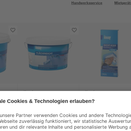
Handwerksservice
Mietgerät
Knauf
Knauf
kg
Verbundabdichtung
Dichtecke innen
'Flächendicht' 5 kg
47
,
19
,
99
99
€
€
9,60 € / Kilogramm