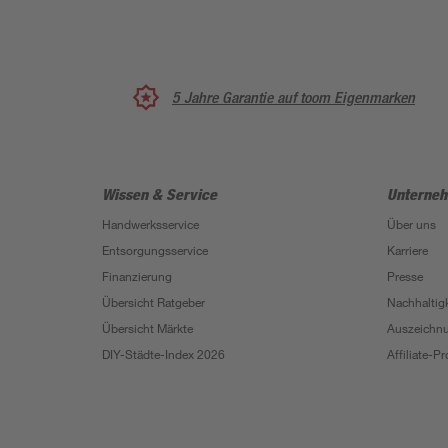
5 Jahre Garantie auf toom Eigenmarken
Wissen & Service
Unterne
Handwerksservice
Über uns
Entsorgungsservice
Karriere
Finanzierung
Presse
Übersicht Ratgeber
Nachhaltigk
Übersicht Märkte
Auszeichn
DIY-Städte-Index 2026
Affiliate-