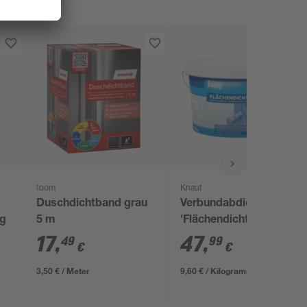
toom
Knauf
Duschdichtband grau
Verbundabdichtung
 g
5 m
'Flächendicht' 5 kg
17
,
47
,
49
99
€
€
3,50 € / Meter
9,60 € / Kilogramm