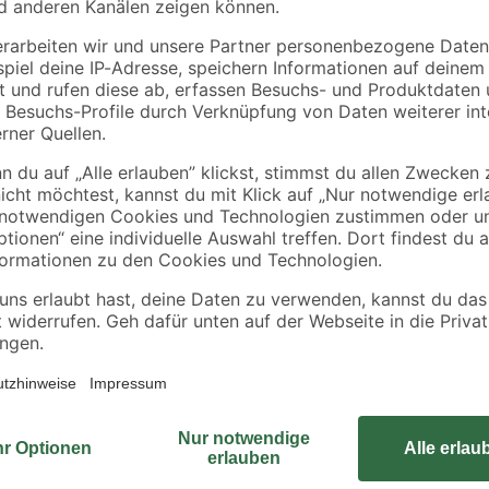
Die Abdichtungs- und Entkopplungs
Möglichkeit zur Abdichtung von U
in Nassräumen, z. B. für Duschen
Balkon und Terrasse. Die Abdicht
unter keramischen Fliesen, Natur
Mittelbrett. Sie ist hochreißfest,
sodass eine optimale und gleichmä
und alkalibeständig.