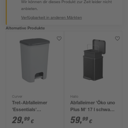
Wir können dir dieses Produkt zur Zeit leider nicht
anbieten.
Verfügbarkeit in anderen Märkten
Alternative Produkte
Curver
Hailo
Tret-Abfalleimer
Abfalleimer 'Öko uno
'Essentials'
Plus M' 17 l schwarz
dunkelgrau/hellgrau
matt
29
,
59
,
99
99
€
€
40 l