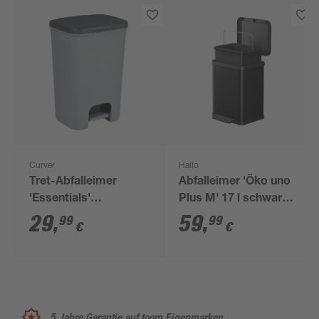
Curver
Hailo
Tret-Abfalleimer
Abfalleimer 'Öko uno
'Essentials'
Plus M' 17 l schwarz
dunkelgrau/hellgrau
matt
29
,
59
,
99
99
€
€
40 l
5 Jahre Garantie auf toom Eigenmarken