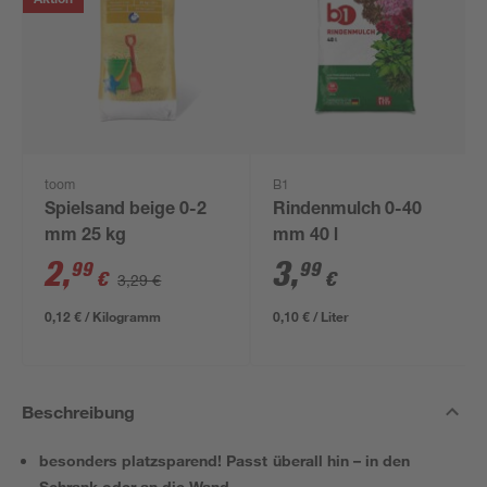
Aktion
toom
B1
Spielsand beige 0-2
Rindenmulch 0-40
mm 25 kg
mm 40 l
2
,
3
,
99
99
€
€
3,29 €
0,12 € / Kilogramm
0,10 € / Liter
Beschreibung
besonders platzsparend! Passt überall hin – in den
Schrank oder an die Wand