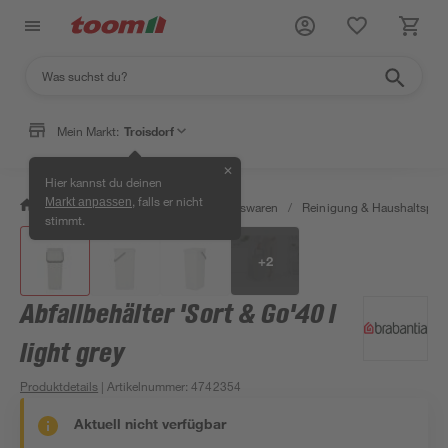
Mein Markt:
Troisdorf
✕
Hier kannst du deinen
, falls er nicht
Markt anpassen
/
Wohnen & Haushalt
/
Haushaltswaren
/
Reinigung & Haushaltspro
stimmt.
+
2
Abfallbehälter 'Sort & Go'40 l
light grey
Produktdetails
| Artikelnummer
:
4742354
Aktuell nicht verfügbar