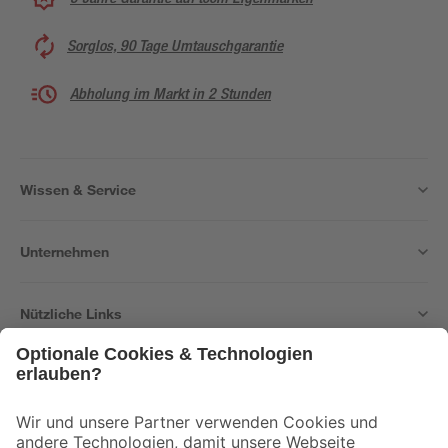
Sorglos, 90 Tage Umtauschgarantie
Abholung im Markt in 2 Stunden
Wissen & Service
Unternehmen
Nützliche Links
Bleib auf dem Laufenden mit unserem Newsletter
Der toom Newsletter: Keine Angebote und Aktionen mehr verpassen!