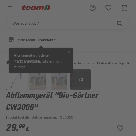
Mein Markt:
Troisdorf
✕
Hier kannst du deinen
, falls er nicht
Markt anpassen
/
Garten & Freizeit
/
Gartenhandwerkzeuge
/
Unkrautbeseitiger & Fug
stimmt.
+
2
Abflammgerät "Bio-Gärtner
CW3000"
Produktdetails
| Artikelnummer
:
1350020
29
,
99
€