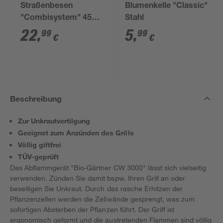
Straßenbesen
Blumenkelle "Classic"
"Combisystem" 45
Stahl
cm
22
,
5
,
99
99
€
€
Beschreibung
Zur Unkrautvertilgung
Geeignet zum Anzünden des Grills
Völlig giftfrei
TÜV-geprüft
Das Abflammgerät "Bio-Gärtner CW 3000" lässt sich vielseitig
verwenden. Zünden Sie damit bspw. Ihren Grill an oder
beseitigen Sie Unkraut. Durch das rasche Erhitzen der
Pflanzenzellen werden die Zellwände gesprengt, was zum
sofortigen Absterben der Pflanzen führt. Der Griff ist
ergonomisch geformt und die austretenden Flammen sind völlig