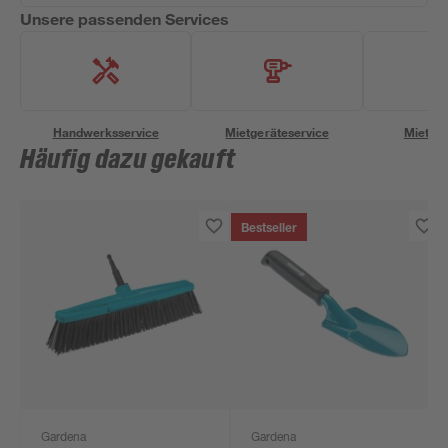
Unsere passenden Services
Handwerksservice
Mietgeräteservice
Miettra
Häufig dazu gekauft
Bestseller
Gardena
Gardena