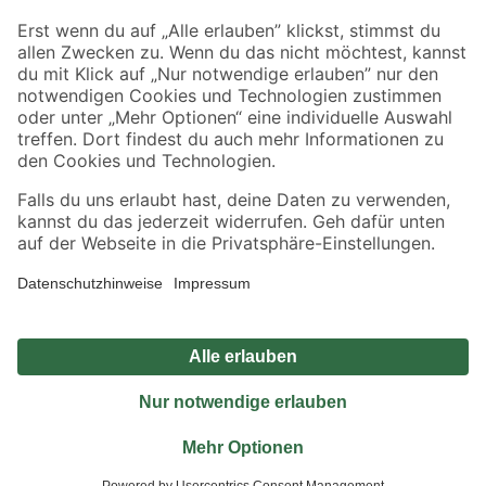
Sicher einkaufen
Jetzt die toom-App herunterladen
Alle Preisangaben in EUR inkl. gesetzl. MwSt.. Die dargestellten Angebote sind unter
Umständen nicht in allen Märkten verfügbar. Die angegebenen Verfügbarkeiten beziehen
sich auf den unter "Mein Markt" ausgewählten toom Baumarkt. Alle Angebote und
Produkte nur solange der Vorrat reicht.
*Paketversand ab 59 € versandkostenfrei, gilt nicht für Artikel mit Speditionsversand, hier
fallen zusätzliche Versandkosten an.
Datenschutz
Privatsphäre
Impressum
AGB
Nutzungsbedingungen
Widerrufsrecht
Vertrag widerrufen
Barrierefreiheit
© 2026 toom Baumarkt GmbH