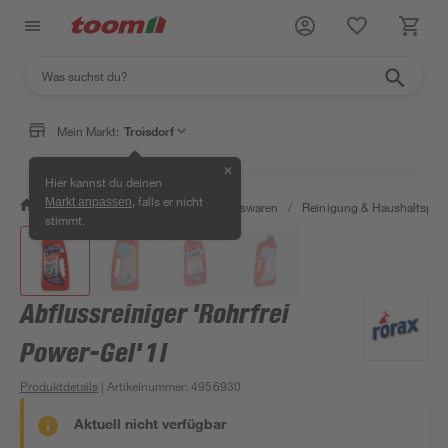
Mein Markt:
Troisdorf
✕
Hier kannst du deinen
, falls er nicht
Markt anpassen
/
Wohnen & Haushalt
/
Haushaltswaren
/
Reinigung & Haushaltspro
stimmt.
Abflussreiniger 'Rohrfrei
Power-Gel' 1 l
Produktdetails
| Artikelnummer
:
4956930
Aktuell nicht verfügbar