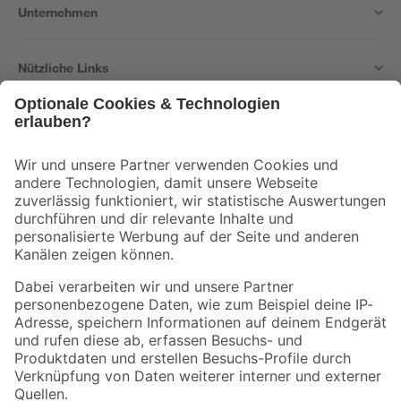
Unternehmen
Nützliche Links
Bleib auf dem Laufenden mit unserem Newsletter
Der toom Newsletter: Keine Angebote und Aktionen mehr verpassen!
Zur Newsletter Anmeldung
Folge uns
Zahlungsarten
Versandarten