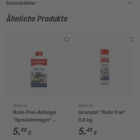
Datenblätter
Ähnliche Produkte
Mellerud
Mellerud
Rohr-Frei-Aktivgel
Granulat "Rohr Frei"
"Spezialreiniger"
0,6 kg
1.000 ml
5
,
5
,
99
49
€
€