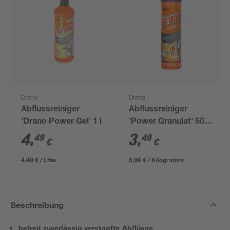
Drano
Drano
Abflussreiniger
Abflussreiniger
'Drano Power Gel' 1 l
'Power Granulat' 500
g
4
,
3
,
49
49
€
€
4,49 € / Liter
6,98 € / Kilogramm
Beschreibung
befreit zuverlässig verstopfte Abflüsse