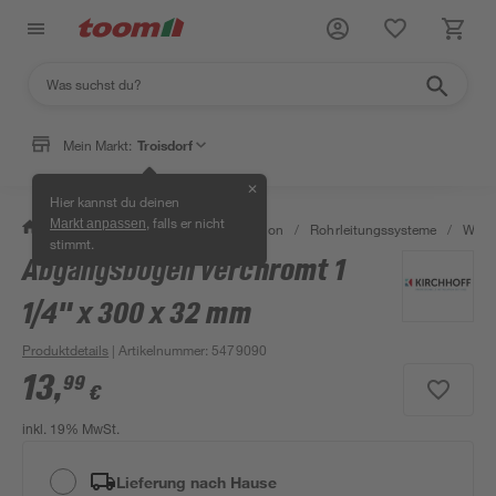
Mein Markt:
Troisdorf
✕
Hier kannst du deinen
, falls er nicht
Markt anpassen
/
Bad & Sanitär
/
Sanitärinstallation
/
Rohrleitungssysteme
/
Wasse
stimmt.
Abgangsbogen verchromt 1
1/4" x 300 x 32 mm
Produktdetails
| Artikelnummer
:
5479090
13
,
99
€
inkl. 19% MwSt.
Lieferung nach Hause