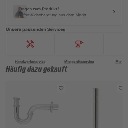
Fragen zum Produkt?
Sofort-Videoberatung aus dem Markt
Unsere passenden Services
Handwerksservice
Mietgeräteservice
Miettra
Häufig dazu gekauft