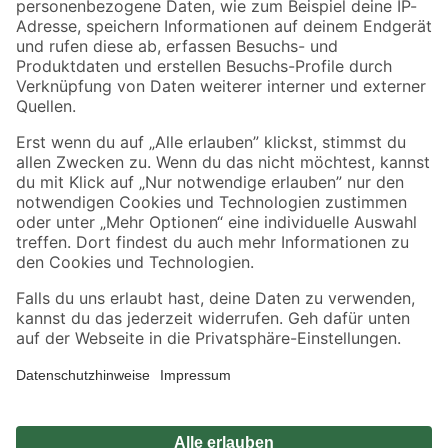
Zahlungsarten
Versandarten
Sicher einkaufen
Jetzt die toom-App herunterladen
Alle Preisangaben in EUR inkl. gesetzl. MwSt.. Die dargestellten Angebote sind unter
Umständen nicht in allen Märkten verfügbar. Die angegebenen Verfügbarkeiten beziehen
sich auf den unter "Mein Markt" ausgewählten toom Baumarkt. Alle Angebote und
Produkte nur solange der Vorrat reicht.
*Paketversand ab 59 € versandkostenfrei, gilt nicht für Artikel mit Speditionsversand, hier
fallen zusätzliche Versandkosten an.
Datenschutz
Privatsphäre
Impressum
AGB