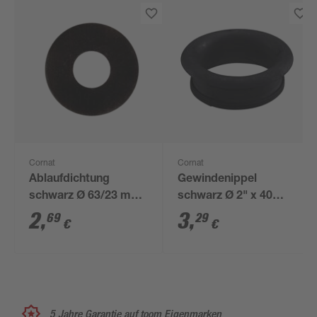
Cornat
Cornat
Ablaufdichtung
Gewindenippel
schwarz Ø 63/23 mm
schwarz Ø 2" x 40
"Geberit 10.200"
mm
2
,
3
,
69
29
€
€
5 Jahre Garantie auf toom Eigenmarken