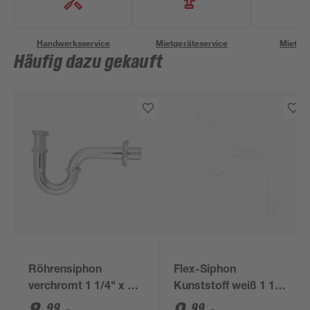
Handwerksservice
Mietgeräteservice
Miettra
Häufig dazu gekauft
Röhrensiphon
Flex-Siphon
verchromt 1 1/4" x 32
Kunststoff weiß 1 1/2'
mm
x 40/50 mm
99
99