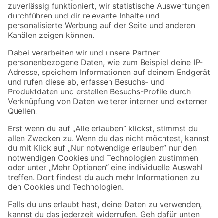
Zur Newsletter Anmeldung
Folge uns
Zahlungsarten
Versandarten
Sicher einkaufen
Jetzt die toom-App herunterladen
Alle Preisangaben in EUR inkl. gesetzl. MwSt.. Die dargestellten Angebote sind unter