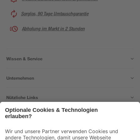
Sorglos, 90 Tage Umtauschgarantie
Abholung im Markt in 2 Stunden
Wissen & Service
Unternehmen
Nützliche Links
Bleib auf dem Laufenden mit unserem Newsletter
Der toom Newsletter: Keine Angebote und Aktionen mehr verpassen!