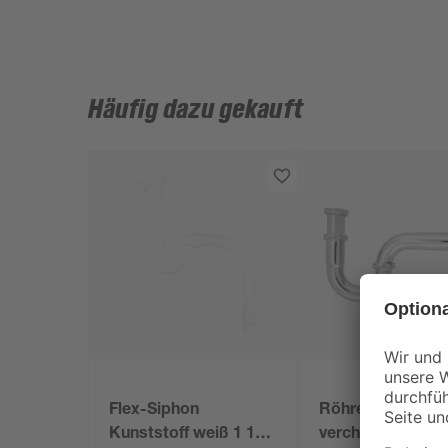
Häufig dazu gekauft
Flex-Siphon
Röhrensiphon
Kunststoff weiß 1 1/2'
verchromt 1 1/4"