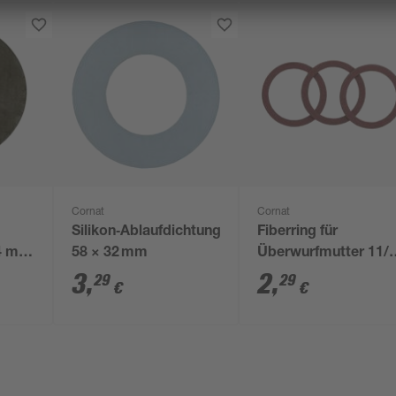
Cornat
Cornat
Silikon‑Ablaufdichtung,
Fiberring für
 4 mm
58 × 32 mm
Überwurfmutter 11/
35 x 45 x 2 mm, 3
3
,
2
,
29
29
€
€
Stück