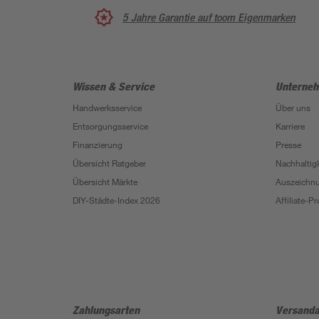
5 Jahre Garantie auf toom Eigenmarken
Wissen & Service
Unterne
Handwerksservice
Über uns
Entsorgungsservice
Karriere
Finanzierung
Presse
Übersicht Ratgeber
Nachhaltigk
Übersicht Märkte
Auszeichn
DIY-Städte-Index 2026
Affiliate-
Zahlungsarten
Versanda