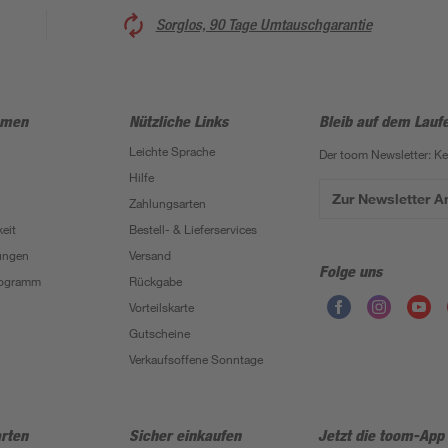
Sorglos, 90 Tage Umtauschgarantie
hmen
Nützliche Links
Bleib auf dem Lauf
Leichte Sprache
Der toom Newsletter: K
Hilfe
Zur Newsletter 
Zahlungsarten
eit
Bestell- & Lieferservices
ungen
Versand
Folge uns
Programm
Rückgabe
Vorteilskarte
Gutscheine
Verkaufsoffene Sonntage
rten
Sicher einkaufen
Jetzt die toom-App