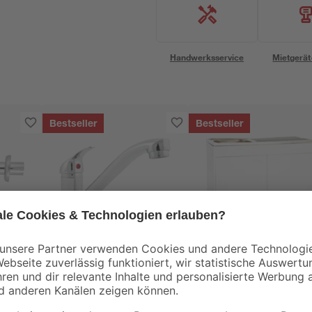
Handwerksservice
Mietgerät
Bestseller
Bestseller
B1
Respekta
Spültischarmatur
Komplettspüle
 x 32
'Carli' chromfarben
KS50D 100 x 85 x 50