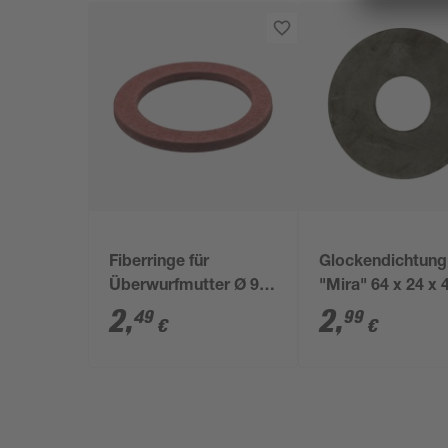
Fiberringe für
Glockendichtung
Überwurfmutter Ø 9
"Mira" 64 x 24 x
mm
schwarz
2
,
2
,
49
99
€
€