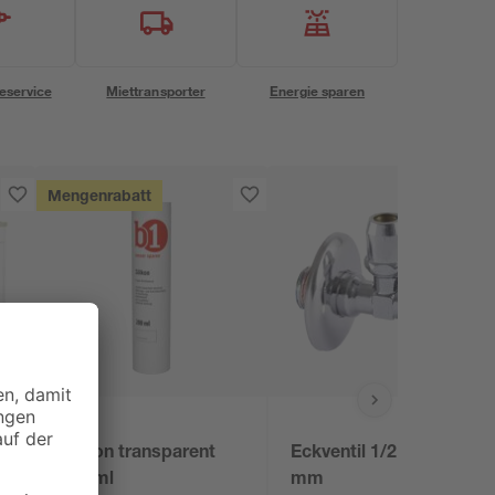
eservice
Miettransporter
Energie sparen
Mengenrabatt
B1
Silikon transparent
Eckventil 1/2" AG x 10
280 ml
mm