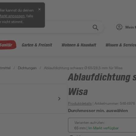
✕
ier kannst du deinen
, falls
Markt anpassen
r nicht stimmt.
Mein 
Sanitär
Garten & Freizeit
Wohnen & Haushalt
Wissen & Servic
tmittel
/
Dichtungen
/
Ablaufdichtung schwarz Ø 65/28,5 mm für Wisa
Ablaufdichtung 
Wisa
Produktdetails
| Artikelnummer
:
5464976
Durchmesser min. auswählen
Varianten aufrufen:
65 mm
|
Im Markt verfügbar