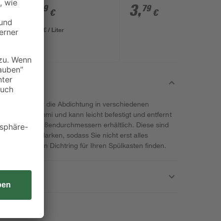
3
,
3
,
49
79
€
€
12,46 € / Liter
eignet sich für die Abdichtung in verschiedenen
eißfestem Gummi und kann leicht befestigt und entfernt
 Innen- und Außendurchmessern erhältlich. Diese sind
schiedlichen Marken, sodass Sie nicht erst alles
den richtigen Dichtring für Ihren Spülkasten finden.