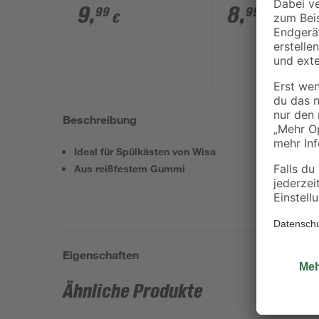
x 40/50 mm
mm
9
,
8
,
99
99
€
€
Beschreibung
Ideal für Spülkästen von Wisa
Aus reißfestem Gummi
Eigenschaften
Ähnliche Produkte