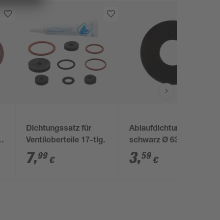
Dichtungssatz für
Ablaufdichtung
2"
Ventiloberteile 17-tlg.
schwarz Ø 63/23 mm
"Geberit 20.000"
7
,
3
,
99
59
€
€