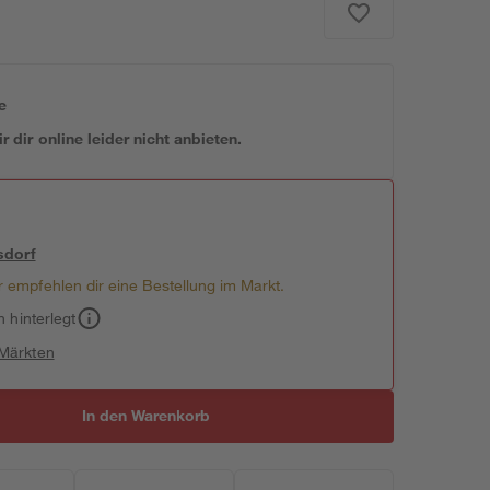
e
 dir online leider nicht anbieten.
sdorf
 empfehlen dir eine Bestellung im Markt.
h hinterlegt
 Märkten
In den Warenkorb