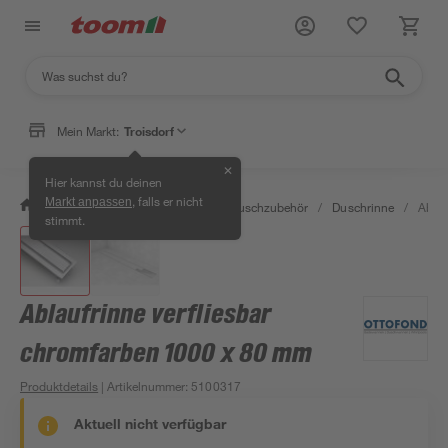
Mein Markt:
Troisdorf
✕
Hier kannst du deinen
, falls er nicht
Markt anpassen
/
Bad & Sanitär
/
Duschen
/
Duschzubehör
/
Duschrinne
/
Ablau
stimmt.
Ablaufrinne verfliesbar
chromfarben 1000 x 80 mm
Produktdetails
| Artikelnummer
:
5100317
Aktuell nicht verfügbar