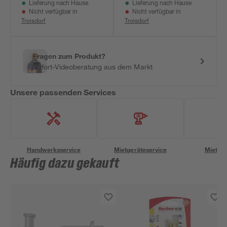
Lieferung nach Hause
Lieferung nach Hause
sandstein 100 x 140
Nicht verfügbar in
Nicht verfügbar in
x 4 cm
Troisdorf
Troisdorf
Fragen zum Produkt?
Sofort-Videoberatung aus dem Markt
Unsere passenden Services
Handwerksservice
Mietgeräteservice
Miettra
Häufig dazu gekauft