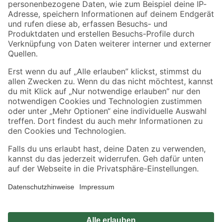
Zahlungsarten
Versandarten
Sicher einkaufen
Jetzt die toom-App herunterladen
Alle Preisangaben in EUR inkl. gesetzl. MwSt.. Die dargestellten Angebote sind unter
Umständen nicht in allen Märkten verfügbar. Die angegebenen Verfügbarkeiten beziehen
sich auf den unter "Mein Markt" ausgewählten toom Baumarkt. Alle Angebote und
Produkte nur solange der Vorrat reicht.
*Paketversand ab 59 € versandkostenfrei, gilt nicht für Artikel mit Speditionsversand, hier
fallen zusätzliche Versandkosten an.
Datenschutz
Privatsphäre
Impressum
AGB