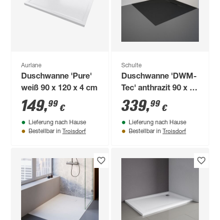
Aurlane
Schulte
Duschwanne 'Pure'
Duschwanne 'DWM-
weiß 90 x 120 x 4 cm
Tec' anthrazit 90 x 90
cm
149
,
339
,
99
99
€
€
Lieferung nach Hause
Lieferung nach Hause
Troisdorf
Troisdorf
Bestellbar in
Bestellbar in