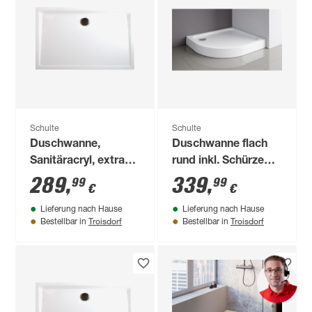
Schulte
Schulte
Duschwanne,
Duschwanne flach
Sanitäracryl, extra-
rund inkl. Schürze
flach, rechteckig,
weiß Ø 90 cm
289
,
339
,
99
99
€
€
13,5-18,5 cm, 100 x
Lieferung nach Hause
Lieferung nach Hause
80 x 3,5 cm
Troisdorf
Troisdorf
Bestellbar in
Bestellbar in