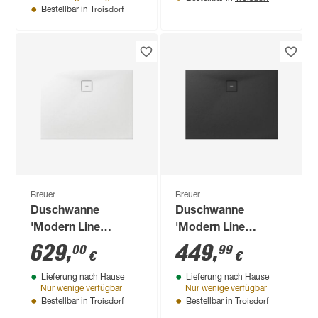
Troisdorf
Bestellbar in
Breuer
Breuer
Duschwanne
Duschwanne
'Modern Line
'Modern Line
Steinoptik'
Steinoptik'
629
,
449
,
00
99
€
€
Mineralguss weiß 90
Mineralguss
Lieferung nach Hause
Lieferung nach Hause
x 140 x 4 cm
anthrazit 80 x 100 x
Nur wenige verfügbar
Nur wenige verfügbar
4 cm
Troisdorf
Troisdorf
Bestellbar in
Bestellbar in