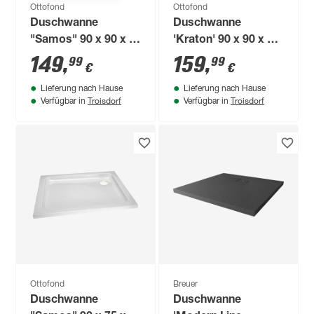
Ottofond
Ottofond
Duschwanne
Duschwanne
"Samos" 90 x 90 x 6
'Kraton' 90 x 90 x 6
cm
cm
149
,
159
,
99
99
€
€
Lieferung nach Hause
Lieferung nach Hause
Troisdorf
Troisdorf
Verfügbar in
Verfügbar in
Ottofond
Breuer
Duschwanne
Duschwanne