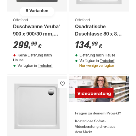
8
Varianten
Ottofond
Ottofond
Duschwanne 'Aruba'
Quadratische
900 x 900/30 mm,
Duschtasse 80 x 80
anthrazit
cm weiß
299
,
134
,
99
99
€
€
Keine Lieferung nach
Lieferung nach Hause
Troisdorf
Hause
Verfügbar in
Troisdorf
Verfügbar in
Nur wenige verfügbar
Videoberatung
Fragen zu deinem Projekt?
Kostenlose Sofort-
Videoberatung direkt aus
dem Markt.