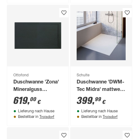
Ottofond
Schulte
Duschwanne 'Zona'
Duschwanne 'DWM-
Mineralguss
Tec Midra' mattweiß
anthrazit 1600 x 800
mit Steinstruktur 90
619
,
399
,
00
99
€
€
/ 36 mm
x 160 cm
Lieferung nach Hause
Lieferung nach Hause
Troisdorf
Troisdorf
Bestellbar in
Bestellbar in