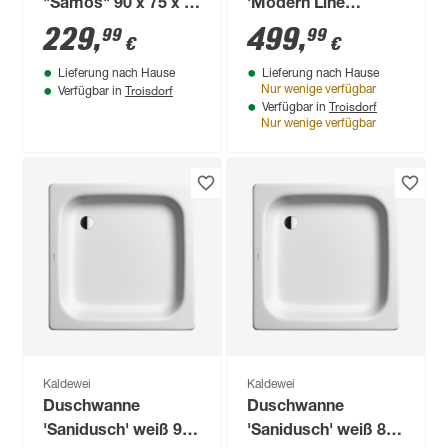
"Samos" 90 x 75 x 6
'Modern Line
cm
Steinoptik' anthrazit
229
,
499
,
99
99
€
€
90 x 90 cm
Lieferung nach Hause
Lieferung nach Hause
Troisdorf
Nur wenige verfügbar
Verfügbar in
Troisdorf
Verfügbar in
Nur wenige verfügbar
Kaldewei
Kaldewei
Duschwanne
Duschwanne
'Sanidusch' weiß 90
'Sanidusch' weiß 80