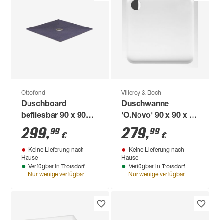
Ottofond
Villeroy & Boch
Duschboard
Duschwanne
befliesbar 90 x 90
'O.Novo' 90 x 90 x 6
cm
cm
299
,
279
,
99
99
€
€
Keine Lieferung nach
Keine Lieferung nach
Hause
Hause
Troisdorf
Troisdorf
Verfügbar in
Verfügbar in
Nur wenige verfügbar
Nur wenige verfügbar