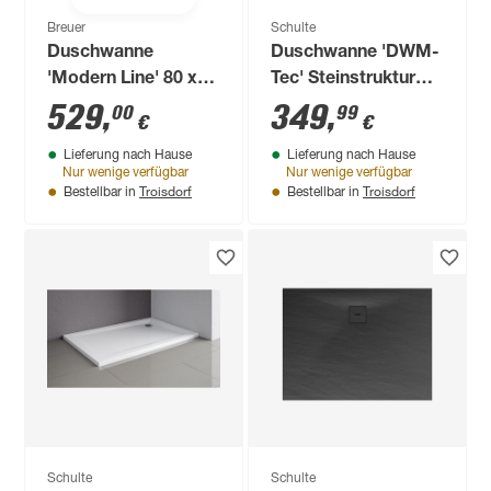
Breuer
Schulte
Duschwanne
Duschwanne 'DWM-
'Modern Line' 80 x
Tec' Steinstruktur
90 cm weiß
anthrazit 70 x 150
529
,
349
,
00
99
€
€
cm
Lieferung nach Hause
Lieferung nach Hause
Nur wenige verfügbar
Nur wenige verfügbar
Troisdorf
Troisdorf
Bestellbar in
Bestellbar in
Schulte
Schulte