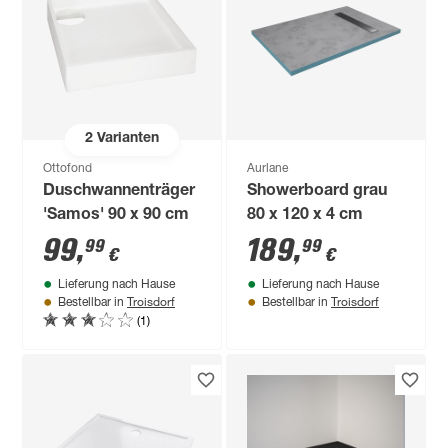
2
Varianten
Ottofond
Aurlane
Duschwannenträger
Showerboard grau
'Samos' 90 x 90 cm
80 x 120 x 4 cm
99
,
189
,
99
99
€
€
Lieferung nach Hause
Lieferung nach Hause
Troisdorf
Troisdorf
Bestellbar in
Bestellbar in
(1)