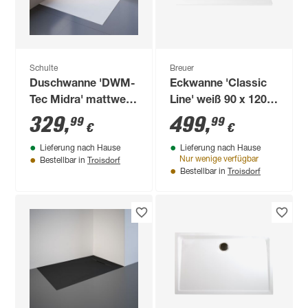
Schulte
Breuer
Duschwanne 'DWM-
Eckwanne 'Classic
Tec Midra' mattweiß
Line' weiß 90 x 120
mit Steinstruktur 80
cm
329
,
499
,
99
99
€
€
x 120 cm
Lieferung nach Hause
Lieferung nach Hause
Troisdorf
Nur wenige verfügbar
Bestellbar in
Troisdorf
Bestellbar in