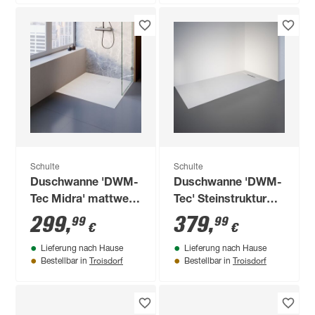
Schulte
Schulte
Duschwanne 'DWM-
Duschwanne 'DWM-
Tec Midra' mattweiß
Tec' Steinstruktur
mit Steinstruktur 90
weiß 70 x 170 cm
299
,
379
,
99
99
€
€
x 90 cm
Lieferung nach Hause
Lieferung nach Hause
Troisdorf
Troisdorf
Bestellbar in
Bestellbar in