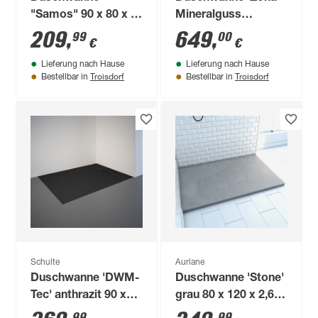
"Samos" 90 x 80 x 6
Mineralguss
cm
zementgrau 1400 x
209
,
649
,
99
00
€
€
900 / 33 mm
Lieferung nach Hause
Lieferung nach Hause
Troisdorf
Troisdorf
Bestellbar in
Bestellbar in
Schulte
Aurlane
Duschwanne 'DWM-
Duschwanne 'Stone'
Tec' anthrazit 90 x
grau 80 x 120 x 2,6
120 cm
cm
99
99