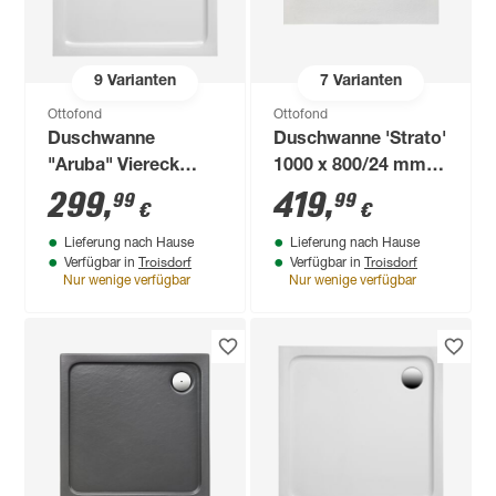
9
Varianten
7
Varianten
Ottofond
Ottofond
Duschwanne
Duschwanne 'Strato'
"Aruba" Viereck
1000 x 800/24 mm
weiß 120 x 90 cm
weiß
299
,
419
,
99
99
€
€
Lieferung nach Hause
Lieferung nach Hause
Troisdorf
Troisdorf
Verfügbar in
Verfügbar in
Nur wenige verfügbar
Nur wenige verfügbar