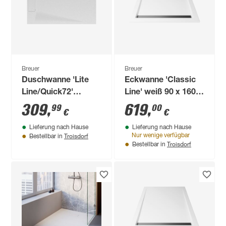
Breuer
Breuer
Duschwanne 'Lite
Eckwanne 'Classic
Line/Quick72'
Line' weiß 90 x 160
Steinoptik weiß 80 x
cm
309
,
619
,
99
00
€
€
90 cm
Lieferung nach Hause
Lieferung nach Hause
Troisdorf
Nur wenige verfügbar
Bestellbar in
Troisdorf
Bestellbar in