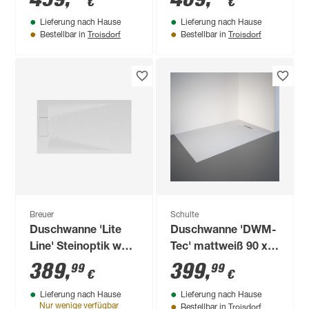
€
€
x 3,5 cm
Lieferung nach Hause
Lieferung nach Hause
Troisdorf
Troisdorf
Bestellbar in
Bestellbar in
Breuer
Schulte
Duschwanne 'Lite
Duschwanne 'DWM-
Line' Steinoptik weiß
Tec' mattweiß 90 x
80 x 160 cm
140 cm
389
,
399
,
99
99
€
€
Lieferung nach Hause
Lieferung nach Hause
Troisdorf
Nur wenige verfügbar
Bestellbar in