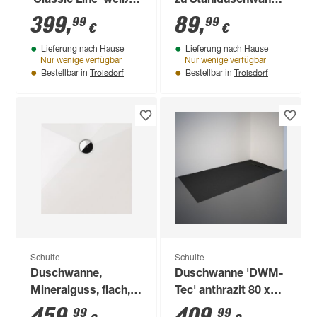
'Classic Line' weiß
zu Stahlduschwanne
90 x 90 cm
weiß 90 x 90 x 15 cm
399
,
89
,
99
99
€
€
Lieferung nach Hause
Lieferung nach Hause
Nur wenige verfügbar
Nur wenige verfügbar
Troisdorf
Troisdorf
Bestellbar in
Bestellbar in
Schulte
Schulte
Duschwanne,
Duschwanne 'DWM-
Mineralguss, flach,
Tec' anthrazit 80 x
quadratisch, 90 x 90
160 cm
459
,
409
,
99
99