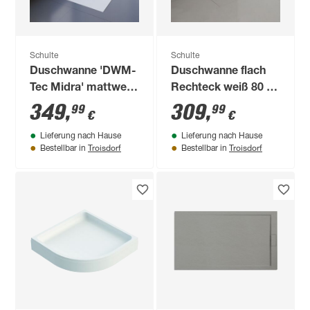
Schulte
Schulte
Duschwanne 'DWM-
Duschwanne flach
Tec Midra' mattweiß
Rechteck weiß 80 x
mit Steinstruktur 90
120 cm
349
,
309
,
99
99
€
€
x 120 cm
Lieferung nach Hause
Lieferung nach Hause
Troisdorf
Troisdorf
Bestellbar in
Bestellbar in