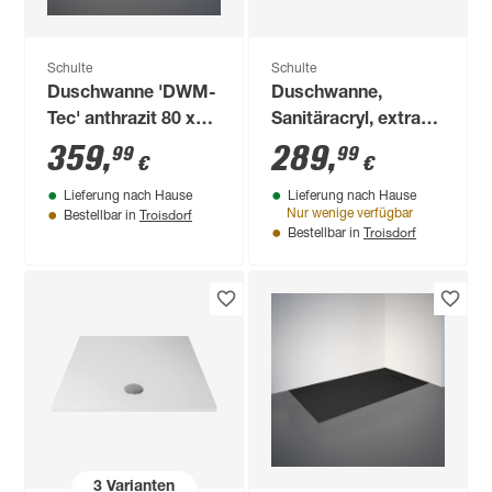
Schulte
Schulte
Duschwanne 'DWM-
Duschwanne,
Tec' anthrazit 80 x
Sanitäracryl, extra-
120 cm
flach, rechteckig, 90
359
,
289
,
99
99
€
€
x 75 x 3,5 cm
Lieferung nach Hause
Lieferung nach Hause
Troisdorf
Nur wenige verfügbar
Bestellbar in
Troisdorf
Bestellbar in
3
Varianten