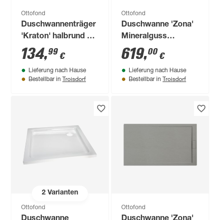
Ottofond
Ottofond
Duschwannenträger
Duschwanne 'Zona'
'Kraton' halbrund 90
Mineralguss
x 90 x 6 cm
zementgrau 1200 x
134
,
619
,
99
00
€
€
900 / 30 mm
Lieferung nach Hause
Lieferung nach Hause
Troisdorf
Troisdorf
Bestellbar in
Bestellbar in
2
Varianten
Ottofond
Ottofond
Duschwanne
Duschwanne 'Zona'