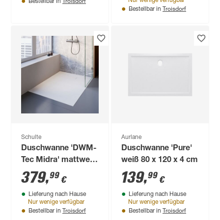
Troisdorf
Nur wenige verfügbar
Bestellbar in
Troisdorf
Bestellbar in
Schulte
Aurlane
Duschwanne 'DWM-
Duschwanne 'Pure'
Tec Midra' mattweiß
weiß 80 x 120 x 4 cm
mit Steinstruktur 90
379
,
139
,
99
99
€
€
x 140 cm
Lieferung nach Hause
Lieferung nach Hause
Nur wenige verfügbar
Nur wenige verfügbar
Troisdorf
Troisdorf
Bestellbar in
Bestellbar in