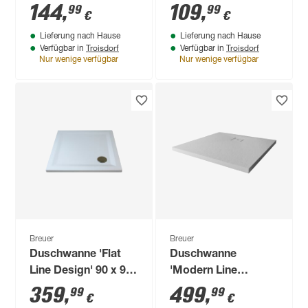
x 90 x 14 cm
x 80 x 14 cm
144
,
109
,
99
99
€
€
Lieferung nach Hause
Lieferung nach Hause
Troisdorf
Troisdorf
Verfügbar in
Verfügbar in
Nur wenige verfügbar
Nur wenige verfügbar
Breuer
Breuer
Duschwanne 'Flat
Duschwanne
Line Design' 90 x 90
'Modern Line
cm weiß
Steinoptik' 90 x 90
359
,
499
,
99
99
€
€
cm steingrau