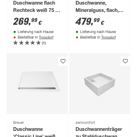
Duschwanne flach
Duschwanne,
Rechteck weiß 75 x
Mineralguss, flach,
90 cm
anthrazit,
269
,
479
,
99
99
€
€
rechteckig, 120 x 80
Lieferung nach Hause
Lieferung nach Hause
x 4 cm
Troisdorf
Troisdorf
Bestellbar in
Bestellbar in
(1)
Breuer
sanicomfort
Duschwanne
Duschwannenträger