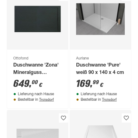
Ottofond
Aurlane
Duschwanne 'Zona'
Duschwanne 'Pure'
Mineralguss
weiß 90 x 140 x 4 cm
anthrazit 1600 x 900
649
,
169
,
00
99
€
€
/ 36 mm
Lieferung nach Hause
Lieferung nach Hause
Troisdorf
Troisdorf
Bestellbar in
Bestellbar in