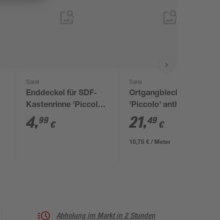
Sarei
Sarei
Enddeckel für SDF-
Ortgangblech
Kastenrinne 'Piccolo'
'Piccolo' anthrazit 10
anthrazit RG 70
x 200 cm
4
,
21
,
99
49
€
€
10,75 € / Meter
Abholung im Markt in 2 Stunden