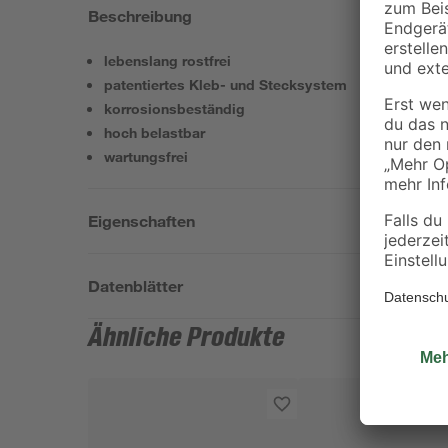
Beschreibung
lebenslang rostfrei
patentiertes Kleb- und Stecksystem
korrosionsbeständig
hoch belastbar
wartungsfrei
Eigenschaften
Datenblätter
Ähnliche Produkte