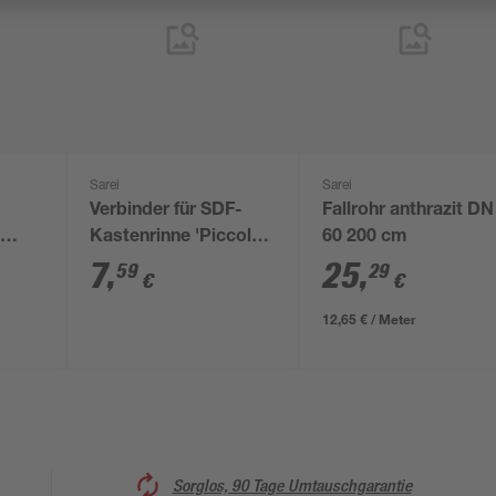
Sarei
Sarei
Verbinder für SDF-
Fallrohr anthrazit DN
e
Kastenrinne 'Piccolo'
60 200 cm
it RG
anthrazit RG 70
7
,
25
,
59
29
€
€
12,65 € / Meter
Sorglos, 90 Tage Umtauschgarantie