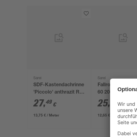
Sarei
Sarei
SDF-Kastendachrinne
Fallrohr anthrazi
'Piccolo' anthrazit RG
60 200 cm
70 200 cm
27
,
25
,
49
29
€
€
13,75 € / Meter
12,65 € / Meter