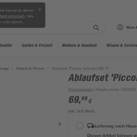
✕
ier kannst du deinen
, falls
Markt anpassen
r nicht stimmt.
Mein 
Sanitär
Garten & Freizeit
Wohnen & Haushalt
Wissen & Servic
inage
/
Abläufe & Rinnen
/
Ablaufset 'Piccolo' anthrazit RG 70
Ablaufset 'Picco
Produktdetails
| Artikelnummer
:
3300503
69
,
99
€
inkl. 19% MwSt.
Lieferung nach Haus
Diesen Artikel können wir