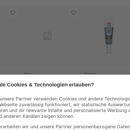
Sarei
Soudal
t DN
Verbinder für SDF-
Montagekleber 'Fix
Kastenrinne 'Piccolo'
All Crystal'
anthrazit RG 70
transparent 125 g
7
,
6
,
59
99
€
€
53,77 € / Kilogramm