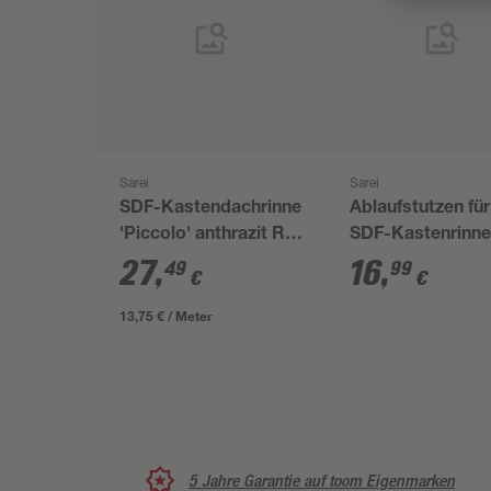
Sarei
Sarei
SDF-Kastendachrinne
Ablaufstutzen für
'Piccolo' anthrazit RG
SDF-Kastenrinn
70 200 cm
'Piccolo' anthraz
27
,
16
,
49
99
€
€
70 auf DN 60
13,75 € / Meter
5 Jahre Garantie auf toom Eigenmarken