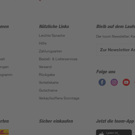
hmen
Nützliche Links
Bleib auf dem Lauf
Leichte Sprache
Der toom Newsletter: K
Hilfe
Zur Newsletter 
Zahlungsarten
eit
Bestell- & Lieferservices
ungen
Versand
Folge uns
Programm
Rückgabe
Vorteilskarte
Gutscheine
Verkaufsoffene Sonntage
rten
Sicher einkaufen
Jetzt die toom-App