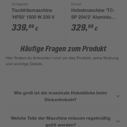
Scheppach
Einhell
Tischfräsmaschine
Hobelmaschine 'TC-
'HF50' 1500 W 230 V
SP 204/2' Aluminium
1500 W
339
,
329
,
99
99
€
€
Häufige Fragen zum Produkt
Hier findest du Antworten rund um das Produkt, seine Nutzung
und wichtige Details.
Wie groß ist die maximale Hobeldicke beim
Dickenhobeln?
Welche Teile der Maschine müssen regelmäßig
geölt werden?