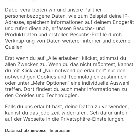
Folge uns
Zahlungsarten
Versandarten
Sicher einkaufen
Jetzt die toom-App herunterladen
Alle Preisangaben in EUR inkl. gesetzl. MwSt.. Die dargestellten Angebote sind unter
Umständen nicht in allen Märkten verfügbar. Die angegebenen Verfügbarkeiten beziehen
sich auf den unter "Mein Markt" ausgewählten toom Baumarkt. Alle Angebote und
Produkte nur solange der Vorrat reicht.
*Paketversand ab 59 € versandkostenfrei, gilt nicht für Artikel mit Speditionsversand, hier
fallen zusätzliche Versandkosten an.