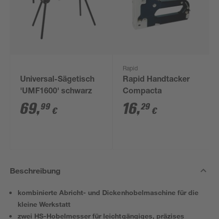
Rapid
Universal-Sägetisch
Rapid Handtacker
'UMF1600' schwarz
Compacta
69
,
16
,
99
29
€
€
Beschreibung
kombinierte Abricht- und Dickenhobelmaschine für die
kleine Werkstatt
zwei HS-Hobelmesser für leichtgängiges, präzises