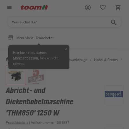
Mein Markt:
Troisdorf
✕
Hier kannst du deinen
, falls er nicht
Markt anpassen
/
Werkstatt & Maschinen
/
Elektrowerkzeuge
/
Hobel & Fräsen
/
El
stimmt.
Abricht- und
Dickenhobelmaschine
'THM850' 1250 W
Produktdetails
| Artikelnummer
:
1501887