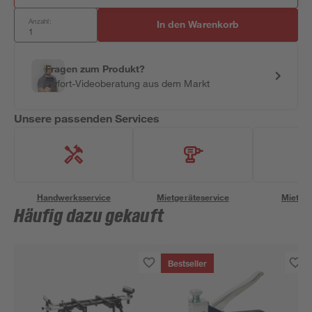
Anzahl:
In den Warenkorb
Fragen zum Produkt?
Sofort-Videoberatung aus dem Markt
Unsere passenden Services
Handwerksservice
Mietgeräteservice
Miettra
Häufig dazu gekauft
Bestseller