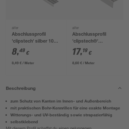
alfer
alfer
Abschlussprofil
Abschlussprofil
'clipstech' silber 1000
'clipstech®'
x 8 mm
Aluminium silber 1000
8
,
17
,
49
19
€
€
x 18 mm
8,49 € / Meter
8,60 € / Meter
Beschreibung
zum Schutz von Kanten im Innen- und Außenbereich
mit praktischen Bohr-Kennrillen für eine exakte Montage
Witterungs- und UV-beständig sowie strapazierfähig
selbstklebend
Mit diesem Profil schaffst du einen gelungenen