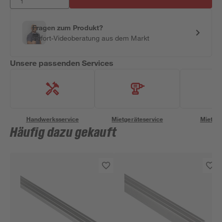
Fragen zum Produkt?
Sofort-Videoberatung aus dem Markt
Unsere passenden Services
Handwerksservice
Mietgeräteservice
Miettra
Häufig dazu gekauft