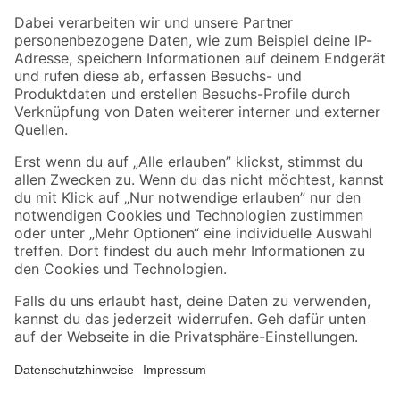
Zahlungsarten
Versandarten
Sicher einkaufen
Jetzt die toom-App herunterladen
Alle Preisangaben in EUR inkl. gesetzl. MwSt.. Die dargestellten Angebote sind unter
Umständen nicht in allen Märkten verfügbar. Die angegebenen Verfügbarkeiten beziehen
sich auf den unter "Mein Markt" ausgewählten toom Baumarkt. Alle Angebote und
Produkte nur solange der Vorrat reicht.
*Paketversand ab 59 € versandkostenfrei, gilt nicht für Artikel mit Speditionsversand, hier
fallen zusätzliche Versandkosten an.