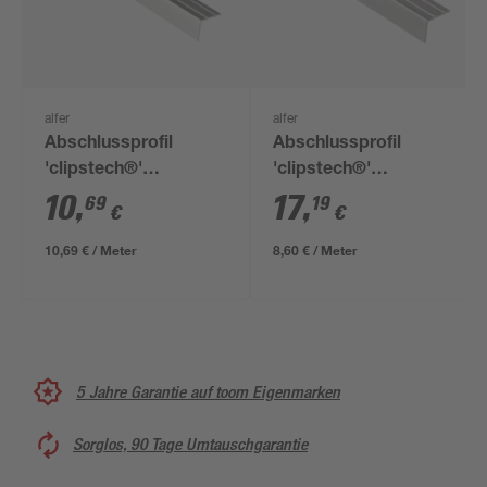
alfer
alfer
Abschlussprofil
Abschlussprofil
'clipstech®'
'clipstech®'
Aluminium silber 1000
Aluminium silber 1000
10
,
17
,
69
19
€
€
x 18 mm
x 18 mm
10,69 € / Meter
8,60 € / Meter
5 Jahre Garantie auf toom Eigenmarken
Sorglos, 90 Tage Umtauschgarantie