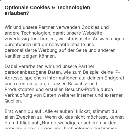
Bleib auf dem Laufenden mit unserem Newsletter
Der toom Newsletter: Keine Angebote und Aktionen mehr verpassen!
Zur Newsletter Anmeldung
Folge uns
Zahlungsarten
Versandarten
Sicher einkaufen
Jetzt die toom-App herunterladen