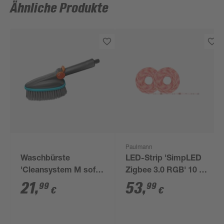
Ähnliche Produkte
Paulmann
Waschbürste
LED-Strip 'SimpLED
'Cleansystem M soft'
Zigbee 3.0 RGB' 10 m
mit
26 W weiß
21
,
53
,
99
99
€
€
Schlauchanschluss