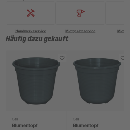
Handwerksservice
Mietgeräteservice
Miettra
Häufig dazu gekauft
Geli
Geli
Blumentopf
Blumentopf