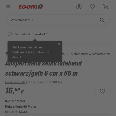
Mein Markt:
Troisdorf
✕
Hier kannst du deinen
, falls er nicht
Markt anpassen
/
Bauen & Renovieren
/
Klebstoffe
/
Klebebänder & Klebestreifen
/
stimmt.
Absperrband selbstklebend
schwarz/gelb 6 cm x 66 m
Produktdetails
| Artikelnummer
:
1700974
16
,
99
€
0,26 € / Meter
Paketinhalt:
66 Meter
inkl. 19% MwSt.