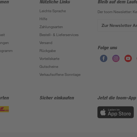
hmen
Nützliche Links
Bleib auf dem Lauf
Leichte Sprache
Der toom Newsletter: K
Hilfe
Zur Newsletter 
Zahlungsarten
eit
Bestell- & Lieferservices
ungen
Versand
Folge uns
Programm
Rückgabe
Vorteilskarte
Gutscheine
Verkaufsoffene Sonntage
rten
Sicher einkaufen
Jetzt die toom-App