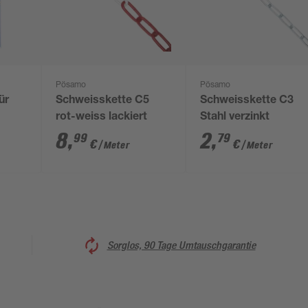
Pösamo
Pösamo
ür
Schweisskette C5
Schweisskette C3
rot-weiss lackiert
Stahl verzinkt
8
,
2
,
99
79
€
€
/ Meter
/ Meter
Sorglos, 90 Tage Umtauschgarantie