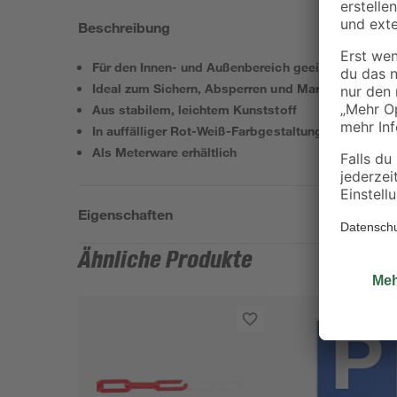
Beschreibung
Für den Innen- und Außenbereich geeignet
Ideal zum Sichern, Absperren und Markieren
Aus stabilem, leichtem Kunststoff
In auffälliger Rot-Weiß-Farbgestaltung
Als Meterware erhältlich
Eigenschaften
Ähnliche Produkte