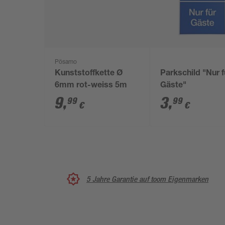
Pösamo
Kunststoffkette Ø
Parkschild "Nur f
6mm rot-weiss 5m
Gäste"
9
,
3
,
99
99
€
€
5 Jahre Garantie auf toom Eigenmarken