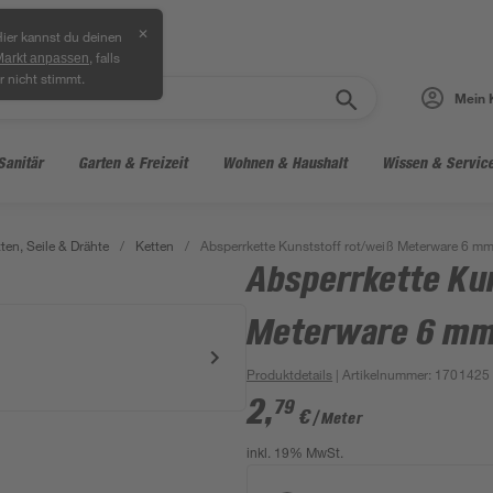
✕
ier kannst du deinen
, falls
Markt anpassen
r nicht stimmt.
Mein 
Sanitär
Garten & Freizeit
Wohnen & Haushalt
Wissen & Servic
ten, Seile & Drähte
/
Ketten
/
Absperrkette Kunststoff rot/weiß Meterware 6 m
Absperrkette Ku
Meterware 6 m
Produktdetails
| Artikelnummer
:
1701425
2
,
79
€
/ Meter
inkl. 19% MwSt.