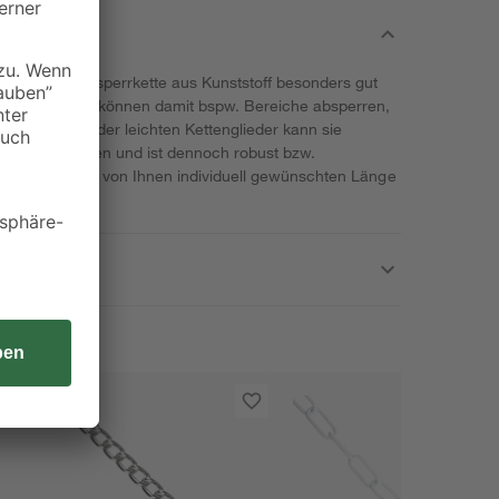
ung ist die Absperrkette aus Kunststoff besonders gut
 geeignet. Sie können damit bspw. Bereiche absperren,
hängen. Dank der leichten Kettenglieder kann sie
gebracht werden und ist dennoch robust bzw.
ie Kette in der von Ihnen individuell gewünschten Länge