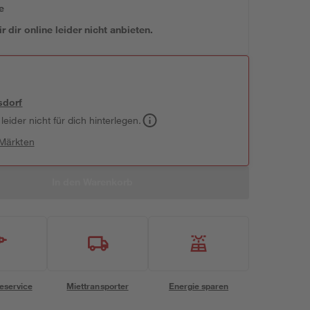
e
 dir online leider nicht anbieten.
sdorf
leider nicht für dich hinterlegen.
 Märkten
In den Warenkorb
eservice
Miettransporter
Energie sparen