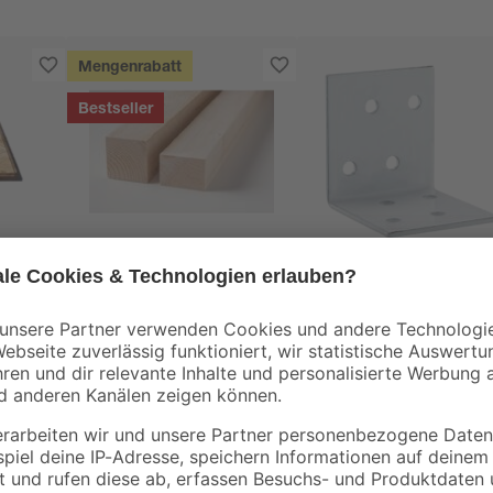
Mengenrabatt
Bestseller
binderholz
toom
tte
Rahmen sägerau
Winkelverbinder wei
2000 x 58 x 38 mm
4 x 4 x 4 x 0,2 cm
90 x
3
,
0
,
98
99
€
€
1,99 € / Meter