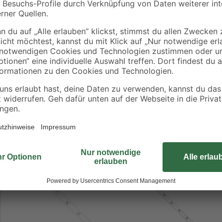
Durch die auffällige Rot-Weiß-Färb
für Sicherungsaufgaben im Freien
Objekte sichern oder Schilder auf
mühelos an beliebigen Stellen an
witterungsbeständig. Sie können d
erwerben.