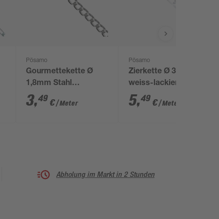
Pösamo
Pösamo
Gourmettekette Ø
Zierkette Ø 3mm
1,8mm Stahl
weiss-lackiert
vernickelt
3
,
5
,
49
49
€
€
/ Meter
/ Meter
Abholung im Markt in 2 Stunden