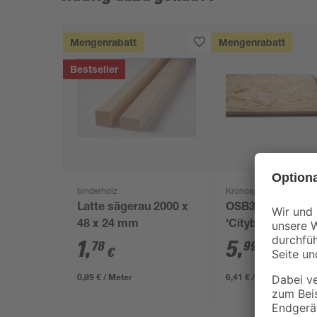
Mengenrabatt
Mengenrabatt
Bestseller
binderholz
Kronospan
Latte sägerau 2000 x
OSB3-Verlegepla
48 x 24 mm
'Cityboard'
ungeschliffen 16
1
,
5
,
78
99
€
€
/ m²
634 x 12 mm
0,89 € / Meter
6,41 € / Pack