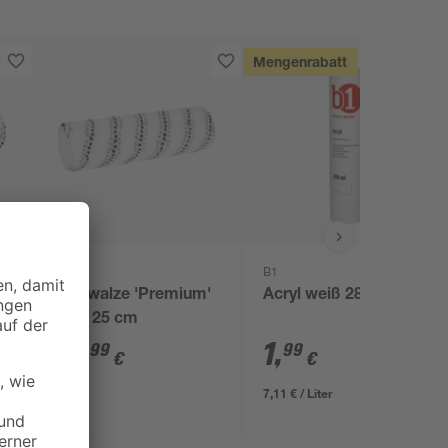
Mengenrabatt
toom
B1
'
Farbwalze 'Premium'
Acryl weiß 280 ml
glatt 25 cm
19
,
1
,
99
99
€
€
7,11 € / Liter