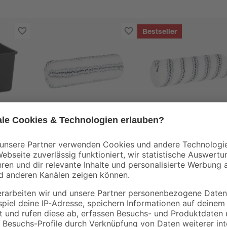
Bestseller
toom
toom
stoff
Farbwalze 'Premium'
Farbwalze 'Premium
grob 25 cm
glatt 25 cm
15
,
15
,
79
99
€
€