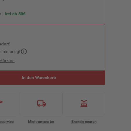
 |
frei ab 59€
sdorf
h hinterlegt
 Märkten
In den Warenkorb
eservice
Miettransporter
Energie sparen