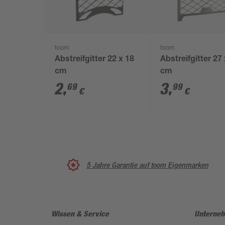
toom
toom
Abstreifgitter 22 x 18
Abstreifgitter 27
cm
cm
2
,
3
,
69
99
€
€
5 Jahre Garantie auf toom Eigenmarken
Wissen & Service
Unterne