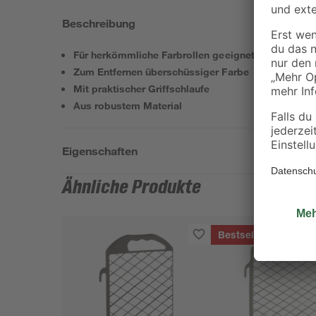
Beschreibung
Für herkömmliche Farbrollen geeignet
Zum Entfernen überschüssiger Farbe
Mit praktischer Griffschlaufe
Aus robustem Material
Eigenschaften
Ähnliche Produkte
Bestseller