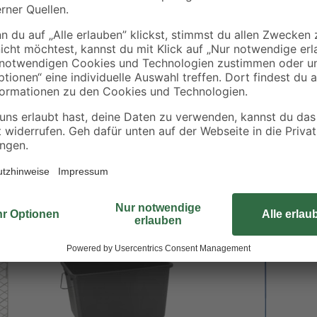
Dieses Abstreifgitter dient dem E
vermeiden Sie unnötigen Farbverb
besteht aus stabilem Material und i