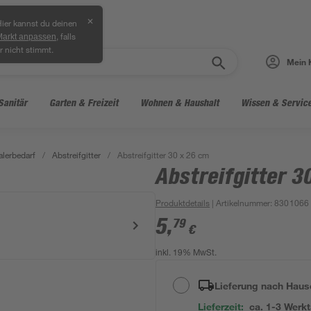
✕
ier kannst du deinen
, falls
Markt anpassen
r nicht stimmt.
Mein 
Sanitär
Garten & Freizeit
Wohnen & Haushalt
Wissen & Servic
lerbedarf
/
Abstreifgitter
/
Abstreifgitter 30 x 26 cm
Abstreifgitter 3
Produktdetails
| Artikelnummer
:
8301066
5
,
79
€
inkl. 19% MwSt.
Lieferung nach Haus
Lieferzeit:
ca. 1-3 Werk