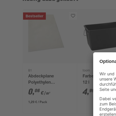
Bestseller
B1
toom
Abdeckplane
Farbeimer Kunst
Polyethylen
12 l
transparent 4 x 5 m
0
,
4
,
06
99
€
€
/ m²
1,29 € / Pack