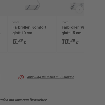
toom
toom
Farbroller 'Komfort'
Farbroller 'Premium'
glatt 10 cm
glatt 15 cm
6
,
10
,
29
49
€
€
Abholung im Markt in 2 Stunden
enden mit unserem Newsletter