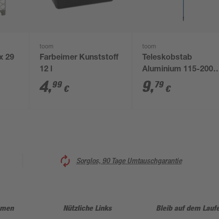
toom
toom
 x 29
Farbeimer Kunststoff
Teleskobstab
12 l
Aluminium 115-200
cm
4
,
9
,
99
79
€
€
Sorglos, 90 Tage Umtauschgarantie
hmen
Nützliche Links
Bleib auf dem Lauf