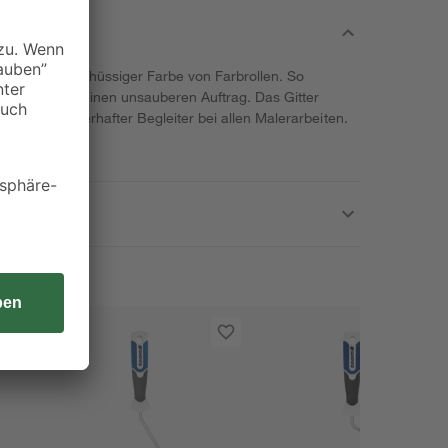
ntfernen überschüssiger Farbe von Farbrollen. So
rauch sowie einen unsauberen Auftrag. Das Gitter
st so ein dauerhafter Begleiter bei allen Malerarbeiten.