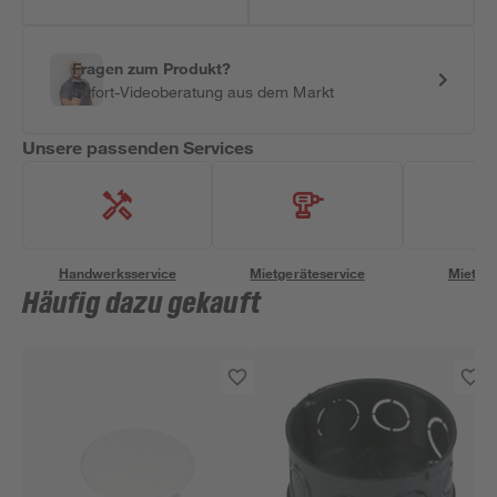
Fragen zum Produkt?
Sofort-Videoberatung aus dem Markt
Unsere passenden Services
Handwerksservice
Mietgeräteservice
Miettra
Häufig dazu gekauft