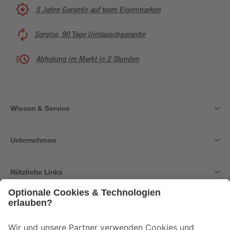
5 Jahre Garantie auf toom Eigenmarken
Sorglos, 90 Tage Umtauschgarantie
Abholung im Markt in 2 Stunden
Wissen & Service
Unternehmen
Nützliche Links
Bleib auf dem Laufenden mit unserem Newsletter
Der toom Newsletter: Keine Angebote und Aktionen mehr verpassen!