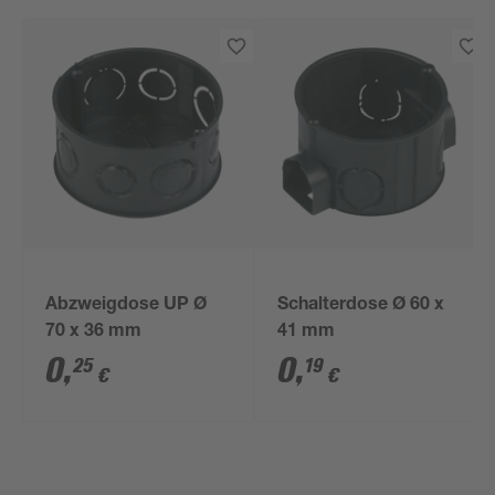
Abzweigdose UP Ø
Schalterdose Ø 60 x
70 x 36 mm
41 mm
0
,
0
,
25
19
€
€