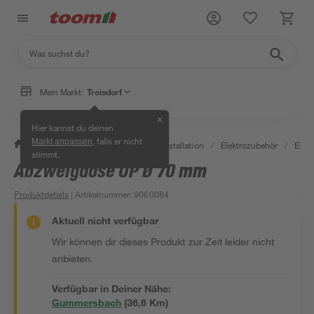
Mein Markt:
Troisdorf
✕
Hier kannst du deinen
, falls er nicht
Markt anpassen
/
Bauen & Renovieren
/
Elektroinstallation
/
Elektrozubehör
/
Elek
stimmt.
Abzweigdose UP Ø 70 mm
Produktdetails
| Artikelnummer
:
9060084
Aktuell nicht verfügbar
Wir können dir dieses Produkt zur Zeit leider nicht
anbieten.
Verfügbar in Deiner Nähe:
Gummersbach
(
36,6
 Km)