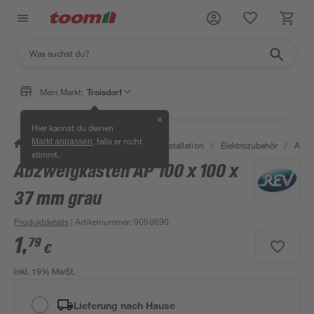
Mein Markt:
Troisdorf
✕
Hier kannst du deinen
, falls er nicht
Markt anpassen
/
Bauen & Renovieren
/
Elektroinstallation
/
Elektrozubehör
/
Abzw
stimmt.
Abzweigkasten AP 100 x 100 x
Bestseller
37 mm grau
Produktdetails
| Artikelnummer
:
9050690
1
,
79
€
inkl. 19% MwSt.
Lieferung nach Hause