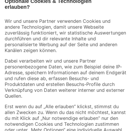
Bleib auf dem Laufenden mit unserem Newsletter
Der toom Newsletter: Keine Angebote und Aktionen mehr verpassen!
Zur Newsletter Anmeldung
Folge uns
Zahlungsarten
Versandarten
Sicher einkaufen
Jetzt die toom-App herunterladen