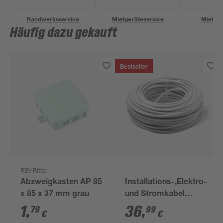
Handwerksservice
Mietgeräteservice
Miettra
Häufig dazu gekauft
Bestseller
REV Ritter
Abzweigkasten AP 85
Installations-,Elektro-
x 85 x 37 mm grau
und Stromkabel
NYM-J 3x1,5mm² 50
1
,
36
,
79
99
€
€
m