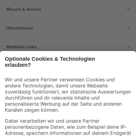
Wissen & Service
Unternehmen
Nützliche Links
Bleib auf dem Laufenden mit unserem Newsletter
Der toom Newsletter: Keine Angebote und Aktionen mehr verpassen!
Zur Newsletter Anmeldung
Folge uns