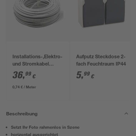
Installations-,Elektro-
Aufputz Steckdose 2-
und Stromkabel
fach Feuchtraum IP44
NYM-J 3x1,5mm² 50
36
,
5
,
99
99
€
€
m
0,74 € / Meter
Beschreibung
Setzt Ihr Foto rahmenlos in Szene
horizontal ausgerichtet