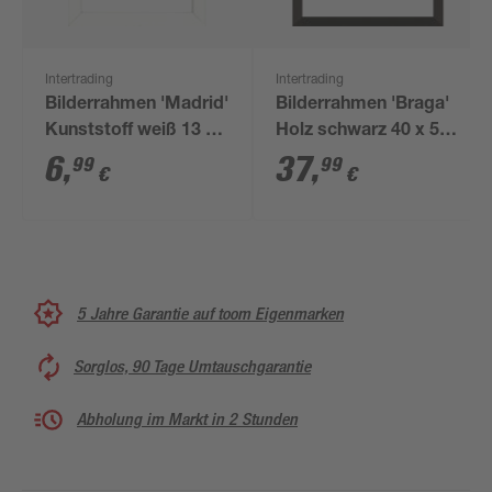
Intertrading
Intertrading
Bilderrahmen 'Madrid'
Bilderrahmen 'Braga'
Kunststoff weiß 13 x
Holz schwarz 40 x 50
18 cm
cm
6
,
37
,
99
99
€
€
5 Jahre Garantie auf toom Eigenmarken
Sorglos, 90 Tage Umtauschgarantie
Abholung im Markt in 2 Stunden