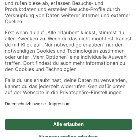
Zahlungsarten
Versandarten
Sicher einkaufen
Jetzt die toom-App herunterladen
Alle Preisangaben in EUR inkl. gesetzl. MwSt.. Die dargestellten Angebote sind unter
Umständen nicht in allen Märkten verfügbar. Die angegebenen Verfügbarkeiten beziehen
sich auf den unter "Mein Markt" ausgewählten toom Baumarkt. Alle Angebote und
Produkte nur solange der Vorrat reicht.
*Paketversand ab 59 € versandkostenfrei, gilt nicht für Artikel mit Speditionsversand, hier
fallen zusätzliche Versandkosten an.
Datenschutz
Privatsphäre
Impressum
AGB
Nutzungsbedingungen
Widerrufsrecht
Vertrag widerrufen