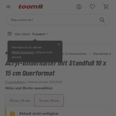
Mein Markt:
Troisdorf
✕
Hier kannst du deinen
, falls er nicht
Markt anpassen
/
Wohnen & Haushalt
/
Dekoration & Heimtextilien
/
Wandbilder & W
stimmt.
Acryl-Bilderhalter mit Standfuß 10 x
15 cm Querformat
Produktdetails
| Artikelnummer
:
8562940
Höhe und Breite auswählen
10 cm | 15 cm
15 cm | 10 cm
Aktuell nicht verfügbar