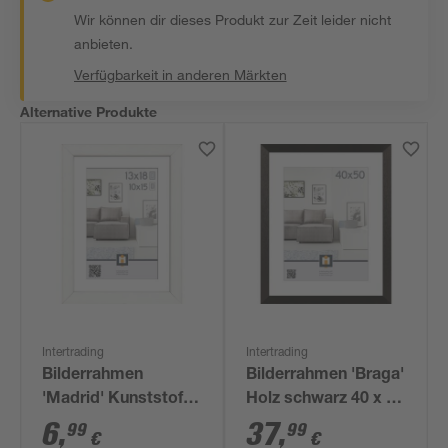
Wir können dir dieses Produkt zur Zeit leider nicht
anbieten.
Verfügbarkeit in anderen Märkten
Alternative Produkte
Intertrading
Intertrading
Bilderrahmen
Bilderrahmen 'Braga'
'Madrid' Kunststoff
Holz schwarz 40 x 50
weiß 13 x 18 cm
cm
6
,
37
,
99
99
€
€