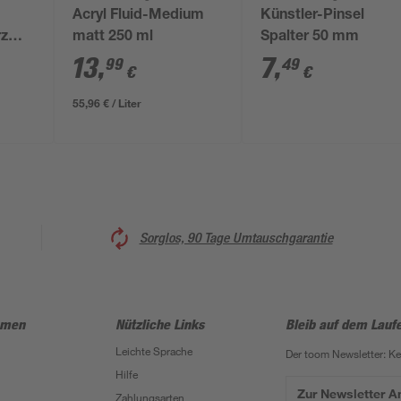
Acryl Fluid-Medium
Künstler-Pinsel
rz
matt 250 ml
Spalter 50 mm
13
,
7
,
99
49
€
€
55,96 € / Liter
Sorglos, 90 Tage Umtauschgarantie
hmen
Nützliche Links
Bleib auf dem Lauf
Leichte Sprache
Der toom Newsletter: K
Hilfe
Zur Newsletter 
Zahlungsarten