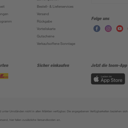
eit
Bestell- & Lieferservices
ungen
Versand
Folge uns
Programm
Rückgabe
Vorteilskarte
Gutscheine
Verkaufsoffene Sonntage
rten
Sicher einkaufen
Jetzt die toom-App
sind unter Umständen nicht in allen Märkten verfügbar. Die angegebenen Verfügbarkeiten beziehen s
ersand, hier fallen zusätzliche Versandkosten an.