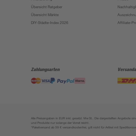
Übersicht Ratgeber
Nachhaltigk
Übersicht Märkte
Auszeichn
DIY-Städte-Index 2026
Affiliate-
Zahlungsarten
Versanda
Alle Preisangaben in EUR inkl. gesetzl. MwSt.. Die dargestellten Angebote 
und Produkte nur solange der Vorrat reicht.
*Paketversand ab 59 € versandkostenfrei, gilt nicht für Artikel mit Speditionsv