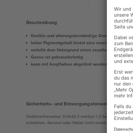
Beschreibung
flexible und alterungsbeständige Grundierung
hoher Pigmentgehalt bietet eine maximale Deckkra
verleiht dem Untergrund einen exzellenten Griff
Gesso ist gebrauchsfertig
kann mit Acrylfarben abgetönt werden
Sicherheits- und Entsorgungshinweise
Gefahrenhinweise: Enthält 2-methyl-1,2-benzothiazol-3
entstehen. Aerosol oder Nebel nicht einatmen.