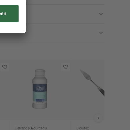
Lefranc & Bourgeois
Liquitex