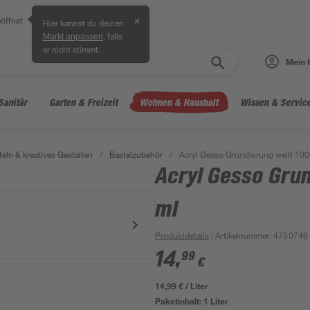
öffnet
✕
Hier kannst du deinen
, falls
Markt anpassen
er nicht stimmt.
Mein 
Sanitär
Garten & Freizeit
Wohnen & Haushalt
Wissen & Servic
teln & kreatives Gestalten
/
Bastelzubehör
/
Acryl Gesso Grundierung weiß 100
Acryl Gesso Gru
ml
Produktdetails
| Artikelnummer
:
4730746
14
,
99
€
14,99 € / Liter
Paketinhalt:
1 Liter