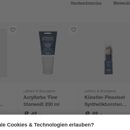
Handwerksservice
Mietgerät
Lefranc & Bourgeois
Lefranc & Bourgeois
Acrylfarbe 'Fine'
Künstler-Pinselset
titanweiß 200 ml
Synthetikborsten
80
rund/flach/filbert, 6-
8
,
8
,
49
99
€
€
teilig
42,45 € / Liter