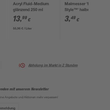
Acryl Fluid-Medium
Malmesser 'Free-
glänzend 250 ml
Style™' halbrund Nr.
15
13
,
3
,
99
49
€
€
55,96 € / Liter
Abholung im Markt in 2 Stunden
enden mit unserem Newsletter
eine Angebote und Aktionen mehr verpassen!
Anmeldung