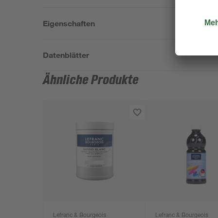
Eigenschaften
Datenblätter
Ähnliche Produkte
Lefranc & Bourgeois
Lefranc & Bourgeois