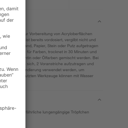
geois kann zur Vorbereitung von Acryloberflächen
eiße Gesso ist bereits vordosiert, vergilbt nicht und
en wie Leinwand, Papier, Stein oder Putz aufgetragen
e Grundierung für Farben, trocknet in 30 Minuten und
nicht mit Terpentin oder Ölfarben gemischt werden. Bei
 empfiehlt es sich, 2 Voranstriche aufzutragen und
n auch als Grundierung verwendet werden, um
reiten. Die benutzten Werkzeuge können mit Wasser
ühen können gefährliche lungengängige Tröpfchen