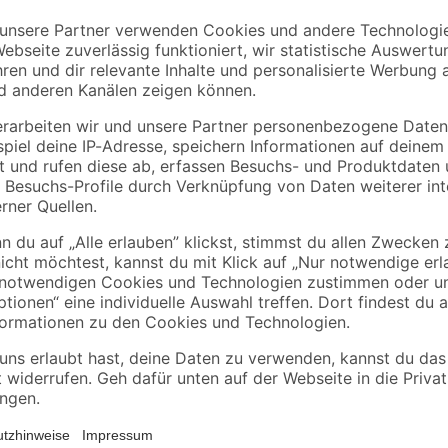
Das matte Gesso von Lefranc Bour
verwendet werden. Dieses perfekt w
ft
kann auf allen porösen Untergründ
werden. Dieses Gesso ist eine gut
kann geschliffen werden. Es darf 
Anstrichen auf porösem Untergrund
diese dann anzuschleifen. Es kan
Oberflächen für Ölfarben vorzube
gereinigt werden.
(2H)-on. Kann allergische Reaktionen hervorrufen. Achtung! Beim Spr