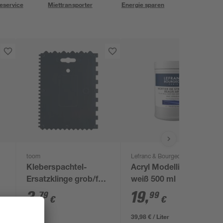
eservice
Miettransporter
Energie sparen
toom
Lefranc & Bourgeois
Kleberspachtel-
Acryl Modellierpaste
Ersatzklinge grob/fein
weiß 500 ml
gezahnt
3
,
19
,
79
99
€
€
39,98 € / Liter