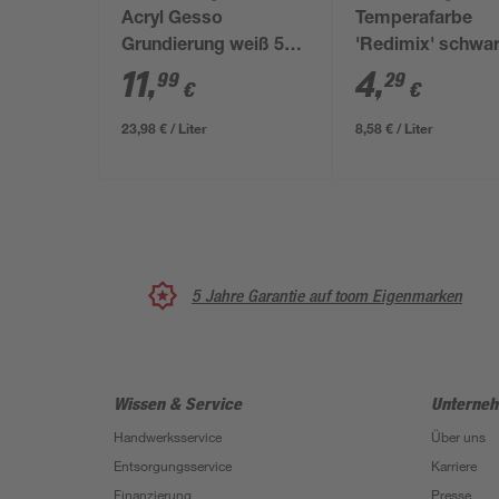
Acryl Gesso
Temperafarbe
Grundierung weiß 500
'Redimix' schwa
ml
flüssig 500 ml
11
,
4
,
99
29
€
€
23,98 € / Liter
8,58 € / Liter
5 Jahre Garantie auf toom Eigenmarken
Wissen & Service
Unterne
Handwerksservice
Über uns
Entsorgungsservice
Karriere
Finanzierung
Presse