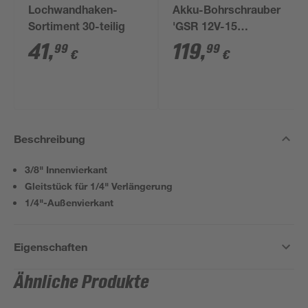
Lochwandhaken-
Akku-Bohrschrauber
Sortiment 30-teilig
'GSR 12V-15
Professional' mit 2
41
,
119
,
99
99
€
€
Akkus, Tasche und
Zubehörset
Beschreibung
3/8" Innenvierkant
Gleitstück für 1/4" Verlängerung
1/4"-Außenvierkant
Eigenschaften
Ähnliche Produkte