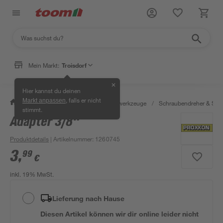
Mein Markt:
Troisdorf
✕
Hier kannst du deinen
, falls er nicht
Markt anpassen
/
Werkstatt & Maschinen
/
Handwerkzeuge
/
Schraubendreher & Sch
stimmt.
Adapter 3/8"
Produktdetails
| Artikelnummer
:
1260745
3
,
99
€
inkl. 19% MwSt.
Lieferung nach Hause
Diesen Artikel können wir dir online leider nicht