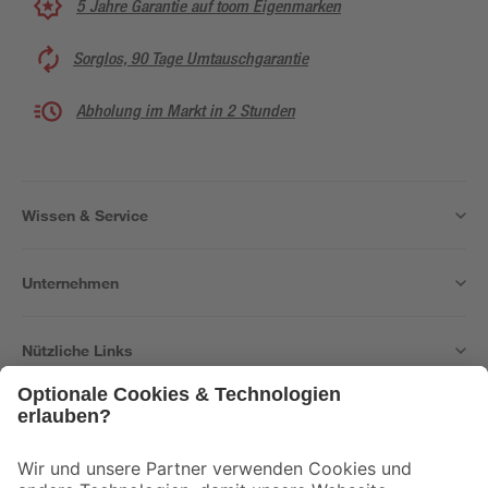
5 Jahre Garantie auf toom Eigenmarken
Sorglos, 90 Tage Umtauschgarantie
Abholung im Markt in 2 Stunden
Wissen & Service
Unternehmen
Nützliche Links
Bleib auf dem Laufenden mit unserem Newsletter
Der toom Newsletter: Keine Angebote und Aktionen mehr verpassen!