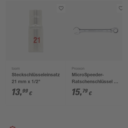
toom
Proxxon
Steckschlüsseleinsatz
MicroSpeeder-
21 mm x 1/2"
Ratschenschlüssel 19
mm
13
,
15
,
99
79
€
€