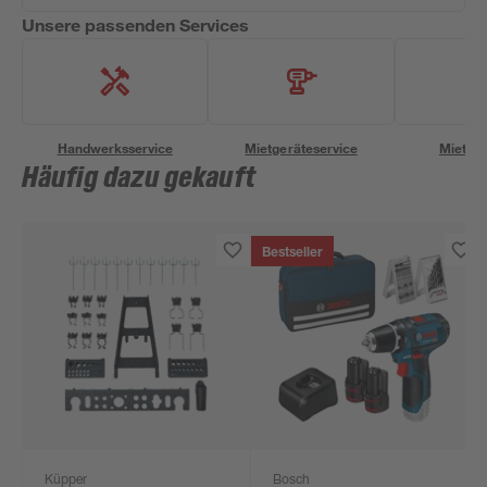
Unsere passenden Services
Handwerksservice
Mietgeräteservice
Miettra
Häufig dazu gekauft
Bestseller
Küpper
Bosch