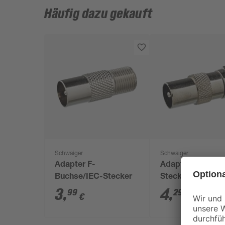
Häufig dazu gekauft
Schwaiger
Schwaiger
Adapter F-
Adapter F-
Buchse/IEC-Stecker
Stecker/IEC-Ste
3
,
4
,
99
29
€
€