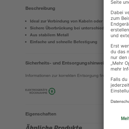
Beschreibung
Ideal zur Verbindung von Kabeln oder Anschlüssen
Sichere Überbrückung bei unterschiedlichen Steck
Aus stabilem Metall
Einfache und schnelle Befestigung
Sicherheits- und Entsorgungshinweise
Informationen zur korrekten Entsorgung findest du
hier
.
Eigenschaften
Ähnliche Produkte