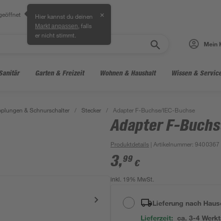
geöffnet
✕
Hier kannst du deinen
, falls
Markt anpassen
er nicht stimmt.
Mein 
Sanitär
Garten & Freizeit
Wohnen & Haushalt
Wissen & Servic
pplungen & Schnurschalter
/
Stecker
/
Adapter F-Buchse/IEC-Buchse
Adapter F-Buchs
Produktdetails
| Artikelnummer
:
9400367
3
,
99
€
inkl. 19% MwSt.
Lieferung nach Haus
Lieferzeit:
ca. 3-4 Werk