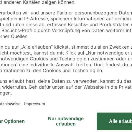
Zur optimalen Signalübertragung b
Anschlussarten empfehlen wir dies
ertypen
Verbindung zwischen einem F- un
Antennen- und einem SAT-Anschlus
robustem Metalladapter schnell un