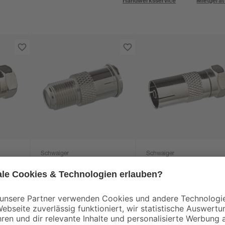
Handwerksservice
Mietgerät
Schwaiger
Schwaiger
Adapter F-Stecker/F-
Adapter F-
cker
Buchse UEST 9350
Stecker/IEC-Buchse
Professional
3
,
3
,
99
99
€
€