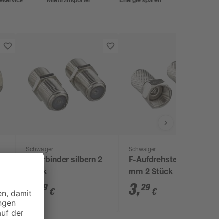
eservice
Miettransporter
Energie sparen
Schwaiger
Schwaiger
F-Verbinder silbern 2
F-Aufdrehstecker Ø 7
Stück
mm 2 Stück
3
,
3
,
59
29
€
€