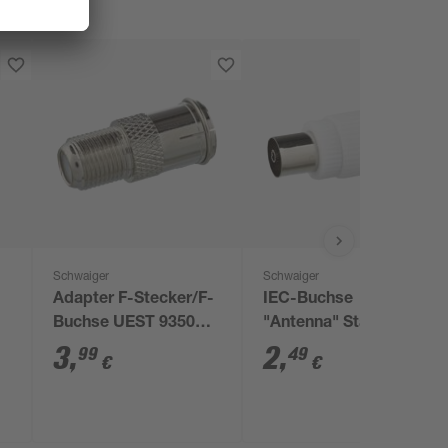
Schwaiger
Schwaiger
Adapter F-Stecker/F-
IEC-Buchse
Buchse UEST 9350
"Antenna" Standard
Professional
3
,
2
,
99
49
€
€