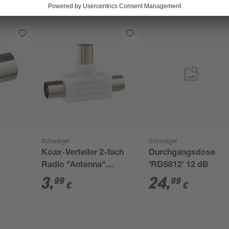
Schwaiger
Schwaiger
Koax-Verteiler 2-fach
Durchgangsdose
Radio "Antenna"
'RDS812' 12 dB
cker
Standard
3
,
24
,
99
99
€
€