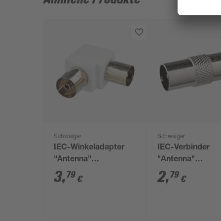
Schwaiger
Schwaiger
IEC-Winkeladapter
IEC-Verbinder
"Antenna"
"Antenna"
Professional
Professional Ste
3
,
2
,
79
79
€
€