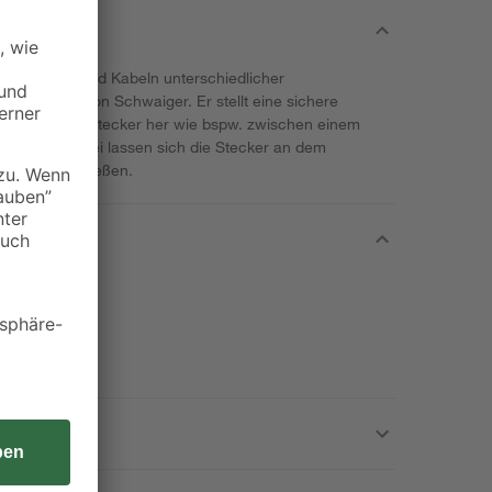
ei Geräten und Kabeln unterschiedlicher
en Adapter von Schwaiger. Er stellt eine sichere
d einem IEC-Stecker her wie bspw. zwischen einem
skabel. Dabei lassen sich die Stecker an dem
d fest anschließen.