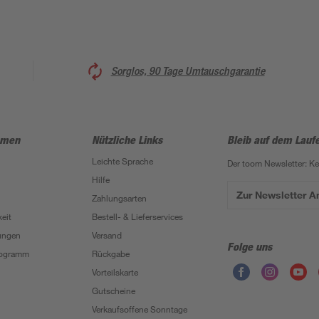
Sorglos, 90 Tage Umtauschgarantie
hmen
Nützliche Links
Bleib auf dem Lauf
Leichte Sprache
Der toom Newsletter: K
Hilfe
Zur Newsletter 
Zahlungsarten
eit
Bestell- & Lieferservices
ungen
Versand
Folge uns
Programm
Rückgabe
Vorteilskarte
Gutscheine
Verkaufsoffene Sonntage