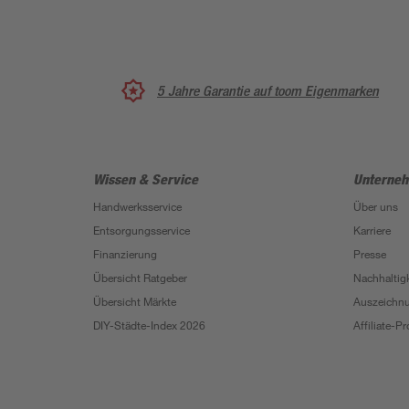
5 Jahre Garantie auf toom Eigenmarken
Wissen & Service
Unterne
Handwerksservice
Über uns
Entsorgungsservice
Karriere
Finanzierung
Presse
Übersicht Ratgeber
Nachhaltigk
Übersicht Märkte
Auszeichn
DIY-Städte-Index 2026
Affiliate-