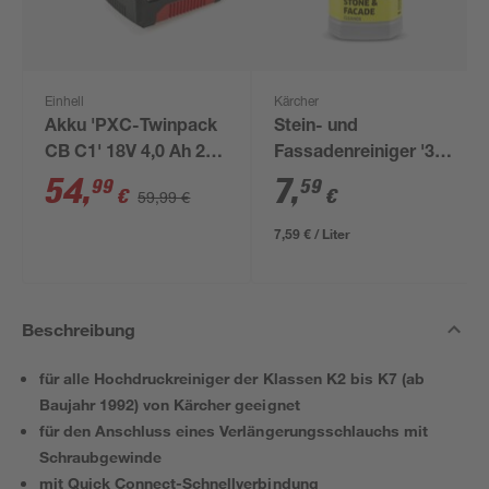
Einhell
Kärcher
Akku 'PXC-Twinpack
Stein- und
CB C1' 18V 4,0 Ah 2
Fassadenreiniger '3-
Stück
in-1' RM 611 1 l
54
,
7
,
99
59
€
€
59,99 €
7,59 € / Liter
Beschreibung
für alle Hochdruckreiniger der Klassen K2 bis K7 (ab
Baujahr 1992) von Kärcher geeignet
für den Anschluss eines Verlängerungsschlauchs mit
Schraubgewinde
mit Quick Connect-Schnellverbindung