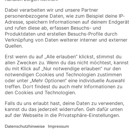
Folge uns
Zahlungsarten
Versandarten
Sicher einkaufen
Jetzt die toom-App herunterladen
Alle Preisangaben in EUR inkl. gesetzl. MwSt.. Die dargestellten Angebote sind unter
Umständen nicht in allen Märkten verfügbar. Die angegebenen Verfügbarkeiten beziehen
sich auf den unter "Mein Markt" ausgewählten toom Baumarkt. Alle Angebote und
Produkte nur solange der Vorrat reicht.
*Paketversand ab 59 € versandkostenfrei, gilt nicht für Artikel mit Speditionsversand, hier
fallen zusätzliche Versandkosten an.