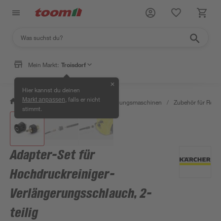
Mein Markt:
Troisdorf
✕
Hier kannst du deinen
, falls er nicht
Markt anpassen
/
Werkstatt & Maschinen
/
Reinigungsmaschinen
/
Zubehör für Rein
stimmt.
Adapter-Set für
Hochdruckreiniger-
Verlängerungsschlauch, 2-
teilig