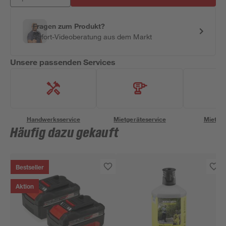
Fragen zum Produkt?
Sofort-Videoberatung aus dem Markt
Unsere passenden Services
Handwerksservice
Mietgeräteservice
Miettra
Häufig dazu gekauft
Bestseller
Aktion