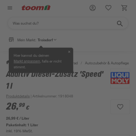
Mein Markt:
Troisdorf
✕
Hier kannst du deinen
, falls er nicht
Markt anpassen
/
Garten & Freizeit
/
Auto & Fahrrad
/
Autozubehör & Autopflege
/
stimmt.
Additiv Diesel-Zusatz 'Speed'
1 l
Produktdetails
| Artikelnummer
:
1918048
26
,
99
€
26,99 € / Liter
Paketinhalt:
1 Liter
inkl. 19% MwSt.