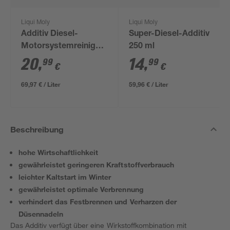
Liqui Moly
Liqui Moly
Additiv Diesel-
Super-Diesel-Additiv
Motorsystemreiniger
250 ml
300 ml
20
,
14
,
99
99
€
€
69,97 € / Liter
59,96 € / Liter
Beschreibung
hohe Wirtschaftlichkeit
gewährleistet geringeren Kraftstoffverbrauch
leichter Kaltstart im Winter
gewährleistet optimale Verbrennung
verhindert das Festbrennen und Verharzen der
Düsennadeln
Das Additiv verfügt über eine Wirkstoffkombination mit