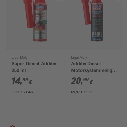
Liqui Moly
Liqui Moly
Super-Diesel-Additiv
Additiv Diesel-
250 ml
Motorsystemreiniger
300 ml
14
,
20
,
99
99
€
€
59,96 € / Liter
69,97 € / Liter