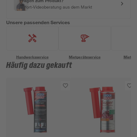
Fragen zum Produkt?
Sofort-Videoberatung aus dem Markt
Unsere passenden Services
Handwerksservice
Mietgeräteservice
Miettra
Häufig dazu gekauft