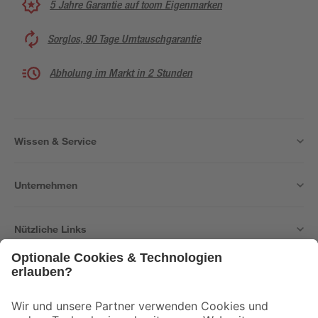
5 Jahre Garantie auf toom Eigenmarken
Sorglos, 90 Tage Umtauschgarantie
Abholung im Markt in 2 Stunden
Wissen & Service
Unternehmen
Nützliche Links
Bleib auf dem Laufenden mit unserem Newsletter
Der toom Newsletter: Keine Angebote und Aktionen mehr verpassen!