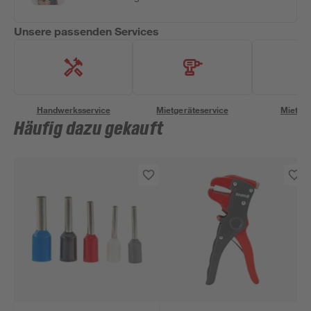
Unsere passenden Services
Handwerksservice
Mietgeräteservice
Miettra
Häufig dazu gekauft