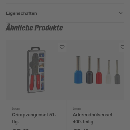
Eigenschaften
Ähnliche Produkte
toom
toom
Crimpzangenset 51-
Aderendhülsenset
tlg.
400-teilig