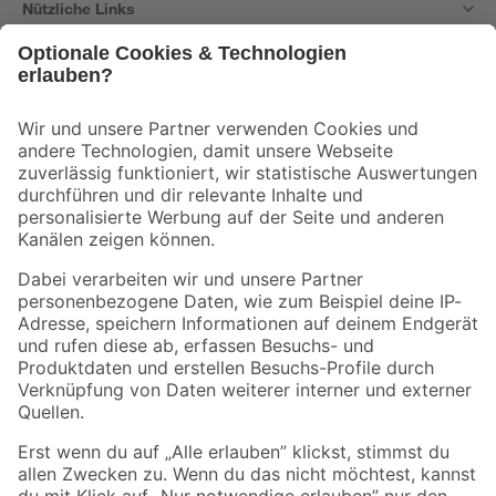
Nützliche Links
Bleib auf dem Laufenden mit unserem Newsletter
Der toom Newsletter: Keine Angebote und Aktionen mehr verpassen!
Zur Newsletter Anmeldung
Folge uns
Zahlungsarten
Versandarten
Sicher einkaufen