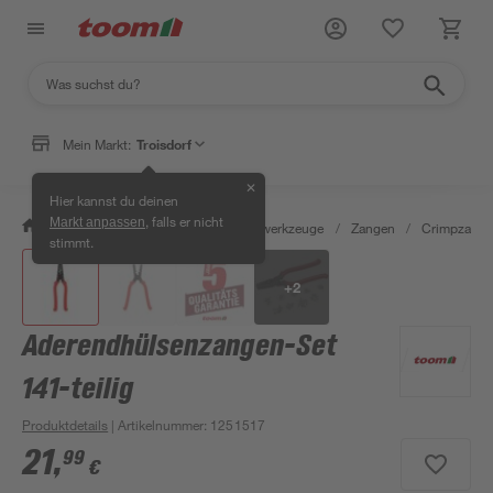
Mein Markt:
Troisdorf
✕
Hier kannst du deinen
, falls er nicht
Markt anpassen
/
Werkstatt & Maschinen
/
Handwerkzeuge
/
Zangen
/
Crimpzang
stimmt.
+
2
Aderendhülsenzangen-Set
141-teilig
Produktdetails
| Artikelnummer
:
1251517
21
,
99
€