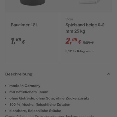
toom
Baueimer 12 l
Spielsand beige 0-2
mm 25 kg
1
,
2
,
69
99
€
€
3,29 €
0,12 € / Kilogramm
Beschreibung
made in Germany
mit natürlichem Taurin
ohne Getreide, ohne Soja, ohne Zuckerzusatz
100 % frische, fleischliche Zutaten
sichtbare, fleischliche Stücke
Carny Adult steht für ausgewogene, leckere gesunde