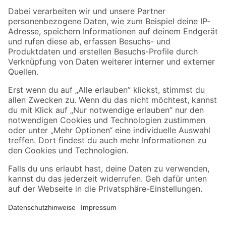
Zahlungsarten
Versandarten
Sicher einkaufen
Jetzt die toom-App herunterladen
Alle Preisangaben in EUR inkl. gesetzl. MwSt.. Die dargestellten Angebote sind unter
Umständen nicht in allen Märkten verfügbar. Die angegebenen Verfügbarkeiten beziehen
sich auf den unter "Mein Markt" ausgewählten toom Baumarkt. Alle Angebote und
Produkte nur solange der Vorrat reicht.
*Paketversand ab 59 € versandkostenfrei, gilt nicht für Artikel mit Speditionsversand, hier
fallen zusätzliche Versandkosten an.