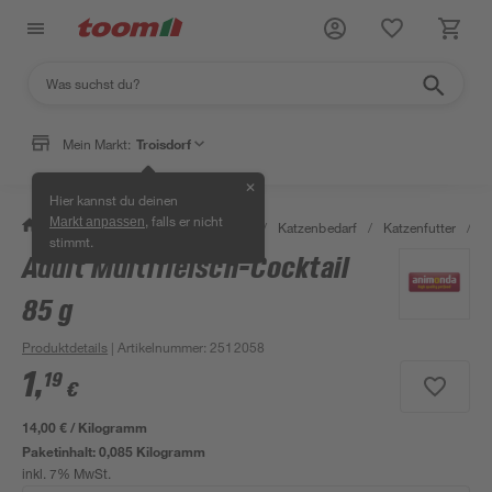
Mein Markt:
Troisdorf
✕
Hier kannst du deinen
, falls er nicht
Markt anpassen
/
Garten & Freizeit
/
Tierbedarf
/
Katzenbedarf
/
Katzenfutter
/
A
stimmt.
Adult Multifleisch-Cocktail
85 g
Produktdetails
| Artikelnummer
:
2512058
1
,
19
€
14,00 € / Kilogramm
Paketinhalt:
0,085 Kilogramm
inkl. 7% MwSt.