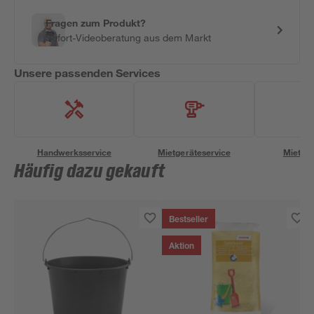
Fragen zum Produkt?
Sofort-Videoberatung aus dem Markt
Unsere passenden Services
Handwerksservice
Mietgeräteservice
Miettra
Häufig dazu gekauft
Bestseller
Aktion