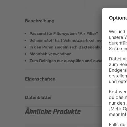
Beschreibung
Passend für Filtersystem "Air Filter”
Schaumstoff hält Schmutzpartikel mechanisch fest
In den Poren siedeln sich Bakterienkulturen an
Mehrfach verwendbar
Zum Reinigen nur ausspülen und ausdrücken
Eigenschaften
Datenblätter
Ähnliche Produkte