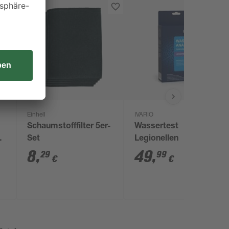
Einhell
IVARIO
Schaumstofffilter 5er-
Wassertest
Set
Legionellen
8
,
49
,
29
99
€
€