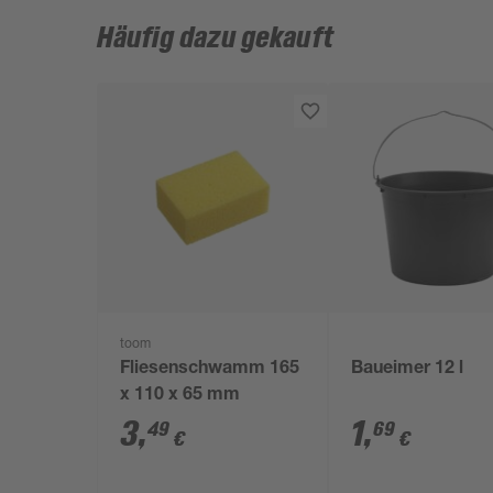
Häufig dazu gekauft
toom
Fliesenschwamm 165
Baueimer 12 l
x 110 x 65 mm
3
,
1
,
49
69
€
€