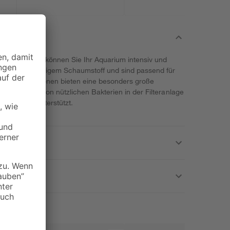
r Marke Eheim können Sie Ihr Aquarium intensiv und
n aus offenporigem Schaumstoff und sind passend für
Eheim. Die Patronen bieten eine besonders große
 Ansiedelung von nützlichen Bakterien in der Filteranlage
Aquariums unterstützt.