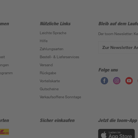
hmen
Nützliche Links
Bleib auf dem Lauf
Leichte Sprache
Der toom Newsletter: K
Hilfe
Zur Newsletter 
Zahlungsarten
eit
Bestell- & Lieferservices
ungen
Versand
Folge uns
Programm
Rückgabe
Vorteilskarte
Gutscheine
Verkaufsoffene Sonntage
rten
Sicher einkaufen
Jetzt die toom-App