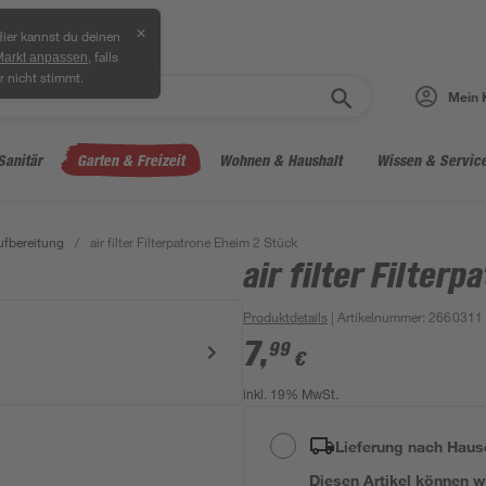
✕
ier kannst du deinen
, falls
Markt anpassen
r nicht stimmt.
Mein 
Sanitär
Garten & Freizeit
Wohnen & Haushalt
Wissen & Servic
fbereitung
/
air filter Filterpatrone Eheim 2 Stück
air filter Filter
Produktdetails
| Artikelnummer
:
2660311
7
,
99
€
inkl. 19% MwSt.
Lieferung nach Haus
Diesen Artikel können wir