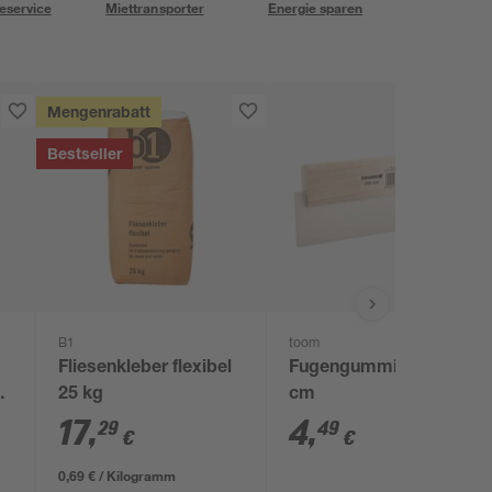
eservice
Miettransporter
Energie sparen
Mengenrabatt
Bestseller
B1
toom
Fliesenkleber flexibel
Fugengummi weiß 20
5
25 kg
cm
17
,
4
,
29
49
€
€
0,69 € / Kilogramm