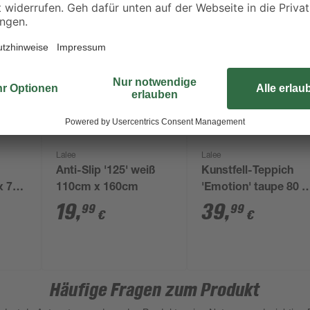
Lalee
Lalee
Anti-Slip '125' weiß
Kunstfell-Teppich
x 70
110cm x 160cm
'Emotion' taupe 80 x
150 cm
19
,
39
,
99
99
€
€
Häufige Fragen zum Produkt