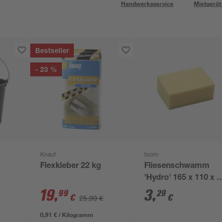
Handwerksservice
Mietgerät
Bestseller
- 23 %
Knauf
toom
Flexkleber 22 kg
Fliesenschwamm
'Hydro' 165 x 110 x 6
mm
19
,
3
,
99
29
€
€
25,99 €
0,91 € / Kilogramm