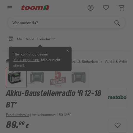
Mein Markt:
Troisdorf
✕
Hier kannst du deinen
, falls er nicht
Markt anpassen
/
Bauen & Renovieren
/
Haustechnik & Sicherheit
/
Audio & Video
/
stimmt.
Akku-Baustellenradio 'R 12-18
BT'
Produktdetails
| Artikelnummer
:
1501369
89
,
99
€