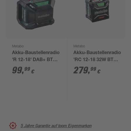
Metabo
Metabo
Akku-Baustellenradio
Akku-Baustellenradio
'R 12-18' DAB+ BT
'RC 12-18 32W BT
mit Bluetooth, ohne
DAB+' 12-18 V ohne
99
,
279
,
99
99
€
€
Akku
Akku
5 Jahre Garantie auf toom Eigenmarken