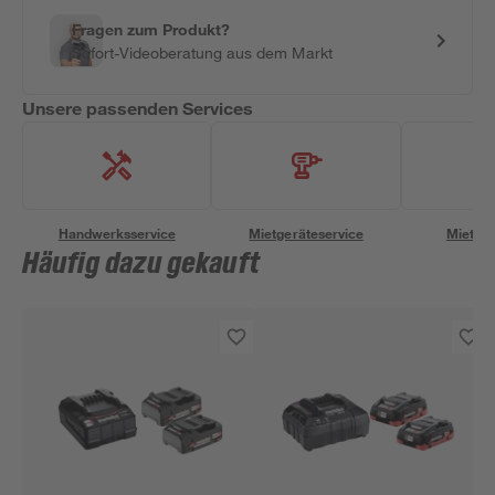
Fragen zum Produkt?
Sofort-Videoberatung aus dem Markt
Unsere passenden Services
Handwerksservice
Mietgeräteservice
Miettra
Häufig dazu gekauft