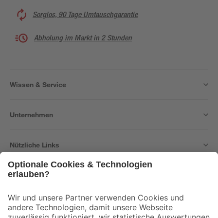
Sorglos, 90 Tage Umtauschgarantie
Abholung im Markt in 2 Stunden
Wissen & Service
Unternehmen
Nützliche Links
Bleib auf dem Laufenden mit unserem Newsletter
Der toom Newsletter: Keine Angebote und Aktionen mehr verpassen!