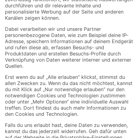
Zur Newsletter Anmeldung
Folge uns
Zahlungsarten
Versandarten
Sicher einkaufen
Jetzt die toom-App herunterladen
Alle Preisangaben in EUR inkl. gesetzl. MwSt.. Die dargestellten Angebote sind unter
Umständen nicht in allen Märkten verfügbar. Die angegebenen Verfügbarkeiten beziehen