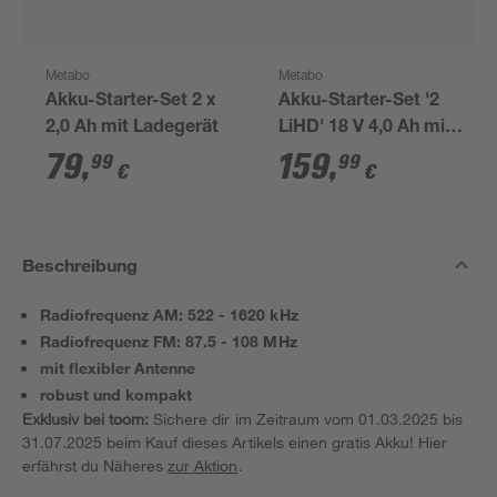
Metabo
Metabo
Akku-Starter-Set 2 x
Akku-Starter-Set '2
2,0 Ah mit Ladegerät
LiHD' 18 V 4,0 Ah mit
Ladegerät
79
,
159
,
99
99
€
€
Beschreibung
Radiofrequenz AM: 522 - 1620 kHz
Radiofrequenz FM: 87.5 - 108 MHz
mit flexibler Antenne
robust und kompakt
Exklusiv bei toom:
Sichere dir im Zeitraum vom 01.03.2025 bis
31.07.2025 beim Kauf dieses Artikels einen gratis Akku! Hier
erfährst du Näheres
zur Aktion
.