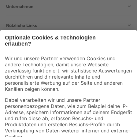
Unternehmen
Nützliche Links
Bleib auf dem Laufenden mit unserem Newsletter
Der toom Newsletter: Keine Angebote und Aktionen mehr verpassen!
Zur Newsletter Anmeldung
Folge uns
Zahlungsarten
Versandarten