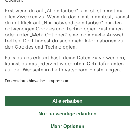
Sicher einkaufen
Jetzt die toom-App herunterladen
Alle Preisangaben in EUR inkl. gesetzl. MwSt.. Die dargestellten Angebote sind unter
Umständen nicht in allen Märkten verfügbar. Die angegebenen Verfügbarkeiten beziehen
sich auf den unter "Mein Markt" ausgewählten toom Baumarkt. Alle Angebote und
Produkte nur solange der Vorrat reicht.
*Paketversand ab 59 € versandkostenfrei, gilt nicht für Artikel mit Speditionsversand, hier
fallen zusätzliche Versandkosten an.
Datenschutz
Privatsphäre
Impressum
AGB
Nutzungsbedingungen
Widerrufsrecht
Vertrag widerrufen
Barrierefreiheit
© 2026 toom Baumarkt GmbH