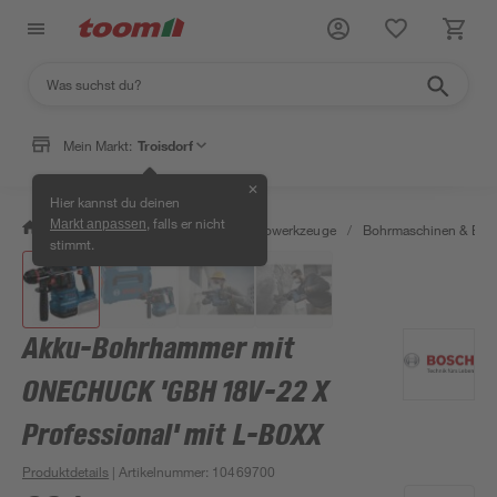
Mein Markt:
Troisdorf
✕
Hier kannst du deinen
, falls er nicht
Markt anpassen
/
Werkstatt & Maschinen
/
Elektrowerkzeuge
/
Bohrmaschinen & Boh
stimmt.
Akku-Bohrhammer mit
ONECHUCK 'GBH 18V-22 X
Professional' mit L-BOXX
Produktdetails
| Artikelnummer
:
10469700