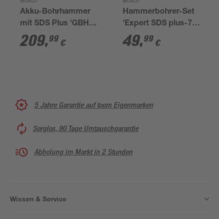
Bosch
Bosch
Akku-Bohrhammer
Hammerbohrer-Set
mit SDS Plus 'GBH
'Expert SDS plus-7X'
18V-22 Professional'
Ø 5-10 mm 5-teilig
209
,
49
,
99
99
€
€
18 V
5 Jahre Garantie auf toom Eigenmarken
Sorglos, 90 Tage Umtauschgarantie
Abholung im Markt in 2 Stunden
Wissen & Service