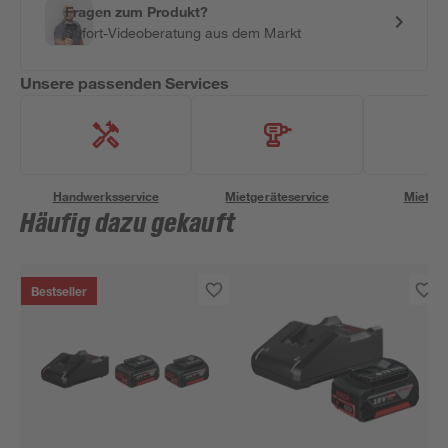
Fragen zum Produkt?
Sofort-Videoberatung aus dem Markt
Unsere passenden Services
Handwerksservice
Mietgeräteservice
Miettra
Häufig dazu gekauft
Bestseller