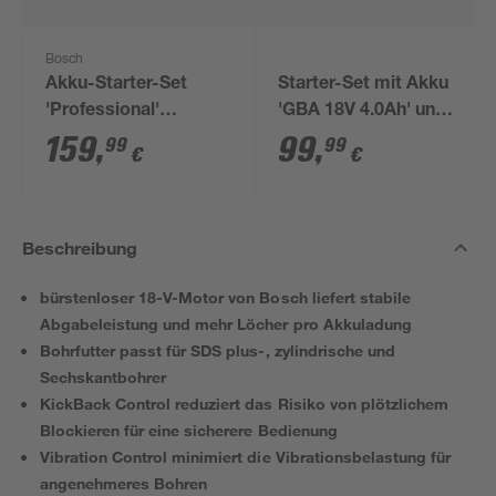
Bosch
Akku-Starter-Set
Starter-Set mit Akku
'Professional'
'GBA 18V 4.0Ah' und
Ladegerät und 2 x
Ladegerät 'GAL 18V-
159
,
99
,
99
99
€
€
Akku 18 V, 4,0 Ah
40'
Beschreibung
bürstenloser 18-V-Motor von Bosch liefert stabile
Abgabeleistung und mehr Löcher pro Akkuladung
Bohrfutter passt für SDS plus-, zylindrische und
Sechskantbohrer
KickBack Control reduziert das Risiko von plötzlichem
Blockieren für eine sicherere Bedienung
Vibration Control minimiert die Vibrationsbelastung für
angenehmeres Bohren