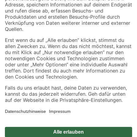
Zahlungsarten
Versandarten
Sicher einkaufen
Jetzt die toom-App herunterladen
Alle Preisangaben in EUR inkl. gesetzl. MwSt.. Die dargestellten Angebote sind unter
Umständen nicht in allen Märkten verfügbar. Die angegebenen Verfügbarkeiten beziehen
sich auf den unter "Mein Markt" ausgewählten toom Baumarkt. Alle Angebote und
Produkte nur solange der Vorrat reicht.
*Paketversand ab 59 € versandkostenfrei, gilt nicht für Artikel mit Speditionsversand, hier
fallen zusätzliche Versandkosten an.
Datenschutz
Privatsphäre
Impressum
AGB