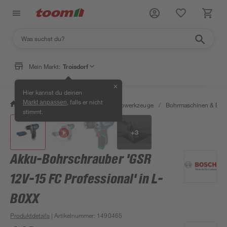
Mein Markt:
Troisdorf
✕
Hier kannst du deinen
, falls er nicht
Markt anpassen
/
Werkstatt & Maschinen
/
Elektrowerkzeuge
/
Bohrmaschinen & Boh
stimmt.
+
3
Akku-Bohrschrauber 'GSR
12V-15 FC Professional' in L-
BOXX
Produktdetails
| Artikelnummer
:
1490465