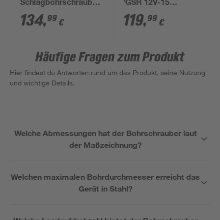
Schlagbohrschrauber
'GSR 12V-15
'GSB 12V-15
Professional' mit 2
134
,
119
,
99
99
€
€
Professional' 2 x 2,0
Akkus, Tasche und
Ah Akku in Tasche
Zubehörset
Häufige Fragen zum Produkt
Hier findest du Antworten rund um das Produkt, seine Nutzung
und wichtige Details.
Welche Abmessungen hat der Bohrschrauber laut
der Maßzeichnung?
Welchen maximalen Bohrdurchmesser erreicht das
Gerät in Stahl?