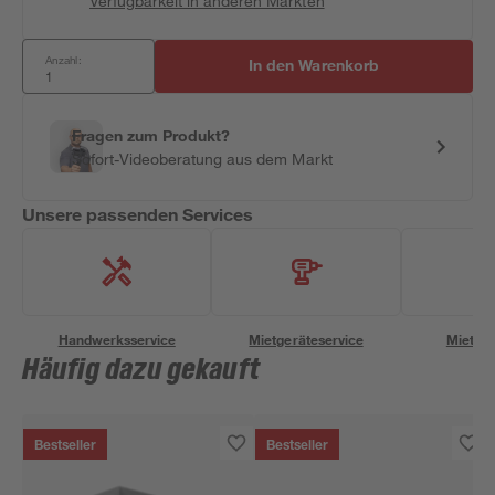
Verfügbarkeit in anderen Märkten
Anzahl:
In den Warenkorb
Fragen zum Produkt?
Sofort-Videoberatung aus dem Markt
Unsere passenden Services
Handwerksservice
Mietgeräteservice
Miettra
Häufig dazu gekauft
Bestseller
Bestseller