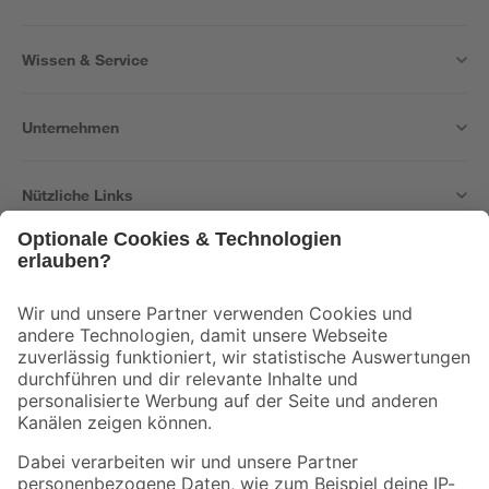
Wissen & Service
Unternehmen
Nützliche Links
Bleib auf dem Laufenden mit unserem Newsletter
Der toom Newsletter: Keine Angebote und Aktionen mehr verpassen!
Zur Newsletter Anmeldung
Folge uns