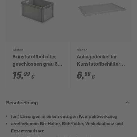
Alutec
Alutec
Kunststoffbehälter
Auflagedeckel für
geschlossen grau 60
Kunststoffbehälter
x 40 x 32 cm
grau 60 x 40 cm
15
,
6
,
99
99
€
€
Beschreibung
fünf Lösungen in einem einzigen Kompaktwerkzeug
arretierbarem Bit-Halter, Bohrfutter, Winkelaufsatz und
Exzenteraufsatz