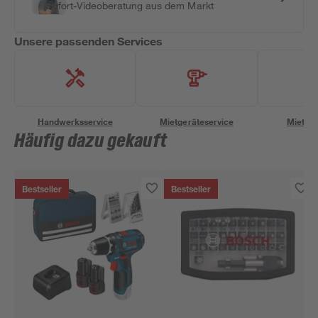
Sofort-Videoberatung aus dem Markt
Unsere passenden Services
Handwerksservice
Mietgeräteservice
Miettra
Häufig dazu gekauft
Bestseller
Bestseller