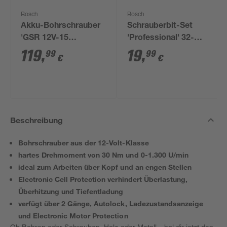
Bosch
Bosch
Akku-Bohrschrauber
Schrauberbit-Set
'GSR 12V-15
'Professional' 32-
Professional' mit 2
teilig
119
,
19
,
99
99
€
€
Akkus, Tasche und
Zubehörset
Beschreibung
Bohrschrauber aus der 12-Volt-Klasse
hartes Drehmoment von 30 Nm und 0-1.300 U/min
ideal zum Arbeiten über Kopf und an engen Stellen
Electronic Cell Protection verhindert Überlastung,
Überhitzung und Tiefentladung
verfügt über 2 Gänge, Autolock, Ladezustandsanzeige
und Electronic Motor Protection
Ob Bohren oder Schrauben, Holz oder Metall – hol dir jetzt den