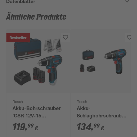
Datenblätter
Ähnliche Produkte
Bestseller
Bosch
Bosch
Akku-Bohrschrauber
Akku-
'GSR 12V-15
Schlagbohrschrauber
Professional' mit 2
'GSB 12V-15
119
,
134
,
99
99
€
€
Akkus, Tasche und
Professional' 2 x 2,0