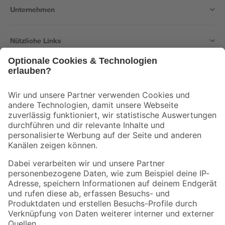
Unternehmen
Nützliche Links
Bleib auf dem Laufenden mit unserem Newsletter
Der toom Newsletter: Keine Angebote und Aktionen mehr verpassen!
Zur Newsletter Anmeldung
Folge uns
Zahlungsarten
Versandarten