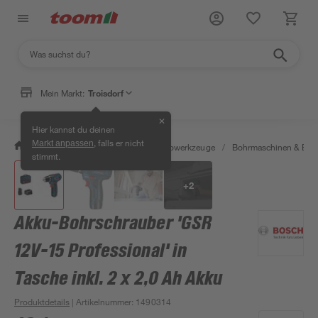
Mein Markt:
Troisdorf
✕
Hier kannst du deinen
, falls er nicht
Markt anpassen
/
Werkstatt & Maschinen
/
Elektrowerkzeuge
/
Bohrmaschinen & Boh
stimmt.
+
2
Akku-Bohrschrauber 'GSR
12V-15 Professional' in
Tasche inkl. 2 x 2,0 Ah Akku
Produktdetails
| Artikelnummer
:
1490314