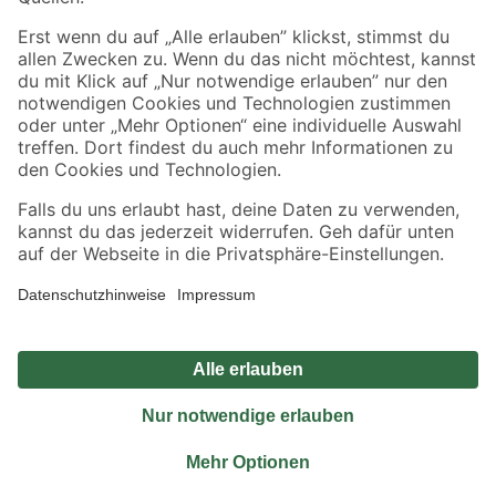
Sicher einkaufen
Jetzt die toom-App herunterladen
Alle Preisangaben in EUR inkl. gesetzl. MwSt.. Die dargestellten Angebote sind unter
Umständen nicht in allen Märkten verfügbar. Die angegebenen Verfügbarkeiten beziehen
sich auf den unter "Mein Markt" ausgewählten toom Baumarkt. Alle Angebote und
Produkte nur solange der Vorrat reicht.
*Paketversand ab 59 € versandkostenfrei, gilt nicht für Artikel mit Speditionsversand, hier
fallen zusätzliche Versandkosten an.
Datenschutz
Privatsphäre
Impressum
AGB
Nutzungsbedingungen
Widerrufsrecht
Vertrag widerrufen
Barrierefreiheit
© 2026 toom Baumarkt GmbH