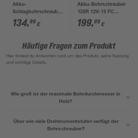
Akku-
Akku-Bohrschrauber
Schlagbohrschrauber
'GSR 12V-15 FC
'GSB 12V-15
Professional' 2 x 2,0
134
,
199
,
99
99
€
€
Professional' 2 x 2,0
Ah Akku in Koffer
Ah Akku in Tasche
Häufige Fragen zum Produkt
Hier findest du Antworten rund um das Produkt, seine Nutzung
und wichtige Details.
Wie groß ist der maximale Bohrdurchmesser in
Holz?
Über wie viele Drehmomentstufen verfügt der
Bohrschrauber?