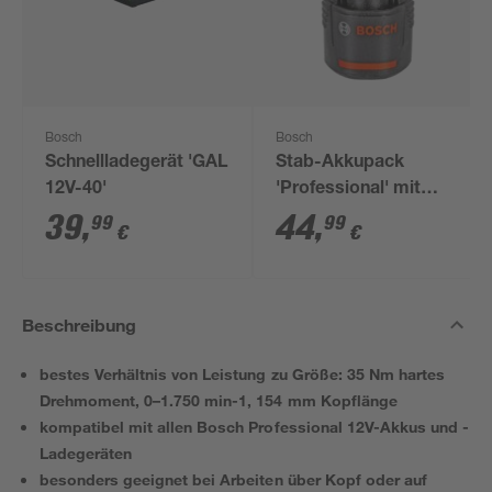
Bosch
Bosch
Schnellladegerät 'GAL
Stab-Akkupack
12V-40'
'Professional' mit
ECP 10,8 V 2,0 Ah
39
,
44
,
99
99
€
€
Beschreibung
bestes Verhältnis von Leistung zu Größe: 35 Nm hartes
Drehmoment, 0–1.750 min-1, 154 mm Kopflänge
kompatibel mit allen Bosch Professional 12V-Akkus und -
Ladegeräten
besonders geeignet bei Arbeiten über Kopf oder auf