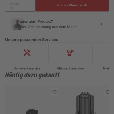
Anzahl:
In den Warenkorb
Fragen zum Produkt?
Sofort-Videoberatung aus dem Markt
Unsere passenden Services
Handwerksservice
Mietgeräteservice
Miettra
Häufig dazu gekauft