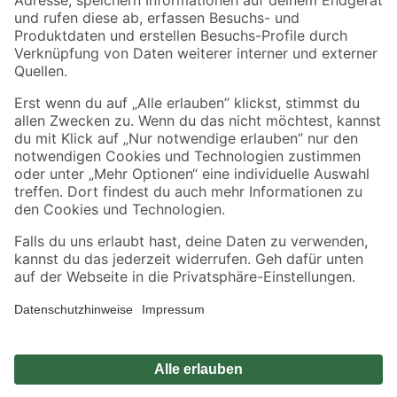
Zahlungsarten
Versandarten
Sicher einkaufen
Jetzt die toom-App herunterladen
Alle Preisangaben in EUR inkl. gesetzl. MwSt.. Die dargestellten Angebote sind unter
Umständen nicht in allen Märkten verfügbar. Die angegebenen Verfügbarkeiten beziehen
sich auf den unter "Mein Markt" ausgewählten toom Baumarkt. Alle Angebote und
Produkte nur solange der Vorrat reicht.
*Paketversand ab 59 € versandkostenfrei, gilt nicht für Artikel mit Speditionsversand, hier
fallen zusätzliche Versandkosten an.
Datenschutz
Privatsphäre
Impressum
AGB
Nutzungsbedingungen
Widerrufsrecht
Vertrag widerrufen