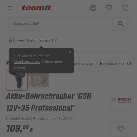
Mein Markt:
Troisdorf
✕
Hier kannst du deinen
, falls er nicht
Markt anpassen
/
Werkstatt & Maschinen
/
Elektrowerkzeuge
/
Bohrmaschinen & Boh
stimmt.
Akku-Bohrschrauber 'GSR
12V-35 Professional'
Produktdetails
| Artikelnummer
:
1501603
109
,
99
€