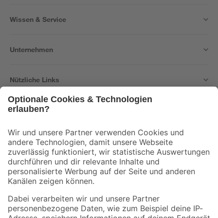
Wissen & Service
Unternehmen
Nützliche Links
Bleib auf dem Laufenden mit unserem Newsletter
Der toom Newsletter: Keine Angebote und Aktionen mehr verpassen!
Zur Newsletter Anmeldung
Folge uns