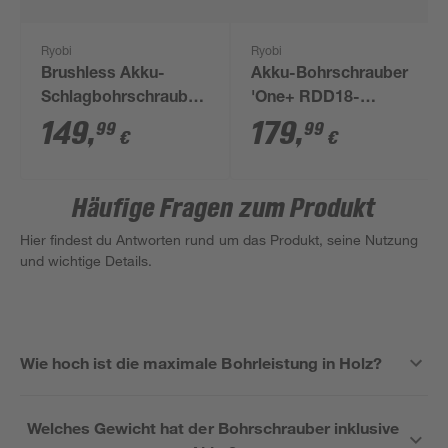
Ryobi
Ryobi
Brushless Akku-
Akku-Bohrschrauber
Schlagbohrschrauber
'One+ RDD18-
'ONE+ R18PD7-0' 18
1C20A17' 18 V mit
149
,
179
,
99
99
€
€
V ohne Akku und
Akku und Ladegerät
Ladegerät
Häufige Fragen zum Produkt
Hier findest du Antworten rund um das Produkt, seine Nutzung
und wichtige Details.
Wie hoch ist die maximale Bohrleistung in Holz?
Welches Gewicht hat der Bohrschrauber inklusive