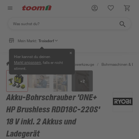
Mein Markt:
Troisdorf
✕
Hier kannst du deinen
, falls er nicht
Markt anpassen
/
Werkstatt & Maschinen
/
Elektrowerkzeuge
/
Bohrmaschinen & Boh
stimmt.
+
2
Akku-Bohrschrauber 'ONE+
HP Brushless RDD18C-220S'
18 V inkl. 2 Akkus und
Ladegerät