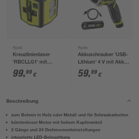
Ryobi
Ryobi
Kreuzlinienlaser
Akkuschrauber 'USB-
'RBCLLG1' mit
Lithium' 4 V mit Akku
Halterung
und Ladekabel
99
,
59
,
99
99
€
€
Beschreibung
zum Bohren in Holz oder Metall und für Schraubarbeiten
bürstenloser Motor mit hohem Kupferanteil
2 Gänge und 24 Drehmomenteinstellungen
integrierte LED-Beleuchtung