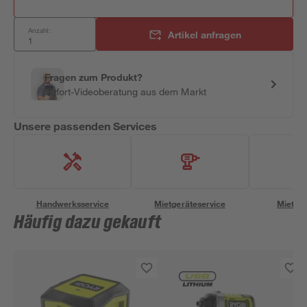
Anzahl:
Artikel anfragen
Fragen zum Produkt?
Sofort-Videoberatung aus dem Markt
Unsere passenden Services
Handwerksservice
Mietgeräteservice
Miettra
Häufig dazu gekauft