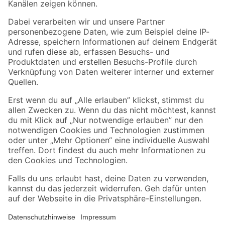
Folge uns
Zahlungsarten
Versandarten
Sicher einkaufen
Jetzt die toom-App herunterladen
Alle Preisangaben in EUR inkl. gesetzl. MwSt.. Die dargestellten Angebote sind unter
Umständen nicht in allen Märkten verfügbar. Die angegebenen Verfügbarkeiten beziehen
sich auf den unter "Mein Markt" ausgewählten toom Baumarkt. Alle Angebote und
Produkte nur solange der Vorrat reicht.
*Paketversand ab 59 € versandkostenfrei, gilt nicht für Artikel mit Speditionsversand, hier