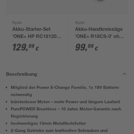
Ryobi
Ryobi
Akku-Starter-Set
Akku-Handkreissäge
'ONE+ HP RC18120-
'ONE+ R18CS-0' ohne
150X' 18 V 5,0 Ah mit
Akku, Ø 165 mm
129
,
99
,
99
99
€
€
Akku und Ladegerät
Beschreibung
Mitglied der Power X-Change Familie, 1x 18V Batterie
notwendig
bürstenloser Motor – mehr Power und längere Laufzeit
PurePOWER Brushless – 10 Jahre Motor-Garantie nach
Registrierung
hochwertiges 13mm Metallbohrfutter
2-Gang Getriebe zum kraftvollen Schrauben und