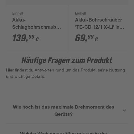
Einhell
Einhell
Akku-
Akku-Bohrschrauber
Schlagbohrschrauber
'TE-CD 12/1 X-Li' inkl.
'TP-CD 18/50 Li-i BL'
Akku und Ladegerät
139
,
69
,
99
99
€
€
mit 2 Akkus
Häufige Fragen zum Produkt
Hier findest du Antworten rund um das Produkt, seine Nutzung
und wichtige Details.
Wie hoch ist das maximale Drehmoment des
Geräts?
Welche Werkzeuggrößen passen in das