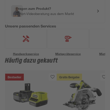
Fragen zum Produkt?
Sofort-Videoberatung aus dem Markt
Unsere passenden Services
Handwerksservice
Mietgeräteservice
Miettra
Häufig dazu gekauft
Bestseller
Gratis Beigabe