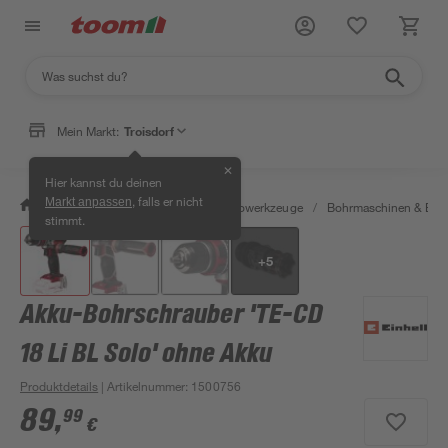
Mein Markt:
Troisdorf
✕
Hier kannst du deinen
, falls er nicht
Markt anpassen
/
Werkstatt & Maschinen
/
Elektrowerkzeuge
/
Bohrmaschinen & Boh
stimmt.
+
5
Akku-Bohrschrauber 'TE-CD
18 Li BL Solo' ohne Akku
Produktdetails
| Artikelnummer
:
1500756
89
,
99
€