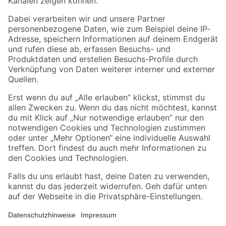
Folge uns
Zahlungsarten
Versandarten
Sicher einkaufen
Jetzt die toom-App herunterladen
Alle Preisangaben in EUR inkl. gesetzl. MwSt.. Die dargestellten Angebote sind unter
Umständen nicht in allen Märkten verfügbar. Die angegebenen Verfügbarkeiten beziehen
sich auf den unter "Mein Markt" ausgewählten toom Baumarkt. Alle Angebote und
Produkte nur solange der Vorrat reicht.
*Paketversand ab 59 € versandkostenfrei, gilt nicht für Artikel mit Speditionsversand, hier