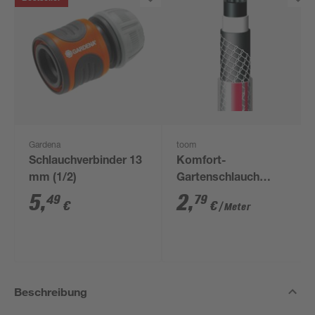
Gardena
toom
Schlauchverbinder 13
Komfort-
mm (1/2)
Gartenschlauch
phthalatfrei 1/2"
5
,
2
,
49
79
€
€
/ Meter
Beschreibung