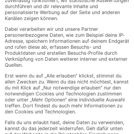
Zur Newsletter Anmeldung
Folge uns
Zahlungsarten
Versandarten
Sicher einkaufen
Jetzt die toom-App herunterladen
Alle Preisangaben in EUR inkl. gesetzl. MwSt.. Die dargestellten Angebote sind unter