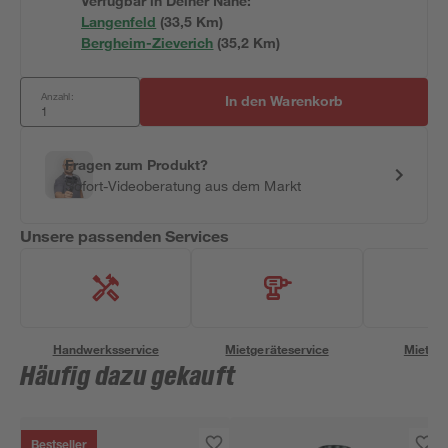
Verfügbar in Deiner Nähe:
Langenfeld
(
33,5
 Km)
Bergheim-Zieverich
(
35,2
 Km)
Anzahl:
In den Warenkorb
Fragen zum Produkt?
Sofort-Videoberatung aus dem Markt
Unsere passenden Services
Handwerksservice
Mietgeräteservice
Miettra
Häufig dazu gekauft
Bestseller