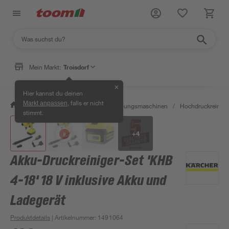
Mein Markt:
Troisdorf
✕
Hier kannst du deinen
, falls er nicht
Markt anpassen
/
Werkstatt & Maschinen
/
Reinigungsmaschinen
/
Hochdruckreinige
stimmt.
+
4
Akku-Druckreiniger-Set 'KHB
4-18' 18 V inklusive Akku und
Ladegerät
Produktdetails
| Artikelnummer
:
1491064