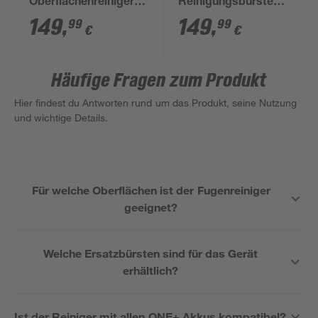
Oberflächenreiniger
Reinigungsbürste
'ONE+ RY18PCB-0'
'ONE+ R18TPS-0 '
149
,
149
,
99
99
€
€
18 V ohne Akku und
18V ohne Akku und
Ladegerät
Ladegerät
Häufige Fragen zum Produkt
Hier findest du Antworten rund um das Produkt, seine Nutzung
und wichtige Details.
Für welche Oberflächen ist der Fugenreiniger
geeignet?
Welche Ersatzbürsten sind für das Gerät
erhältlich?
Ist der Reiniger mit allen ONE+ Akkus kompatibel?