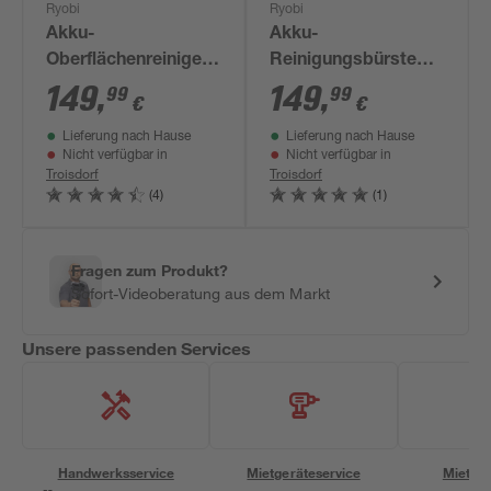
Ryobi
Ryobi
Akku-
Akku-
Oberflächenreiniger
Reinigungsbürste
'ONE+ RY18PCB-0'
'ONE+ R18TPS-0 '
149
,
149
,
99
99
€
€
18 V ohne Akku und
18V ohne Akku und
Lieferung nach Hause
Lieferung nach Hause
Ladegerät
Ladegerät
Nicht verfügbar in
Nicht verfügbar in
Troisdorf
Troisdorf
(4)
(1)
Fragen zum Produkt?
Sofort-Videoberatung aus dem Markt
Unsere passenden Services
Handwerksservice
Mietgeräteservice
Miettra