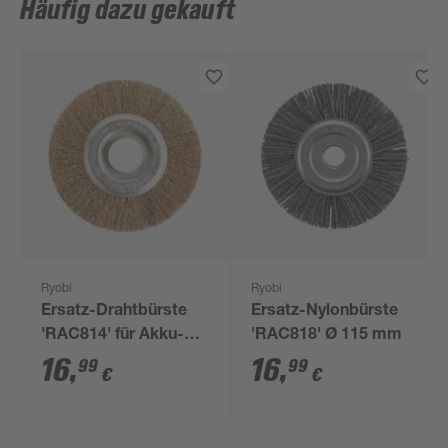
Häufig dazu gekauft
Ryobi
Ryobi
Ersatz-Drahtbürste
Ersatz-Nylonbürste
'RAC814' für Akku-
'RAC818' Ø 115 mm
Fugenreiniger
16
,
16
,
99
99
€
€
'RY18PCA' Ø 115 mm