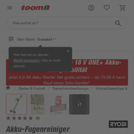
Mein Markt:
Troisdorf
✕
Hier kannst du deinen
, falls er nicht
RYOBI feiert 30 Jahre 18 V ONE+ Akku-
Markt anpassen
stimmt.
Kompatibilität
Jetzt 4,0 Ah Akku Starter Set gratis sichern – ab 79,99 € beim
Kauf eines Solo-Geräts!*
/
Garten & Freizeit
/
Gartenhandwerkzeuge
/
Unkrautbeseitiger & Fug
+
7
(6)
Akku-Fugenreiniger