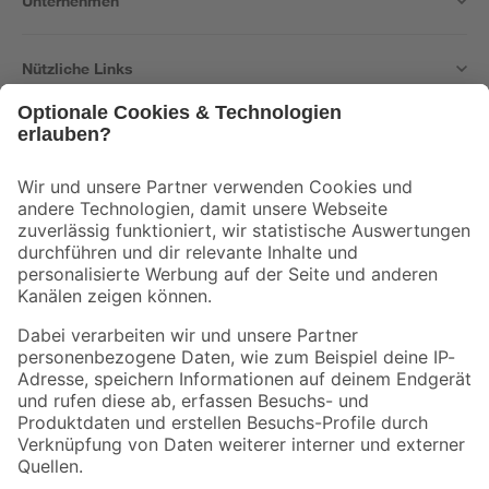
Unternehmen
Nützliche Links
Bleib auf dem Laufenden mit unserem Newsletter
Der toom Newsletter: Keine Angebote und Aktionen mehr verpassen!
Zur Newsletter Anmeldung
Folge uns
Zahlungsarten
Versandarten