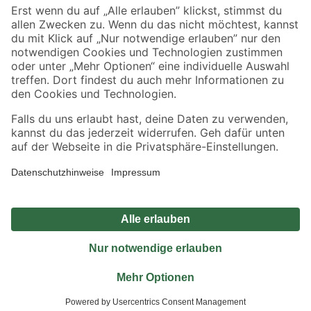
Sicher einkaufen
Jetzt die toom-App herunterladen
Alle Preisangaben in EUR inkl. gesetzl. MwSt.. Die dargestellten Angebote sind unter
Umständen nicht in allen Märkten verfügbar. Die angegebenen Verfügbarkeiten beziehen
sich auf den unter "Mein Markt" ausgewählten toom Baumarkt. Alle Angebote und
Produkte nur solange der Vorrat reicht.
*Paketversand ab 59 € versandkostenfrei, gilt nicht für Artikel mit Speditionsversand, hier
fallen zusätzliche Versandkosten an.
Datenschutz
Privatsphäre
Impressum
AGB
Nutzungsbedingungen
Widerrufsrecht
Vertrag widerrufen
Barrierefreiheit
© 2026 toom Baumarkt GmbH