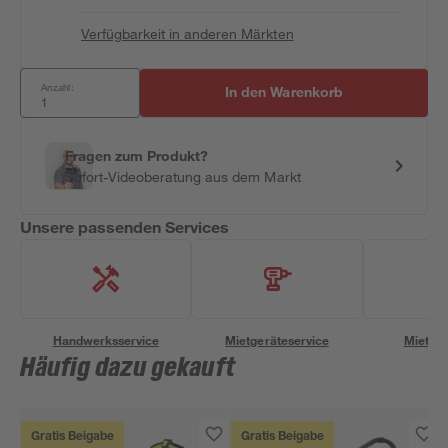
Verfügbarkeit in anderen Märkten
Anzahl:
In den Warenkorb
Fragen zum Produkt?
Sofort-Videoberatung aus dem Markt
Unsere passenden Services
Handwerksservice
Mietgeräteservice
Miettra
Häufig dazu gekauft
Gratis Beigabe
Gratis Beigabe