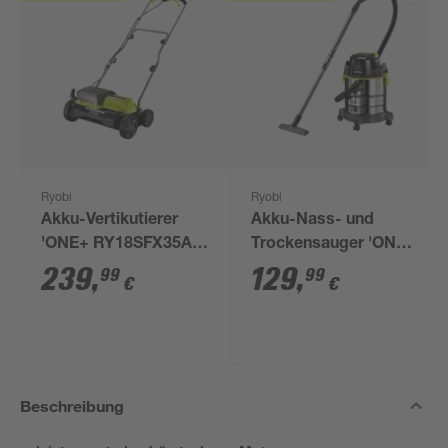
Ryobi
Ryobi
Akku-Vertikutierer
Akku-Nass- und
'ONE+ RY18SFX35A-
Trockensauger 'ONE+
0' ohne Akku 18 V 35
R18WDV-0' 18 V ohne
239
,
129
,
99
99
€
€
cm
Akku und Ladegerät
Beschreibung