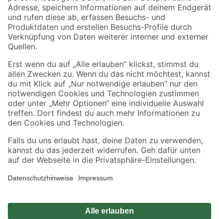
Zahlungsarten
Versandarten
Sicher einkaufen
Jetzt die toom-App herunterladen
Alle Preisangaben in EUR inkl. gesetzl. MwSt.. Die dargestellten Angebote sind unter
Umständen nicht in allen Märkten verfügbar. Die angegebenen Verfügbarkeiten beziehen
sich auf den unter "Mein Markt" ausgewählten toom Baumarkt. Alle Angebote und
Produkte nur solange der Vorrat reicht.
*Paketversand ab 59 € versandkostenfrei, gilt nicht für Artikel mit Speditionsversand, hier
fallen zusätzliche Versandkosten an.
Datenschutz
Privatsphäre
Impressum
AGB