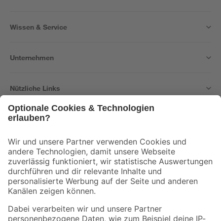
Wissen & Service
Unternehmen
Nützliche Links
Bleib auf dem Laufenden mit unserem Newsletter
Der toom Newsletter: Keine Angebote und Aktionen mehr verpassen!
Zur Newsletter Anmeldung
Folge uns