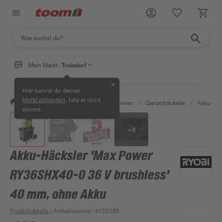
Mein Markt:
Troisdorf
✕
Hier kannst du deinen
, falls er nicht
Markt anpassen
/
Garten & Freizeit
/
Gartenmaschinen
/
Gartenhäcksler
/
Akku-Häc
stimmt.
+
3
Akku-Häcksler 'Max Power
RY36SHX40-0 36 V brushless'
40 mm, ohne Akku
Produktdetails
| Artikelnummer
:
4102380