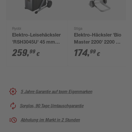
Ryobi
Stiga
Elektro-Leisehäcksler
Elektro-Häcksler 'Bio
'RSH3045U' 45 mm
Master 2200' 2200 W,
3000 W
mit Wendemesser
259
,
174
,
99
99
€
€
und Stopfer
5 Jahre Garantie auf toom Eigenmarken
Sorglos, 90 Tage Umtauschgarantie
Abholung im Markt in 2 Stunden