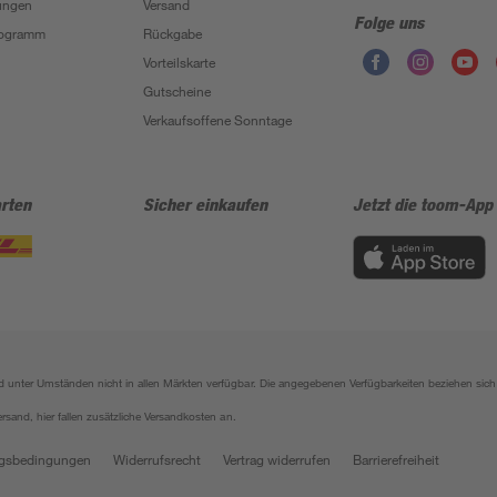
ungen
Versand
Folge uns
Programm
Rückgabe
Vorteilskarte
Gutscheine
Verkaufsoffene Sonntage
rten
Sicher einkaufen
Jetzt die toom-App
sind unter Umständen nicht in allen Märkten verfügbar. Die angegebenen Verfügbarkeiten beziehen s
ersand, hier fallen zusätzliche Versandkosten an.
gsbedingungen
Widerrufsrecht
Vertrag widerrufen
Barrierefreiheit