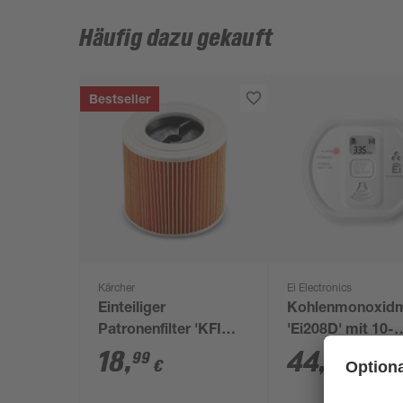
Häufig dazu gekauft
Bestseller
Kärcher
Ei Electronics
Einteiliger
Kohlenmonoxidm
Patronenfilter 'KFI
'Ei208D' mit 10-
3310' für Nass- und
Jahres-Batterie
18
,
44
,
99
99
€
€
Trockensauger