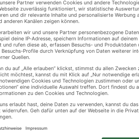
Starke Performance: Mit dem akk
entfernen Sie leicht, mühelos und
Krümel, Staub und Haare auf Möb
leichte Design ist der Staubsauge
besonders saubere Abluft sorgt da
Stahlnetz für Grobschmutz und Ha
1822:1998).