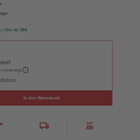
e
tage
 |
frei ab 59€
sdorf
h hinterlegt
 Märkten
In den Warenkorb