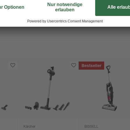
Bestseller
Kärcher
BISSELL