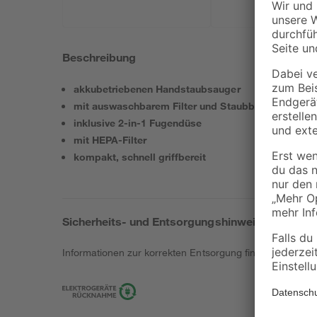
Beschreibung
akkubetriebenen Handstaubsauger
mit auswaschbarem Filter und Staubbehältnis
inklusive 2-in-1 Fugendüse
mit HEPA-Filter
kompakt, schnell griffbereit
Sicherheits- und Entsorgungshinweise
Informationen zur korrekten Entsorgung findest du
hier
.