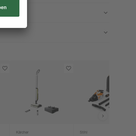
Kärcher
Stihl