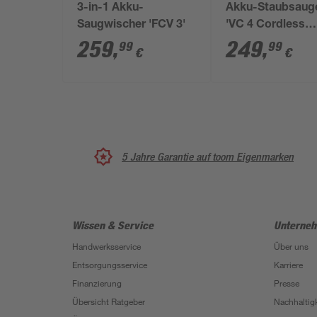
3-in-1 Akku-
Akku-Staubsaug
Saugwischer 'FCV 3'
'VC 4 Cordless
myHome' mit Ak
259
,
249
,
99
99
€
€
und Ladegerät
5 Jahre Garantie auf toom Eigenmarken
Wissen & Service
Unterne
Handwerksservice
Über uns
Entsorgungsservice
Karriere
Finanzierung
Presse
Übersicht Ratgeber
Nachhaltigk