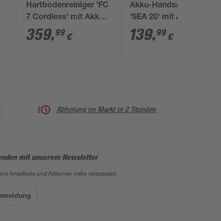
Hartbodenreiniger 'FC
Akku-Handsauger
7 Cordless' mit Akku
'SEA 20' mit Akku und
und Ladegerät
Ladegerät
359
,
139
,
99
99
€
€
Abholung im Markt in 2 Stunden
enden mit unserem Newsletter
eine Angebote und Aktionen mehr verpassen!
Anmeldung