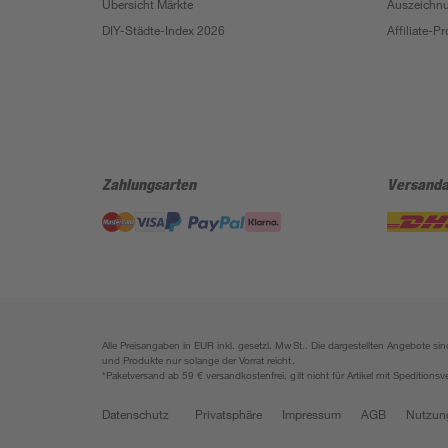
Übersicht Märkte
Auszeichn
DIY-Städte-Index 2026
Affiliate-
Zahlungsarten
Versanda
Alle Preisangaben in EUR inkl. gesetzl. MwSt.. Die dargestellten Angebote 
und Produkte nur solange der Vorrat reicht.
*Paketversand ab 59 € versandkostenfrei, gilt nicht für Artikel mit Speditionsv
Datenschutz
Privatsphäre
Impressum
AGB
Nutzun