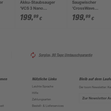
er
Akku-Staubsauger
Saugwischer
'VCS 3 Nano
'CrossWave
ku
Complete' mit Akku
Professional 3-in-1'
199
,
199
,
99
99
€
€
und Ladegerät
560 W
Sorglos, 90 Tage Umtauschgarantie
hmen
Nützliche Links
Bleib auf dem Lauf
Leichte Sprache
Der toom Newsletter: K
Hilfe
Zur Newsletter 
Zahlungsarten
eit
Bestell- & Lieferservices