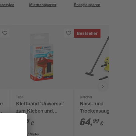
eservice
Miettransporter
Energie sparen
Bestseller
Tesa
Kärcher
de
Klettband 'Universal'
Nass- und
i
zum Kleben und
Trockensauger 'WD 2
Nähen 100 x 2 cm
Plus V-12/4/18/C'
7
,
64
,
59
99
€
€
7,59 € / Meter