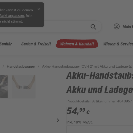
✕
ier kannst du deinen
, falls
Markt anpassen
r nicht stimmt.
Mein 
Sanitär
Garten & Freizeit
Wohnen & Haushalt
Wissen & Servic
/
Handstaubsauger
/
Akku-Handstaubsauger 'CVH 2' mit Akku und Ladegerät
Akku-Handstaubs
Akku und Ladege
Produktdetails
| Artikelnummer
:
4040957
54
,
99
€
inkl. 19% MwSt.