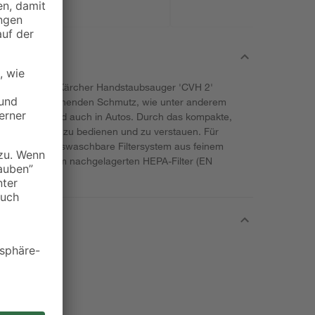
ubetriebenen Kärcher Handstaubsauger 'CVH 2'
 kraftvoll bestehenden Schmutz, wie unter anderem
eln, Böden und auch in Autos. Durch das kompakte,
r auch einfach zu bedienen und zu verstauen. Für
s 2-stufige auswaschbare Filtersystem aus feinem
are sowie dem nachgelagerten HEPA-Filter (EN