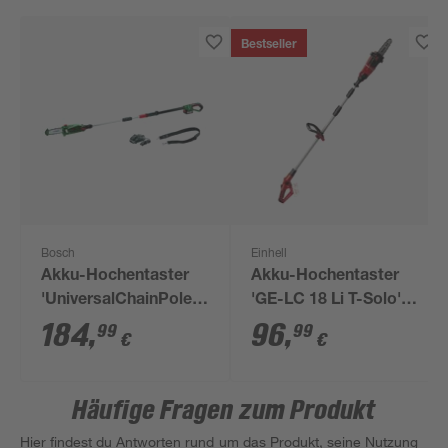
Bestseller
Bosch
Einhell
Akku-Hochentaster
Akku-Hochentaster
'UniversalChainPole
'GE-LC 18 Li T-Solo'
18' mit Akku
ohne Akku 18 V 20 cm
184
,
96
,
99
99
€
€
Häufige Fragen zum Produkt
Hier findest du Antworten rund um das Produkt, seine Nutzung