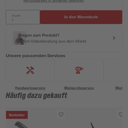
Verfügbarkeit in anderen Märkten
Anzahl:
In den Warenkorb
Fragen zum Produkt?
Sofort-Videoberatung aus dem Markt
Unsere passenden Services
Handwerksservice
Mietgeräteservice
Miettra
Häufig dazu gekauft
Bestseller