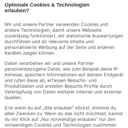
Bleib auf dem Laufenden mit unserem Newsletter
Der toom Newsletter: Keine Angebote und Aktionen mehr verpassen!
Zur Newsletter Anmeldung
Folge uns
Zahlungsarten
Versandarten
Sicher einkaufen
Jetzt die toom-App herunterladen