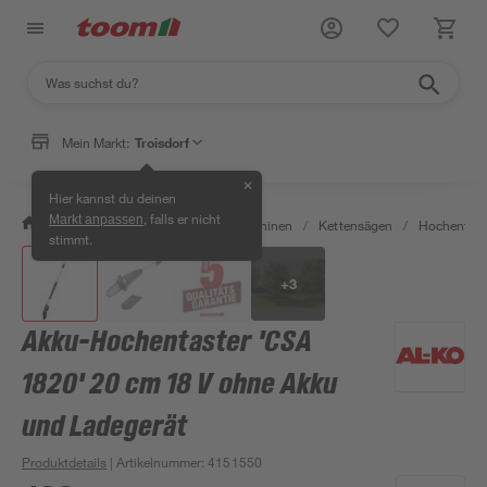
Mein Markt:
Troisdorf
✕
Hier kannst du deinen
, falls er nicht
Markt anpassen
/
Garten & Freizeit
/
Gartenmaschinen
/
Kettensägen
/
Hochentast
stimmt.
+
3
Akku-Hochentaster 'CSA
1820' 20 cm 18 V ohne Akku
und Ladegerät
Produktdetails
| Artikelnummer
:
4151550