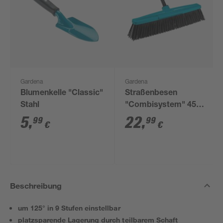
Gardena
Gardena
Blumenkelle "Classic"
Straßenbesen
Stahl
"Combisystem" 45
cm
5
,
22
,
99
99
€
€
Beschreibung
um 125° in 9 Stufen einstellbar
platzsparende Lagerung durch teilbarem Schaft