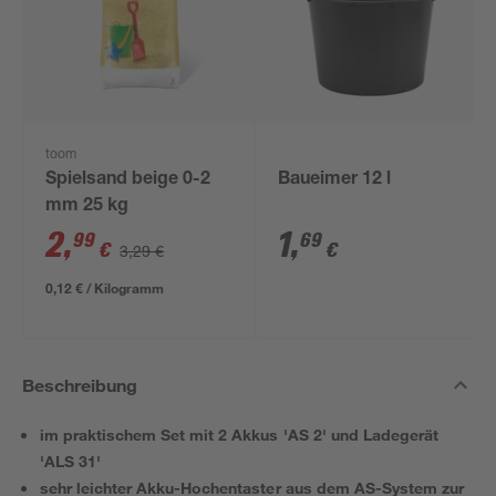
toom
Spielsand beige 0-2
Baueimer 12 l
mm 25 kg
2
,
1
,
99
69
€
€
3,29 €
0,12 € / Kilogramm
Beschreibung
im praktischem Set mit 2 Akkus 'AS 2' und Ladegerät
'ALS 31'
sehr leichter Akku-Hochentaster aus dem AS-System zur