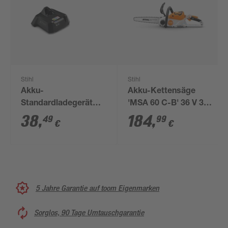
Stihl
Stihl
Akku-
Akku-Kettensäge
Standardladegerät
'MSA 60 C-B' 36 V 30
'AL 1'
cm ohne Akku und
38
,
184
,
49
99
€
€
Ladegerät
5 Jahre Garantie auf toom Eigenmarken
Sorglos, 90 Tage Umtauschgarantie