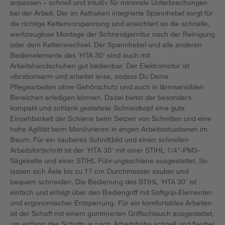
anpassen – schnell und intuitiv für minimale Unterbrechungen
bei der Arbeit. Der im Asthaken integrierte Spannhebel sorgt für
die richtige Kettenvorspannung und erleichtert so die schnelle,
werkzeuglose Montage der Schneidgarnitur nach der Reinigung
oder dem Kettenwechsel. Der Spannhebel und alle anderen
Bedienelemente des 'HTA 30' sind auch mit
Arbeitshandschuhen gut bedienbar. Der Elektromotor ist
vibrationsarm und arbeitet leise, sodass Du Deine
Pflegearbeiten ohne Gehörschutz und auch in lärmsensiblen
Bereichen erledigen können. Dabei bietet der besonders
kompakt und schlank gestaltete Schneidkopf eine gute
Einsehbarkeit der Schiene beim Setzen von Schnitten und eine
hohe Agilität beim Manövrieren in engen Arbeitssituationen im
Baum. Für ein sauberes Schnittbild und einen schnellen
Arbeitsfortschritt ist der 'HTA 30' mit einer STIHL 1/4"-PM3-
Sägekette und einer STIHL Führungsschiene ausgestattet. So
lassen sich Äste bis zu 17 cm Durchmesser sauber und
bequem schneiden. Die Bedienung des STIHL 'HTA 30' ist
einfach und erfolgt über den Bediengriff mit Softgrip-Elementen
und ergonomischer Entsperrung. Für ein komfortables Arbeiten
ist der Schaft mit einem gummierten Griffschlauch ausgestattet,
um entlang des Schafts je nach Arbeitshöhe schnell und flexibel