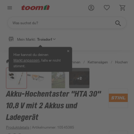
Mein Markt:
Troisdorf
✕
Hier kannst du deinen
, falls er nicht
Markt anpassen
/
Garten & Freizeit
/
Gartenmaschinen
/
Kettensägen
/
Hochentast
stimmt.
+
2
Akku-Hochentaster ''HTA 30''
10,8 V mit 2 Akkus und
Ladegerät
Produktdetails
| Artikelnummer
:
10545385