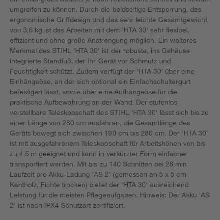
umgreifen zu können. Durch die beidseitige Entsperrung, das
ergonomische Griffdesign und das sehr leichte Gesamtgewicht
von 3,6 kg ist das Arbeiten mit dem 'HTA 30' sehr flexibel,
effizient und ohne große Anstrengung möglich. Ein weiteres
Merkmal des STIHL 'HTA 30' ist der robuste, ins Gehäuse
integrierte Standfuß, der Ihr Gerät vor Schmutz und
Feuchtigkeit schützt. Zudem verfügt der 'HTA 30' über eine
Einhängeöse, an der sich optional ein Einfachschultergurt
befestigen lässt, sowie über eine Aufhängeöse für die
praktische Aufbewahrung an der Wand. Der stufenlos
verstellbare Teleskopschaft des STIHL 'HTA 30' lässt sich bis zu
einer Länge von 280 cm ausfahren, die Gesamtlänge des
Geräts bewegt sich zwischen 190 cm bis 280 cm. Der 'HTA 30'
ist mit ausgefahrenem Teleskopschaft für Arbeitshöhen von bis
zu 4,5 m geeignet und kann in verkürzter Form einfacher
transportiert werden. Mit bis zu 140 Schnitten bei 28 min
Laufzeit pro Akku-Ladung 'AS 2' (gemessen an 5 x 5 cm
Kantholz, Fichte trocken) bietet der 'HTA 30' ausreichend
Leistung für die meisten Pflegeaufgaben. Hinweis: Der Akku 'AS
2' ist nach IPX4 Schutzart zertifiziert.