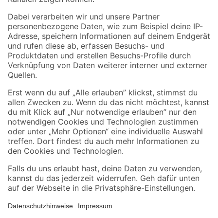
Folge uns
Zahlungsarten
Versandarten
Sicher einkaufen
Jetzt die toom-App herunterladen
Alle Preisangaben in EUR inkl. gesetzl. MwSt.. Die dargestellten Angebote sind unter
Umständen nicht in allen Märkten verfügbar. Die angegebenen Verfügbarkeiten beziehen
sich auf den unter "Mein Markt" ausgewählten toom Baumarkt. Alle Angebote und
Produkte nur solange der Vorrat reicht.
*Paketversand ab 59 € versandkostenfrei, gilt nicht für Artikel mit Speditionsversand, hier
fallen zusätzliche Versandkosten an.