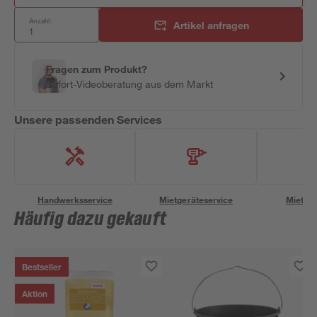
Anzahl:
Artikel anfragen
Fragen zum Produkt?
Sofort-Videoberatung aus dem Markt
Unsere passenden Services
Handwerksservice
Mietgeräteservice
Miettra
Häufig dazu gekauft
Bestseller
Aktion