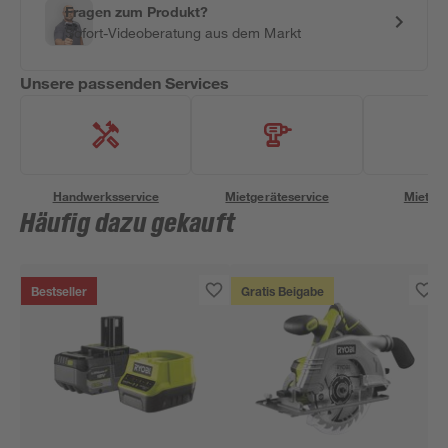
Fragen zum Produkt?
Sofort-Videoberatung aus dem Markt
Unsere passenden Services
Handwerksservice
Mietgeräteservice
Miettra
Häufig dazu gekauft
Bestseller
Gratis Beigabe