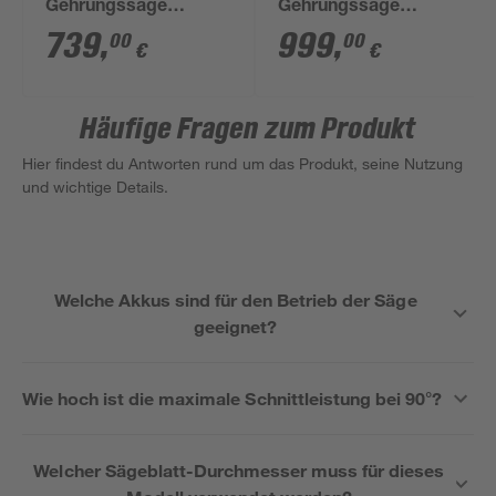
Gehrungssäge
Gehrungssäge
'LS004GZ01' mit
'DLS211ZU' 2 x 18 V
739
,
999
,
00
00
€
€
Bluetooth, ohne Akku
mit Bluetooth, ohne
Akku
Häufige Fragen zum Produkt
Hier findest du Antworten rund um das Produkt, seine Nutzung
und wichtige Details.
Welche Akkus sind für den Betrieb der Säge
geeignet?
Wie hoch ist die maximale Schnittleistung bei 90°?
Welcher Sägeblatt-Durchmesser muss für dieses