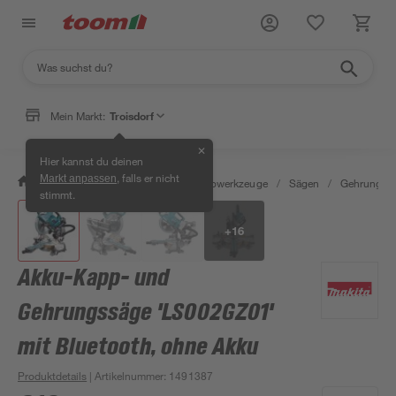
Mein Markt:
Troisdorf
✕
Hier kannst du deinen
, falls er nicht
Markt anpassen
/
Werkstatt & Maschinen
/
Elektrowerkzeuge
/
Sägen
/
Gehrungssä
stimmt.
+
16
Akku-Kapp- und
Gehrungssäge 'LS002GZ01'
mit Bluetooth, ohne Akku
Produktdetails
| Artikelnummer
:
1491387