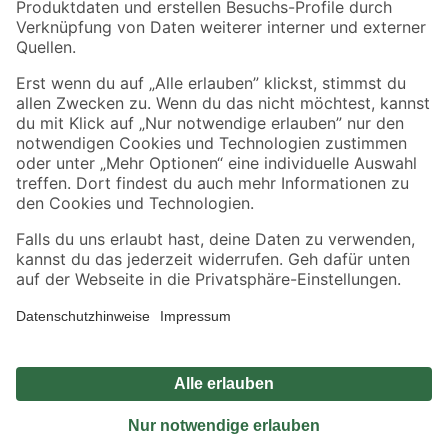
Sicher einkaufen
Jetzt die toom-App herunterladen
Alle Preisangaben in EUR inkl. gesetzl. MwSt.. Die dargestellten Angebote sind unter
Umständen nicht in allen Märkten verfügbar. Die angegebenen Verfügbarkeiten beziehen
sich auf den unter "Mein Markt" ausgewählten toom Baumarkt. Alle Angebote und
Produkte nur solange der Vorrat reicht.
*Paketversand ab 59 € versandkostenfrei, gilt nicht für Artikel mit Speditionsversand, hier
fallen zusätzliche Versandkosten an.
Datenschutz
Privatsphäre
Impressum
AGB
Nutzungsbedingungen
Widerrufsrecht
Vertrag widerrufen
Barrierefreiheit