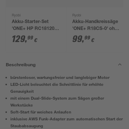
Ryobi
Ryobi
Akku-Starter-Set
Akku-Handkreissäge
'ONE+ HP RC18120-
'ONE+ R18CS-0' ohne
150X' 18 V 5,0 Ah mit
Akku, Ø 165 mm
129
,
99
,
99
99
€
€
Akku und Ladegerät
Beschreibung
bürstenloser, wartungsfreier und langlebiger Motor
LED-Licht beleuchtet die Schnittlinie für erhöhte
Genauigkeit
mit einem Dual-Slide-System zum Sägen großer
Werkstücke
Soft-Start für weiches Anlaufen
inklusive AWS Funk-Adapter zum automatischen Start der
Staubabsaugung