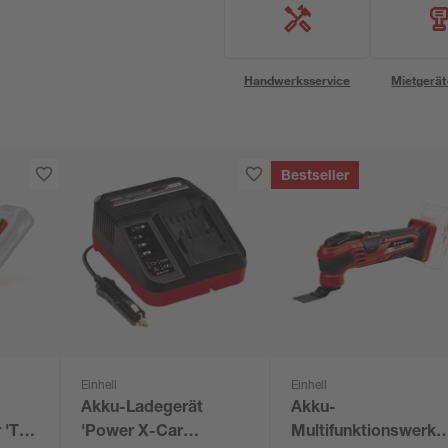
Handwerksservice
Mietgerät
Bestseller
Einhell
Einhell
Akku-Ladegerät
Akku-
 'TP-
'Power X-Car
Multifunktionswerkz