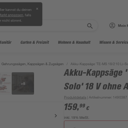
✕
ier kannst du deinen
, falls
Markt anpassen
r nicht stimmt.
Mein 
Sanitär
Garten & Freizeit
Wohnen & Haushalt
Wissen & Servic
Gehrungssägen, Kappsägen & Zugsägen
/
Akku-Kappsäge 'TE-MS 18/210 Li-So
Akku-Kappsäge '
+
8
Solo' 18 V ohne 
Produktdetails
| Artikelnummer
:
1490387
159
,
99
€
inkl. 19% MwSt.