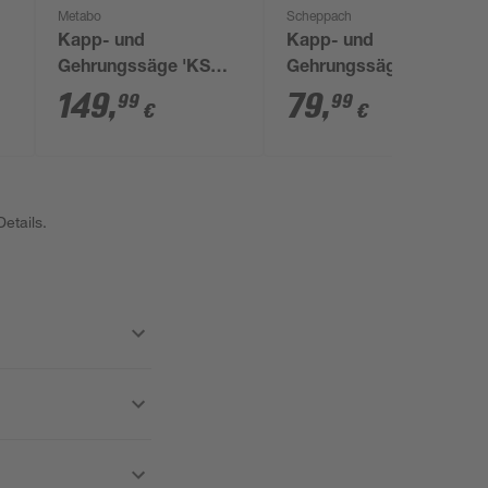
Metabo
Scheppach
Kapp- und
Kapp- und
Gehrungssäge 'KS
Gehrungssäge 'MT
2
216 M' 1100 W
210 Black Edition'
149
,
79
,
99
99
€
€
1500 W mit 2
Sägeblättern
etails.