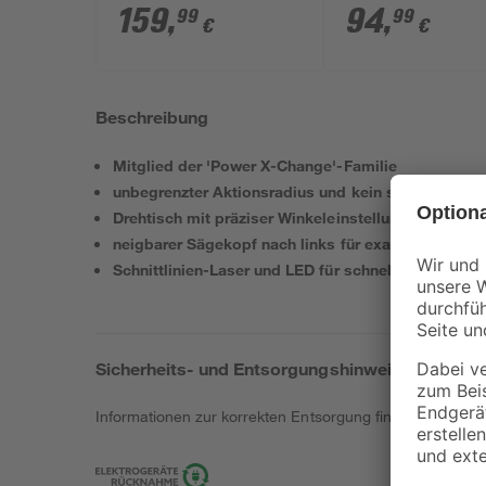
SM 216' rot 1500 W
RS 18/32 Li BL - 
159
,
94
,
99
99
€
€
ohne Akku und
Ladegerät
Beschreibung
Mitglied der 'Power X-Change'-Familie
unbegrenzter Aktionsradius und kein störendes Ka
Drehtisch mit präziser Winkeleinstellung für Schrä
neigbarer Sägekopf nach links für exakte Gehrungs
Schnittlinien-Laser und LED für schnelles und sich
Sicherheits- und Entsorgungshinweise
Informationen zur korrekten Entsorgung findest du
hier
.