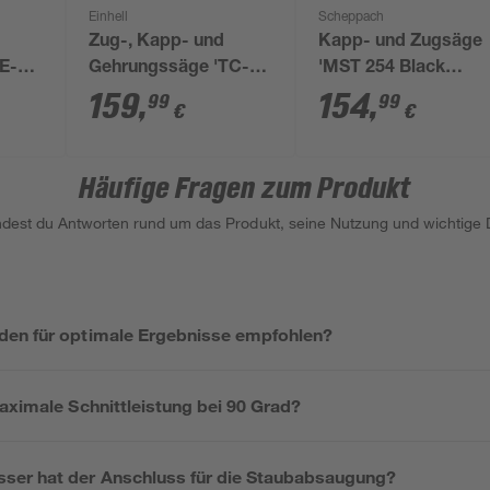
Einhell
Scheppach
Zug-, Kapp- und
Kapp- und Zugsäge
E-
Gehrungssäge 'TC-
'MST 254 Black
o' 18
SM 216' rot 1500 W
Edition' 2000 W mit 
159
,
154
,
99
99
€
€
10
Sägeblättern
Häufige Fragen zum Produkt
indest du Antworten rund um das Produkt, seine Nutzung und wichtige D
den für optimale Ergebnisse empfohlen?
aximale Schnittleistung bei 90 Grad?
ser hat der Anschluss für die Staubabsaugung?