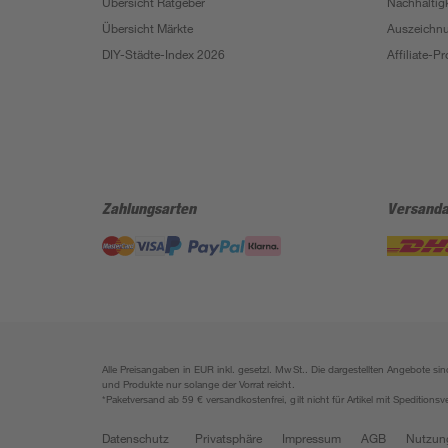
Übersicht Ratgeber
Nachhaltigk
Übersicht Märkte
Auszeichn
DIY-Städte-Index 2026
Affiliate-
Zahlungsarten
Versanda
Alle Preisangaben in EUR inkl. gesetzl. MwSt.. Die dargestellten Angebote 
und Produkte nur solange der Vorrat reicht.
*Paketversand ab 59 € versandkostenfrei, gilt nicht für Artikel mit Speditionsv
Datenschutz
Privatsphäre
Impressum
AGB
Nutzun