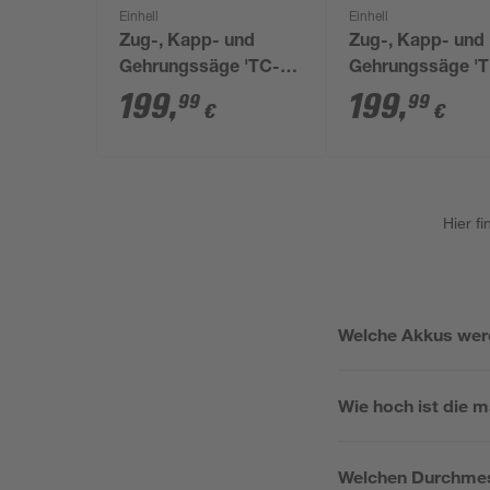
Einhell
Einhell
Zug-, Kapp- und
Zug-, Kapp- und
Gehrungssäge 'TC-
Gehrungssäge 'T
SM 254' rot 1800 W
SM 36/210 Li-Sol
199
,
199
,
99
99
€
€
V ohne Akku, Ø 2
mm
Hier f
Welche Akkus wer
Wie hoch ist die m
Welchen Durchmes