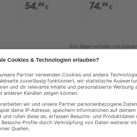
Solo'
Charger' 3 A
'VARRITO' ohne Akk
54
,
74
,
99
99
€
€
und Ladegerät
Zum Sägen schneller und präziser
MS 18/210 Li-Solo' von Einhell. Si
bel
Dazu wird sie per Akku betrieben un
gschnitte
kein Akku enthalten. Zudem liegt 
schnitte
saubere und zügige Ergebnisse. Zus
eres Arbeiten
Arbeitsbereich ordentlich zu halt
unglaubliche Kraft und Vielseitigkei