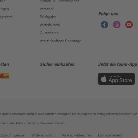
eit
Bestell- & Lieferservices
ungen
Versand
Folge uns
Programm
Rückgabe
Vorteilskarte
Gutscheine
Verkaufsoffene Sonntage
rten
Sicher einkaufen
Jetzt die toom-App
sind unter Umständen nicht in allen Märkten verfügbar. Die angegebenen Verfügbarkeiten beziehen s
ersand, hier fallen zusätzliche Versandkosten an.
gsbedingungen
Widerrufsrecht
Vertrag widerrufen
Barrierefreiheit