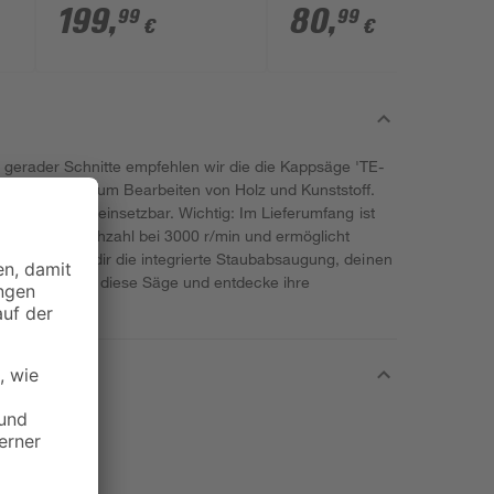
u
ohne Akku
199
,
80
,
99
99
€
€
 gerader Schnitte empfehlen wir die die Kappsäge 'TE-
e eignet sich zum Bearbeiten von Holz und Kunststoff.
d ist flexibel einsetzbar. Wichtig: Im Lieferumfang ist
die Leerlaufdrehzahl bei 3000 r/min und ermöglicht
ätzlich hilft dir die integrierte Staubabsaugung, deinen
en. Schnapp dir diese Säge und entdecke ihre
t.