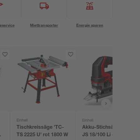
eservice
Miettransporter
Energie sparen
Einhell
Einhell
Tischkreissäge 'TC-
Akku-Stichsäge 'TE-
eug
TS 2225 U' rot 1800 W
JS 18/100 Li - Solo'