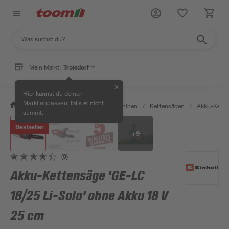
Mein Markt:
Troisdorf
✕
Hier kannst du deinen
, falls er nicht
Markt anpassen
/
Garten & Freizeit
/
Gartenmaschinen
/
Kettensägen
/
Akku-Kette
stimmt.
Bestseller
+
9
(9)
Akku-Kettensäge 'GE-LC
18/25 Li-Solo' ohne Akku 18 V
25 cm