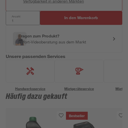
Verfügbarkeit in anderen Märkten
Anzahl:
In den Warenkorb
Fragen zum Produkt?
Sofort-Videoberatung aus dem Markt
Unsere passenden Services
Handwerksservice
Mietgeräteservice
Miettra
Häufig dazu gekauft
Bestseller