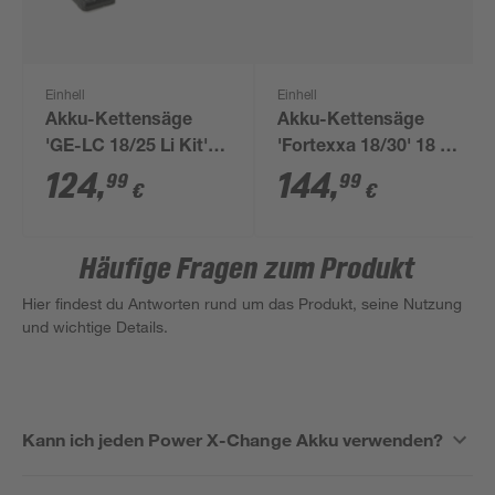
Einhell
Einhell
Akku-Kettensäge
Akku-Kettensäge
'GE-LC 18/25 Li Kit'
'Fortexxa 18/30' 18 V
mit Akku und
ohne Akku und
124
,
144
,
99
99
€
€
Ladegerät 18 V 25 cm
Ladegerät
Häufige Fragen zum Produkt
Hier findest du Antworten rund um das Produkt, seine Nutzung
und wichtige Details.
Kann ich jeden Power X-Change Akku verwenden?