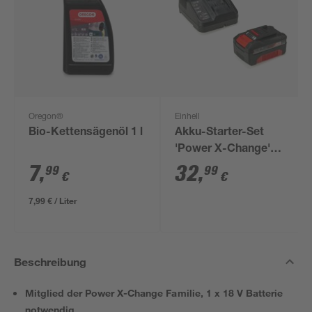
Oregon®
Einhell
Bio-Kettensägenöl 1 l
Akku-Starter-Set
'Power X-Change'
Ladegerät und Akku
7
,
32
,
99
99
€
€
18 V, 4,0 Ah
7,99 € / Liter
Beschreibung
Mitglied der Power X-Change Familie, 1 x 18 V Batterie
notwendig