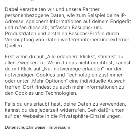
Zahlungsarten
Versandarten
Sicher einkaufen
Jetzt die toom-App herunterladen
Alle Preisangaben in EUR inkl. gesetzl. MwSt.. Die dargestellten Angebote sind unter
Umständen nicht in allen Märkten verfügbar. Die angegebenen Verfügbarkeiten beziehen
sich auf den unter "Mein Markt" ausgewählten toom Baumarkt. Alle Angebote und
Produkte nur solange der Vorrat reicht.
*Paketversand ab 59 € versandkostenfrei, gilt nicht für Artikel mit Speditionsversand, hier
fallen zusätzliche Versandkosten an.