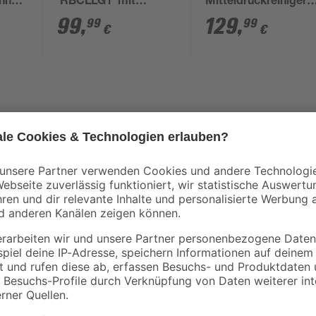
ohne
'RBCLLG1' mit
Mitteldruckreiniger
Halterung
'ONE+ RY18PW22A-
99
,
129
,
99
99
€
€
18 V ohne Akku und
Ladegerät
Der Akku-Mitteldruckreiniger 'O
mobilen Reinigen von Fahrzeugen,
Meter langen Ansaugschlauch ist d
Frischwasserquelle (Bach, Eimer e
 Bar
für anspruchsvolle Reinigungsanwe
n etc.
Reinigung und eine Duschbrausefu