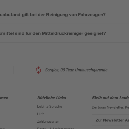
tsabstand gilt bei der Reinigung von Fahrzeugen?
ittel sind für den Mitteldruckreiniger geeignet?
Sorglos, 90 Tage Umtauschgarantie
hmen
Nützliche Links
Bleib auf dem Lauf
Leichte Sprache
Der toom Newsletter: K
Hilfe
Zur Newsletter 
Zahlungsarten
eit
Bestell- & Lieferservices