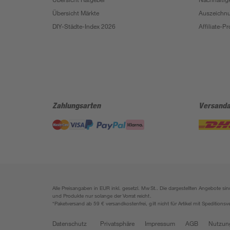
Übersicht Märkte
Auszeichn
DIY-Städte-Index 2026
Affiliate-
Zahlungsarten
Versanda
Alle Preisangaben in EUR inkl. gesetzl. MwSt.. Die dargestellten Angebote 
und Produkte nur solange der Vorrat reicht.
*Paketversand ab 59 € versandkostenfrei, gilt nicht für Artikel mit Speditionsv
Datenschutz
Privatsphäre
Impressum
AGB
Nutzun