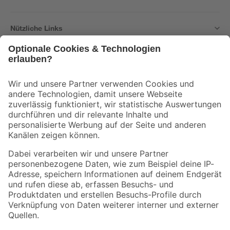
Nützliche Links
Bleib auf dem Laufenden mit unserem Newsletter
Der toom Newsletter: Keine Angebote und Aktionen mehr verpassen!
Zur Newsletter Anmeldung
Folge uns
Zahlungsarten
Versandarten
Sicher einkaufen