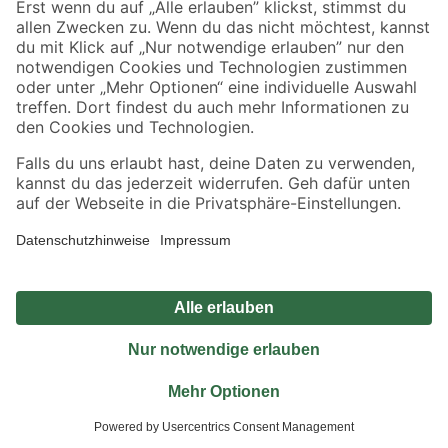
Jetzt die toom-App herunterladen
Alle Preisangaben in EUR inkl. gesetzl. MwSt.. Die dargestellten Angebote sind unter
Umständen nicht in allen Märkten verfügbar. Die angegebenen Verfügbarkeiten beziehen
sich auf den unter "Mein Markt" ausgewählten toom Baumarkt. Alle Angebote und
Produkte nur solange der Vorrat reicht.
*Paketversand ab 59 € versandkostenfrei, gilt nicht für Artikel mit Speditionsversand, hier
fallen zusätzliche Versandkosten an.
Datenschutz
Privatsphäre
Impressum
AGB
Nutzungsbedingungen
Widerrufsrecht
Vertrag widerrufen
Barrierefreiheit
© 2026 toom Baumarkt GmbH