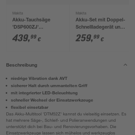
Makita
Makita
Akku-Tauchsäge
Akku-Set mit Doppel-
'DSP600ZJ'
Schnellladegerät und
blau/schwarz 18 V
2 x 18-V-Akkus, 5 Ah
439
,
259
,
99
99
€
€
ohne Akku, Ø 165 mm
Beschreibung
niedrige Vibration dank AVT
sicherer Halt durch ummantelten Griff
mit integrierter LED-Beleuchtung
schneller Wechsel der Einsatzwerkzeuge
flexibel einsetzbar
Das Akku-Multitool 'DTM52Z' kannst du vielseitig einsetzen. Es
hat mehrere Säge-, Schleif- und Polieranwendungen und
unterstützt dich bei Bau- und Renovierungsvorhaben. Die
Einsatzwerkzeuge lassen sich mühelos und werkzeuglos