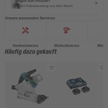
Fragen zum Produkt?
Sofort-Videoberatung aus dem Markt
Unsere passenden Services
Handwerksservice
Mietgeräteservice
Miettra
Häufig dazu gekauft