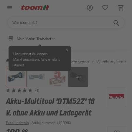
Mein Markt:
Troisdorf
✕
Hier kannst du deinen
, falls er nicht
Markt anpassen
/
Werkstatt & Maschinen
/
Elektrowerkzeuge
/
Schleifmaschinen & T
stimmt.
+
3
(1)
Akku-Multitool 'DTM52Z' 18
V, ohne Akku und Ladegerät
Produktdetails
| Artikelnummer
:
1490983
99