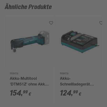
Ähnliche Produkte
Makita
Makita
Akku-Multitool
Akku-
'DTM51Z' ohne Akku,
Schnellladegerät
18 V
'DC40RA XGT' 40 V
154
,
124
,
99
99
€
€