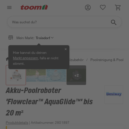
Mein Markt:
Troisdorf
✕
Hier kannst du deinen
, falls er nicht
Markt anpassen
/
Garten & Freizeit
/
Pools & Poolzubehör
/
Poolreinigung & Poolpfle
stimmt.
+
2
Akku-Poolroboter
'Flowclear™ AquaGlide™' bis
20 m²
Produktdetails
| Artikelnummer
:
2801897