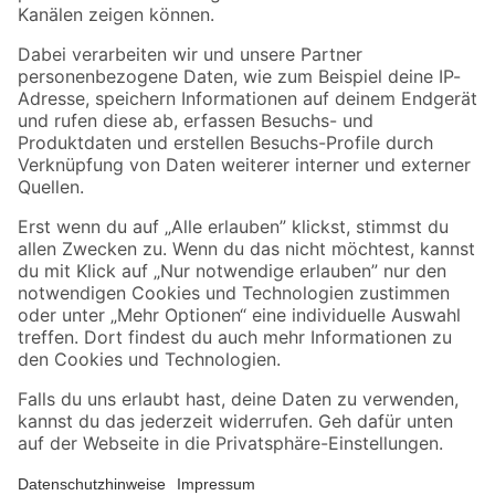
Folge uns
Zahlungsarten
Versandarten
Sicher einkaufen
Jetzt die toom-App herunterladen
Alle Preisangaben in EUR inkl. gesetzl. MwSt.. Die dargestellten Angebote sind unter
Umständen nicht in allen Märkten verfügbar. Die angegebenen Verfügbarkeiten beziehen
sich auf den unter "Mein Markt" ausgewählten toom Baumarkt. Alle Angebote und
Produkte nur solange der Vorrat reicht.
*Paketversand ab 59 € versandkostenfrei, gilt nicht für Artikel mit Speditionsversand, hier