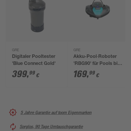
GRE
GRE
Digitaler Pooltester
Akku-Pool‑Roboter
'Blue Connect Gold'
'RBG90' für Pools bis
80 m²
399
,
169
,
99
99
€
€
5 Jahre Garantie auf toom Eigenmarken
Sorglos, 90 Tage Umtauschgarantie