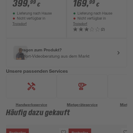
bis 80 m²
399
,
169
,
99
99
€
€
Lieferung nach Hause
Lieferung nach Hause
Nicht verfügbar in
Nicht verfügbar in
Troisdorf
Troisdorf
(2)
Fragen zum Produkt?
Sofort-Videoberatung aus dem Markt
Unsere passenden Services
Handwerksservice
Mietgeräteservice
Miettra
Häufig dazu gekauft