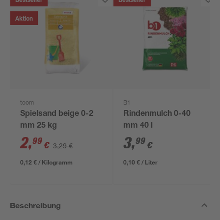
Bestseller
Bestseller
Aktion
toom
B1
Spielsand beige 0-2
Rindenmulch 0-40
mm 25 kg
mm 40 l
2
,
3
,
99
99
€
€
3,29 €
0,12 € / Kilogramm
0,10 € / Liter
Beschreibung