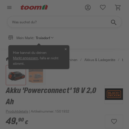
Mein Markt:
Troisdorf
✕
Hier kannst du deinen
, falls er nicht
Markt anpassen
/
Garten & Freizeit
/
Gartenmaschinen
/
Akkus & Ladegeräte
/
bis 
stimmt.
Akku 'Powerconnect' 18 V 2,0
Ah
Produktdetails
| Artikelnummer
:
1501932
49
,
90
€