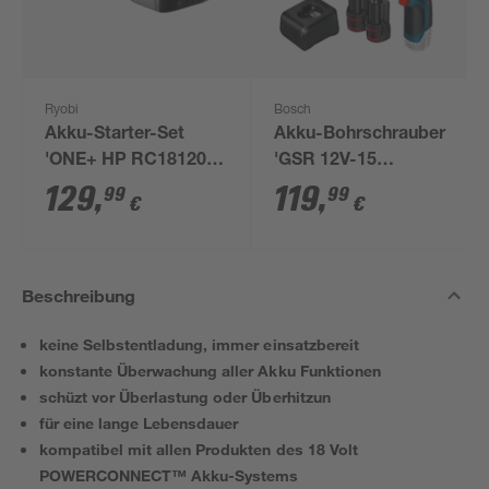
Ryobi
Bosch
Akku-Starter-Set
Akku-Bohrschrauber
'ONE+ HP RC18120-
'GSR 12V-15
150X' 18 V 5,0 Ah mit
Professional' mit 2
129
,
119
,
99
99
€
€
Akku und Ladegerät
Akkus, Tasche und
Zubehörset
Beschreibung
keine Selbstentladung, immer einsatzbereit
konstante Überwachung aller Akku Funktionen
schüzt vor Überlastung oder Überhitzun
für eine lange Lebensdauer
kompatibel mit allen Produkten des 18 Volt
POWERCONNECT™ Akku-Systems