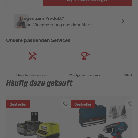
Fragen zum Produkt?
Sofort-Videoberatung aus dem Markt
Unsere passenden Services
Handwerksservice
Mietgeräteservice
Miettra
Häufig dazu gekauft
Bestseller
Bestseller