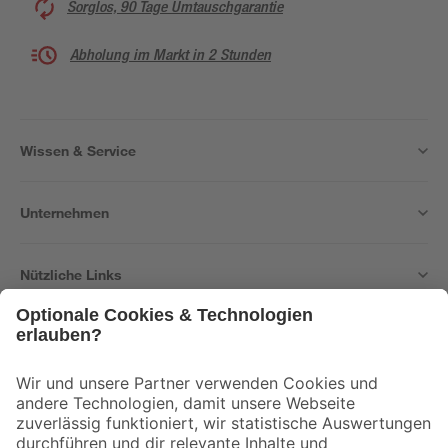
Sorglos, 90 Tage Umtauschgarantie
Abholung im Markt in 2 Stunden
Wissen & Service
Unternehmen
Nützliche Links
Bleib auf dem Laufenden mit unserem Newsletter
Der toom Newsletter: Keine Angebote und Aktionen mehr verpassen!
Zur Newsletter Anmeldung