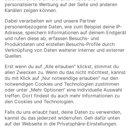
Folge uns
Zahlungsarten
Versandarten
Sicher einkaufen
Jetzt die toom-App herunterladen
Alle Preisangaben in EUR inkl. gesetzl. MwSt.. Die dargestellten Angebote sind unter
Umständen nicht in allen Märkten verfügbar. Die angegebenen Verfügbarkeiten beziehen
sich auf den unter "Mein Markt" ausgewählten toom Baumarkt. Alle Angebote und