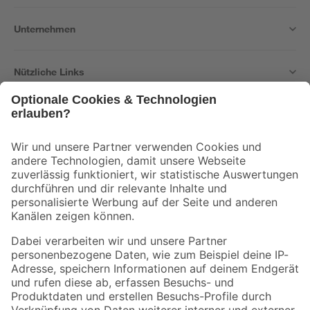
Unternehmen
Nützliche Links
Bleib auf dem Laufenden mit unserem Newsletter
Der toom Newsletter: Keine Angebote und Aktionen mehr verpassen!
Zur Newsletter Anmeldung
Folge uns
Zahlungsarten
Versandarten