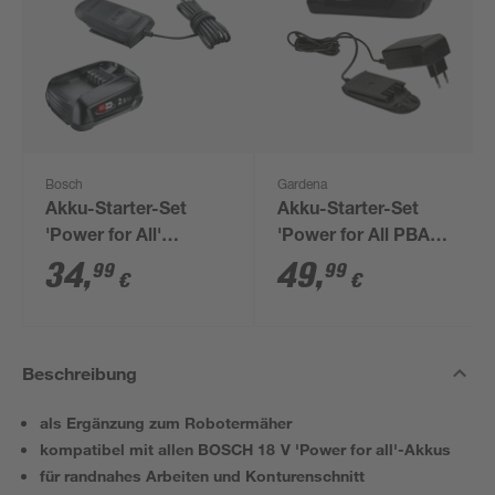
Bosch
Gardena
Akku-Starter-Set
Akku-Starter-Set
'Power for All'
'Power for All PBA
Ladegerät und Akku
18V/45' 2,5 Ah mit
34
,
49
,
99
99
€
€
18 V, 2,5 Ah
Ladegerät
Beschreibung
als Ergänzung zum Robotermäher
kompatibel mit allen BOSCH 18 V 'Power for all'-Akkus
für randnahes Arbeiten und Konturenschnitt