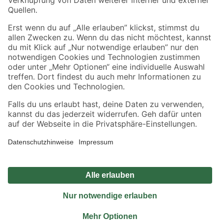
Sicher einkaufen
Jetzt die toom-App herunterladen
Alle Preisangaben in EUR inkl. gesetzl. MwSt.. Die dargestellten Angebote sind unter
Umständen nicht in allen Märkten verfügbar. Die angegebenen Verfügbarkeiten beziehen
sich auf den unter "Mein Markt" ausgewählten toom Baumarkt. Alle Angebote und
Produkte nur solange der Vorrat reicht.
*Paketversand ab 59 € versandkostenfrei, gilt nicht für Artikel mit Speditionsversand, hier
fallen zusätzliche Versandkosten an.
Datenschutz
Privatsphäre
Impressum
AGB
Nutzungsbedingungen
Widerrufsrecht
Vertrag widerrufen
Barrierefreiheit
© 2026 toom Baumarkt GmbH