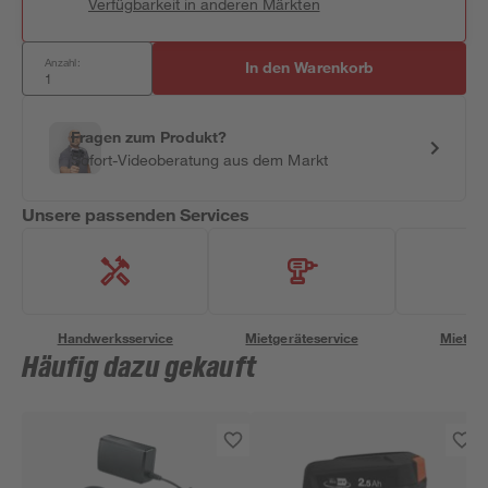
Verfügbarkeit in anderen Märkten
Anzahl:
In den Warenkorb
Fragen zum Produkt?
Sofort-Videoberatung aus dem Markt
Unsere passenden Services
Handwerksservice
Mietgeräteservice
Miettra
Häufig dazu gekauft