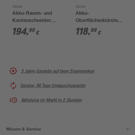
Gloria
Gloria
Akku-Rasen- und
Akku-
Kantenschneider
Oberflächenbürste
'FineCut' 18 V mit
'MultiBrush li-on Plus'
194
,
118
,
99
99
€
€
Akku und Ladegerät
ohne Akku und
Ladegerät
5 Jahre Garantie auf toom Eigenmarken
Sorglos, 90 Tage Umtauschgarantie
Abholung im Markt in 2 Stunden
Wissen & Service