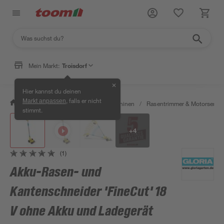
Mein Markt:
Troisdorf
✕
Hier kannst du deinen
, falls er nicht
Markt anpassen
/
Garten & Freizeit
/
Gartenmaschinen
/
Rasentrimmer & Motorsense
stimmt.
+
4
(1)
Akku-Rasen- und
Kantenschneider 'FineCut' 18
V ohne Akku und Ladegerät