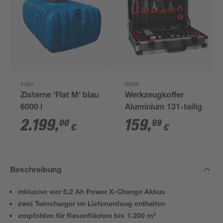
4rain
toom
Zisterne 'Flat M' blau
Werkzeugkoffer
6000 l
Aluminium 131-teilig
2.199
,
159
,
00
99
€
€
Beschreibung
inklusive vier 5,2 Ah Power X-Change Akkus
zwei Twincharger im Lieferumfang enthalten
empfohlen für Rasenflächen bis 1.200 m²