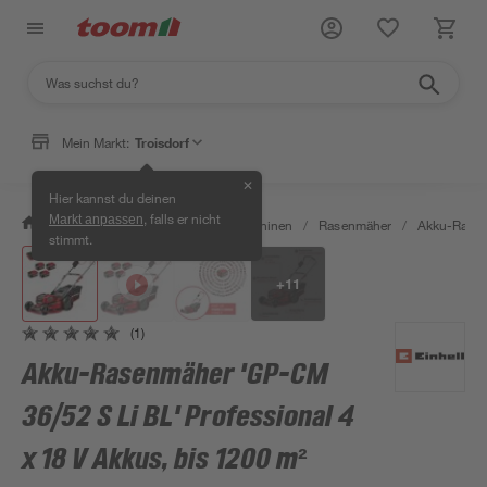
Mein Markt:
Troisdorf
✕
Hier kannst du deinen
, falls er nicht
Markt anpassen
/
Garten & Freizeit
/
Gartenmaschinen
/
Rasenmäher
/
Akku-Rase
stimmt.
+
11
(1)
Akku-Rasenmäher 'GP-CM
36/52 S Li BL' Professional 4
x 18 V Akkus, bis 1200 m²