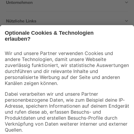
Unternehmen
Nützliche Links
Bleib auf dem Laufenden mit unserem Newsletter
Der toom Newsletter: Keine Angebote und Aktionen mehr verpassen!
Zur Newsletter Anmeldung
Folge uns
Zahlungsarten
Versandarten