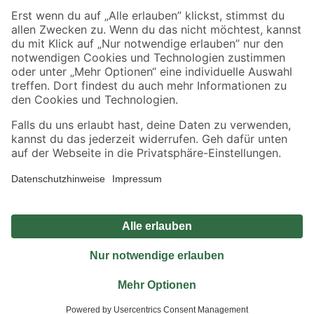
Sicher einkaufen
Jetzt die toom-App herunterladen
Alle Preisangaben in EUR inkl. gesetzl. MwSt.. Die dargestellten Angebote sind unter
Umständen nicht in allen Märkten verfügbar. Die angegebenen Verfügbarkeiten beziehen
sich auf den unter "Mein Markt" ausgewählten toom Baumarkt. Alle Angebote und
Produkte nur solange der Vorrat reicht.
*Paketversand ab 59 € versandkostenfrei, gilt nicht für Artikel mit Speditionsversand, hier
fallen zusätzliche Versandkosten an.
Datenschutz
Privatsphäre
Impressum
AGB
Nutzungsbedingungen
Widerrufsrecht
Vertrag widerrufen
Barrierefreiheit
© 2026 toom Baumarkt GmbH