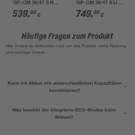
'GP-CM 36/47 S HW
'GP-CM 36/47 S Li BL'
Li' mit 4 x 18 V Akkus
Professional 4 x 18 V
539
,
749
,
00
00
€
€
und 2 Ladegeräten,
Akkus, bis 700 m²
bis 700 m²
Häufige Fragen zum Produkt
Hier findest du Antworten rund um das Produkt, seine Nutzung
und wichtige Details.
Kann ich Akkus mit unterschiedlichen Kapazitäten
kombinieren?
Was bewirkt der integrierte ECO-Modus beim
Mähen?