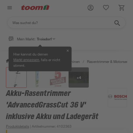
Mein Markt:
Troisdorf
✕
Hier kannst du deinen
, falls er nicht
Markt anpassen
/
Garten & Freizeit
/
Gartenmaschinen
/
Rasentrimmer & Motorsense
stimmt.
+
4
Akku-Rasentrimmer
'AdvancedGrassCut 36 V'
inklusive Akku und Ladegerät
Produktdetails
| Artikelnummer
:
4102363