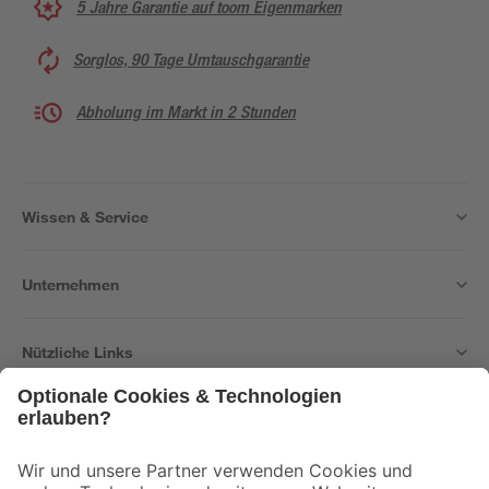
5 Jahre Garantie auf toom Eigenmarken
Sorglos, 90 Tage Umtauschgarantie
Abholung im Markt in 2 Stunden
Wissen & Service
Unternehmen
Nützliche Links
Bleib auf dem Laufenden mit unserem Newsletter
Der toom Newsletter: Keine Angebote und Aktionen mehr verpassen!