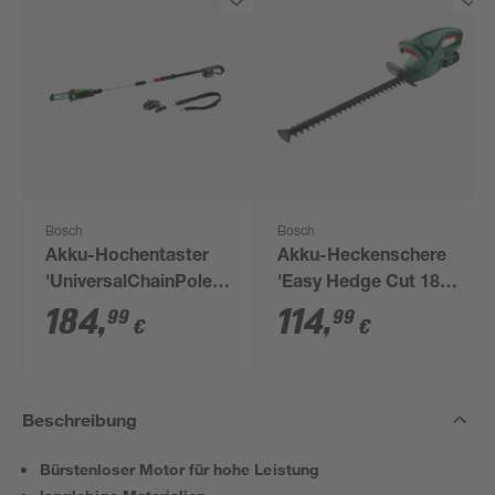
Bosch
Bosch
Akku-Hochentaster
Akku-Heckenschere
'UniversalChainPole
'Easy Hedge Cut 18-
18' mit Akku
45 Set' 45 cm 18 V mit
184
,
114
,
99
99
€
€
Akku und Ladegerät
Beschreibung
Bürstenloser Motor für hohe Leistung