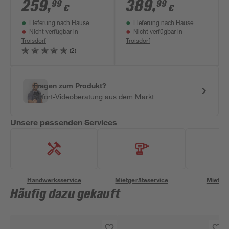
Professional' 18 V
36 V' inklusive Akku
259
,
389
,
99
99
€
€
ohne Akku
und Ladegerät
Lieferung nach Hause
Lieferung nach Hause
Nicht verfügbar in
Nicht verfügbar in
Troisdorf
Troisdorf
(2)
Fragen zum Produkt?
Sofort-Videoberatung aus dem Markt
Unsere passenden Services
Handwerksservice
Mietgeräteservice
Miettra
Häufig dazu gekauft