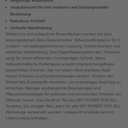
langlebige Materialien
ausbalanciert für eine einfache und leistungsstarke
Bedienung
Kabellose Freiheit
einfache Handhabung
Wildwuchs und unberührte Rasenflächen werden mit dem
leistungsstarken Akku-Rasentrimmer 'AdvancedGrassCut 36 V'
erobert – mit außergewöhnlicher Leistung, hohem Komfort und
einfacher Handhabung. Das Doppelfadensystem des Trimmers
sorgt für einen effizienten, hochwertigen Schnitt. Seine
halbautomatische Fadenspule erlaubt unterbrechungsfreies,
sorgenfreies Trimmen. Der mit einem Klick drehbare Kopf
macht Trimmen und Kantenschneiden einfach. Einfach den
Winkel des Zusatzgriffs verstellen, um schwieriges Gestrüpp zu
erreichen. Weniger anstrengende Bewegungen und
Pflanzenschutzbügel für präzises und schonendes Trimmen um
Pflanzen herum. Das Gerät ist Teil des 36V POWER FOR ALL-
Systems. Ein einziger Akku kann für alle 36V POWER FOR ALL-
Werkzeuge verwendet werden. Ladegerät und Akku sind im
Lieferumfang enthalten.