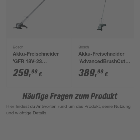
Bosch
Bosch
Akku-Freischneider
Akku-Freischneider
'GFR 18V-23
'AdvancedBrushCut
Professional' 18 V
36 V' inklusive Akku
259
,
389
,
99
99
€
€
ohne Akku
und Ladegerät
Häufige Fragen zum Produkt
Hier findest du Antworten rund um das Produkt, seine Nutzung
und wichtige Details.