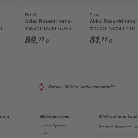
Einhell
Einhell
Akku-Rasentrimmer
Akku-Rasentrimmer
GT
'GE-CT 18/30 Li-Solo'
'GC-CT 18/24 Li' 18 
ohne Akku und
mit Akku und
89
,
81
,
99
99
€
€
Ladegerät
Ladegerät
Sorglos, 90 Tage Umtauschgarantie
hmen
Nützliche Links
Bleib auf dem Lauf
Leichte Sprache
Der toom Newsletter: K
Hilfe