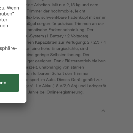
 genug für deine Arbeiten. Mit nur 2,15 kg und dem
iff ist dieser Trimmer der hochmobile, leicht
besitzer. Der flexible, schwenkbare Fadenkopf mit einer
flanzenschutzbügel sorgen für präzises Trimmen an der
n Wänden. Automatische Fadennachstellung. Der
m 18/36 V Akku-System (1 Battery / 2 Voltages)
 unterschiedlichen Kapazitäten zur Verfügung: 2 / 2,5 / 4
n Akkus besitzen eine hohe Energiedichte, sind
fekt und nur eine geringe Selbstentladung. Der
st für Einsteiger geeignet. Dank Flüsterantrieb bleiben
 zu jeder Tageszeit, unabhängig von starren
t du dank 2-fach teilbarem Schaft den Trimmer
 auch beim Transport im Auto. Dieses Gerät gehört zur
tery / 2 Voltages'. 1 x Akku (18 V/2,0 Ah) und Ladegerät
e: 2 Jahre + 2 Jahre bei Onlineregistrierung.