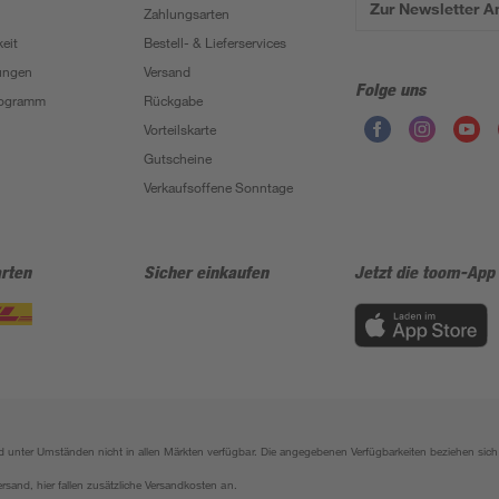
Zur Newsletter 
Zahlungsarten
eit
Bestell- & Lieferservices
ungen
Versand
Folge uns
Programm
Rückgabe
Vorteilskarte
Gutscheine
Verkaufsoffene Sonntage
rten
Sicher einkaufen
Jetzt die toom-App
sind unter Umständen nicht in allen Märkten verfügbar. Die angegebenen Verfügbarkeiten beziehen s
ersand, hier fallen zusätzliche Versandkosten an.