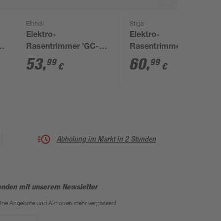
Einhell
Stiga
Elektro-
Elektro-
V
Rasentrimmer 'GC-
Rasentrimmer 'GT
ET 450/300 Kit' 450 W
104c' 350 W 24 cm
53
,
60
,
99
99
€
€
Ø 30 cm
Abholung im Markt in 2 Stunden
enden mit unserem Newsletter
eine Angebote und Aktionen mehr verpassen!