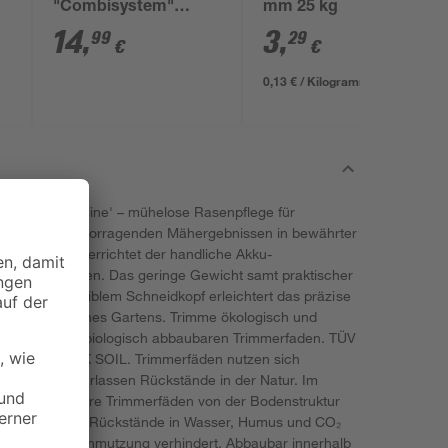
"Combisystem"
mm 25 kg
duroplastbeschichtet
14
,
3
,
99
29
€
€
41 cm
0,13 € / Kilogramm
 1830 Greenline' – mühelose Rasenpflege für
rzeugt mit hervorragenden Mähergebnissen in bewährter
norm leise verrichtet der handliche Akku-
imischen Gärten. Das geringe Gewicht samt praktischer
griff und flexiblem Schneidkopf erleichtert das präzise
dem Winkel deines Gartens. Trimme ökologisch und
 ersten 100 % biologisch abbaubaren Trimmerfaden. TÜV
rm ISO 17556 OK SOIL. Trimmerfäden nutzen sich
 ab und hinterlassen Rückstände in der Natur. Im
 werden unsere Trimmerfäden von der Bodenstruktur
e wandeln die Rückstände in Wasser, Humus und CO₂
e Umweltverschmutzung verhindert. Abbaubar innerhalb