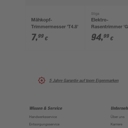
Stiga
Mähkopf-
Elektro-
Trimmermesser 'T4.8'
Rasentrimmer '
106c' 600 W
7
,
94
,
99
99
€
€
5 Jahre Garantie auf toom Eigenmarken
Wissen & Service
Unterne
Handwerksservice
Über uns
Entsorgungsservice
Karriere