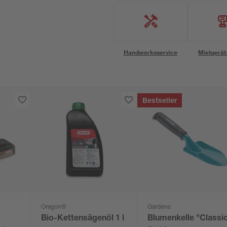
Handwerksservice
Mietgerät
Bestseller
Oregon®
Gardena
Bio-Kettensägenöl 1 l
Blumenkelle "Classi