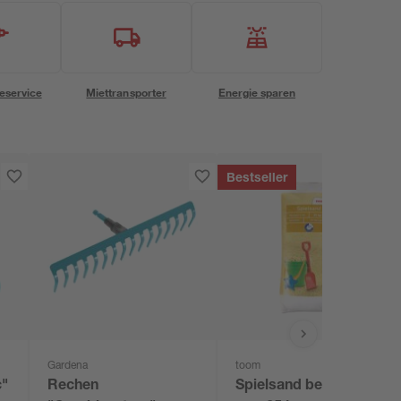
eservice
Miettransporter
Energie sparen
Bestseller
Gardena
toom
c"
Rechen
Spielsand beige 0-2