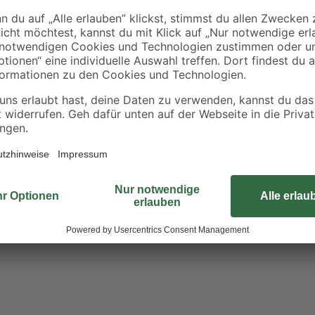
von 24 Monaten und trotzdem stark
ergonomisch verstellbarem Zusatzgr
bedienbare Helfer für jeden Garten
Schnittbreite von 30 cm und der P
Rasenkante, unter Büschen und a
Trimmer wird mit unserem flexible
betrieben. Es stehen dir Akkus mit
/ 5 / 8 Ah (Ampere-Stunden). Li-Io
langlebig, haben keinen Memory-Ef
kompakte Akku-Trimmer von AL-KO i
deine Nachbarn ungestört – trimme
Ruhezeiten. Nach der Arbeit kanns
platzsparend verstauen. Praktisch
Akku-Familie AL-KO 18/36 V '1 Bat
im Lieferumfang enthalten. Garanti