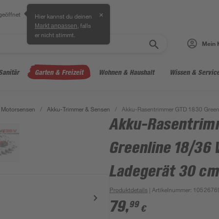
geöffnet
✕
Hier kannst du deinen
, falls
Markt anpassen
er nicht stimmt.
Mein 
Sanitär
Garten & Freizeit
Wohnen & Haushalt
Wissen & Servic
 Motorsensen
/
Akku-Trimmer & Sensen
/
Akku-Rasentrimmer GTD 1830 Greenl
Akku-Rasentrim
Greenline 18/36 
Ladegerät 30 c
Produktdetails
| Artikelnummer
:
1052676
79
,
99
€