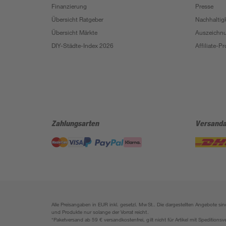
Finanzierung
Presse
Übersicht Ratgeber
Nachhaltigk
Übersicht Märkte
Auszeichn
DIY-Städte-Index 2026
Affiliate-
Zahlungsarten
Versanda
Alle Preisangaben in EUR inkl. gesetzl. MwSt.. Die dargestellten Angebote 
und Produkte nur solange der Vorrat reicht.
*Paketversand ab 59 € versandkostenfrei, gilt nicht für Artikel mit Speditionsv