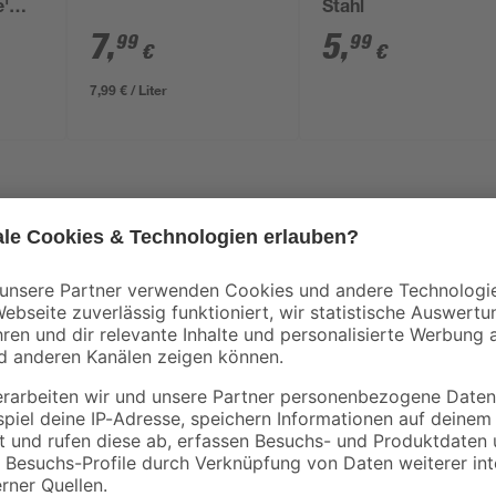
'
Stahl
kku
7
,
5
,
99
99
€
€
7,99 € / Liter
Der AL-KO Akku-Grastrimmer 'GTD
oltages), inklusive 2 Ah Akku und
Einsteiger. Der Akku-Trimmer übe
AL-KO Qualität. Ohne Abgase und e
den (Ø 1,6 mm), automatische
Rasentrimmer seinen Dienst in he
Bedienung mit verstellbarem Zusatz
d schwenkbarem Trimmerkopf
Trimmen in allen Lagen und in je
passung
nachhaltig: Mit unserem weltweit
ft für platzsparende
Austria -zertifiziert nach der No
während des Gebrauchs allmählich
Gegensatz zu Nylon-Trimmerfäden
aufgenommen. Bakterien und Pilz
um. Auf diese Weise wird unnötig